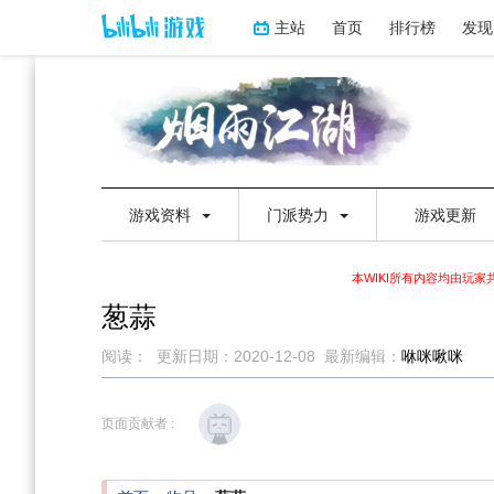
主站
首页
排行榜
发现
游戏资料
门派势力
游戏更新
本WIKI所有内容均由玩
葱蒜
阅读：
更新日期：
2020-12-08
最新编辑：
咻咪啾咪
跳
跳
到
到
页面贡献者 :
导
搜
航
索