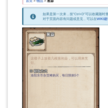
首页
>
物品
>
葱蒜
如果是第一次来，按"Ctrl+D"可以收藏随时
对于页面内容有问题或意见，可以在
WIKI
葱蒜
这碟子上放着几根葱和蒜，可以用来烹
饪。
※ 获取方式
洛阳东市杂货摊购买，每日限购5个