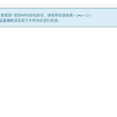
查看更新~觉得WIKI好玩的话，请推荐给朋友哦～(◕ω＜)☆
建议反馈区
或页面下方评论区进行反馈。