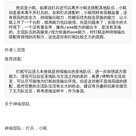
   然后是小弑。如果说灯兵还可以离开小弑去搭配其他队伍，小弑
却是基本离不开灯兵的。在和灯兵搭配时，小弑同样有高额血量，还
有很高的攻击力，持续输出能力，吃糖后优先狙击异族的能力，让小
弑上升了一个台阶，残局能力也比较强。但是问题来了，在现今的大
环境下，一个没有暴击率，爆伤/aoe能力的输出卡，是没有灵魂
的。主流队伍的高爆发/强力快速的aoe能力，对灯弑这种持续输出
作者 | 流萤
推荐搭配
   灯弑可以进入本身就是持续输出的圣地队伍，进一步加强该方面
能力。澪琉可以拉近圣地队与主流之间的差距，夜萝/烤鸭等主流坦
克，可以尽可能地为灯弑创造输出环境。但是这些都不是很高级的搭
配，面对完整的主流队伍没有太大的机会。建议有兴趣的玩家在做完
关于神谕部队:
神谕部队：灯兵，小弑