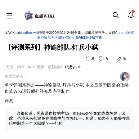
本WIKI由
bloodline-wiki
申请于2020年02月24日创建，编辑权限开放，如遇
Chrome浏览
器登陆后无法编辑点这里
BWIKI反馈留言板
【评测系列】神谕部队-灯兵小弑
刷
历
编
阅读
2020-04-10
更新
最新编辑:
纸鸢youk
跳
跳
页面贡献者 :
到
到
单卡评测系列之——神谕部队 灯兵与小弑 本文章基于圆桌的攻略，
导
搜
血族WiKi进行额外补充及内容制作
航
索
评测
   谁都知道，黑夜是血族的主场，而阳光会将血族烧成灰烬，因
此，圣地从来都避免在黑暗中与血族战斗，但是，如果有人能够在黑