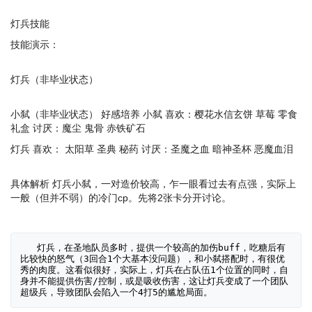
灯兵技能
技能演示：
灯兵（非毕业状态）
小弑（非毕业状态） 好感培养 小弑 喜欢：樱花水信玄饼 草莓 零食
礼盒 讨厌：魔尘 鬼骨 赤铁矿石
灯兵 喜欢： 太阳草 圣典 秘药 讨厌：圣魔之血 暗神圣杯 恶魔血泪
具体解析 灯兵小弑，一对造价较高，乍一眼看过去有点强，实际上
一般（但并不弱）的冷门cp。先将2张卡分开讨论。
   灯兵，在圣地队员多时，提供一个较高的加伤buff，吃糖后有
比较快的怒气（3回合1个大基本没问题），和小弑搭配时，有很优
秀的肉度。这看似很好，实际上，灯兵在占队伍1个位置的同时，自
身并不能提供伤害/控制，或是吸收伤害，这让灯兵变成了一个团队