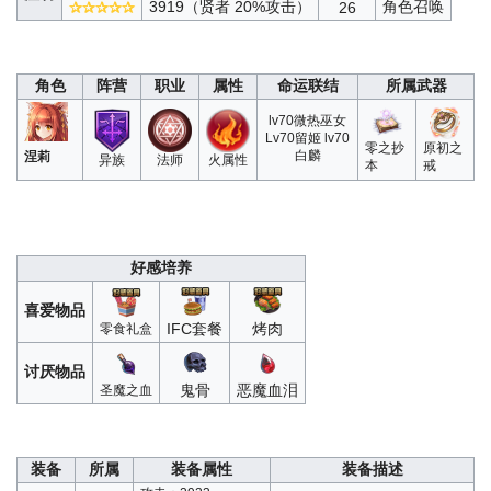
3919（贤者 20%攻击）
角色召唤
✰✰✰✰✰
26
角色
阵营
职业
属性
命运联结
所属武器
lv70微热巫女
Lv70留姬 lv70
零之抄
原初之
白麟
涅莉
异族
法师
火属性
本
戒
好感培养
喜爱物品
IFC套餐
烤肉
零食礼盒
讨厌物品
鬼骨
恶魔血泪
圣魔之血
装备
所属
装备属性
装备描述