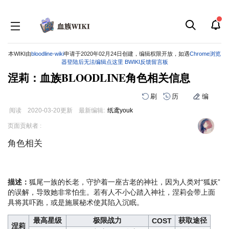
本WIKI由
bloodline-wiki
申请于2020年02月24日创建，编辑权限开放，如遇
Chrome浏览
器登陆后无法编辑点这里
BWIKI反馈留言板
涅莉：血族BLOODLINE角色相关信息
刷
历
编
阅读
2020-03-20
更新
最新编辑:
纸鸢youk
跳
跳
页面贡献者 :
到
到
导
搜
角色相关
航
索
描述：
狐尾一族的长老，守护着一座古老的神社，因为人类对“狐妖”
的误解，导致她非常怕生。若有人不小心踏入神社，涅莉会带上面
具将其吓跑，或是施展秘术使其陷入沉眠。
最高星级
极限战力
获取途径
COST
涅莉