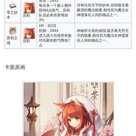
攻击：2933
没有任何文字的抄本,但却蕴含着
每击杀一个敌人额外
极强的魔法能量,相传其为魔法女
获得8点怒气，所有
零之抄
神遗落在人间的物品之一。
队员必杀伤害增加
涅莉
本
3%
HP：9228
防御：2844
神秘而古老的戒指,蕴含着无穷无
进入战斗后使所有敌
尽的能量,相传其为魔法女神遗落
原初之
对玩家的怒气降低7
在人间的物品之一。
涅莉
戒
点
卡面原画