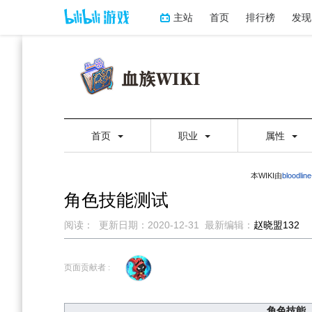
主站
首页
排行榜
发现
首页
职业
属性
本WIKI由
bloodline
角色技能测试
阅读：
更新日期：
2020-12-31
最新编辑：
赵晓盟132
跳
跳
到
到
页面贡献者 :
导
搜
航
索
角色技能