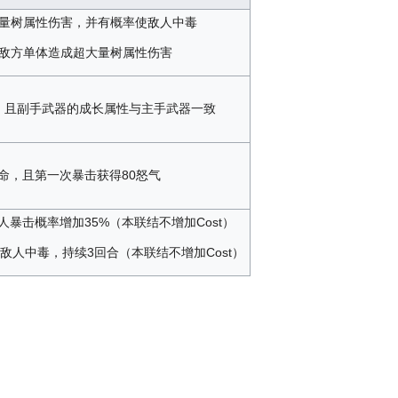
量树属性伤害，并有概率使敌人中毒
敌方单体造成超大量树属性伤害
，且副手武器的成长属性与主手武器一致
命，且第一次暴击获得80怒气
暴击概率增加35%（本联结不增加Cost）
敌人中毒，持续3回合（本联结不增加Cost）