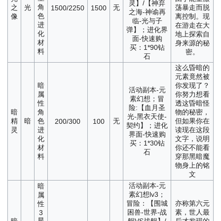
灵】/【神弃
角
之
光
无
荡暴走而脱
1500/2250
1500
之海-神谕再
色
像
离控制。现
临-光与子
进
在游走在大
弹】；进化界
化
地上探索自
面-快速购
材
身来源的秘
买：1*90钻
料
密。
石
这么昏暗的
元素竟然被
暗
你发现了？
活动副本-元
属
你努力想看
素幻想；冒
性
透这昏暗怪
险:【血月圣
暗
角
物的秘密，
光-黑衣天使-
精
暗
色
无
但如果你在
200/300
100
契约】；进化
灵
进
读现在这段
界面-快速购
化
文字，说明
买：1*30钻
材
你还不能看
石
料
穿那黑暗魔
物身上的铭
文
活动副本-元
暗
素幻想lv3；
属
冒险：【围城
亦称第六元
性
困兽-世界-战
素，世人最
3
星