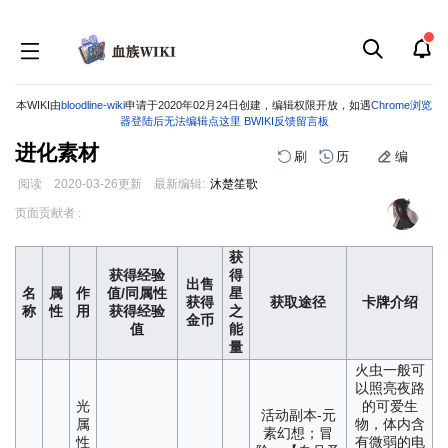
本WIKI由
bloodline-wiki
申请于2020年02月24日创建，编辑权限开放，如遇
Chrome浏览
器登陆后无法编辑点这里
BWIKI反馈留言板
进化素材
刷
历
编
阅读
2020-03-26
更新
最新编辑:
沐楚笙歌
跳
跳
页面贡献者 :
到
到
导
搜
获
航
索
获得经验
得
出售
名
属
作
值/同属性
星
获得
获取途径
卡牌介绍
称
性
用
获得经验
之
金币
值
能
量
火虫一般可
以照亮夜路
光
的可爱生
活动副本-元
属
物，体内含
素幻想；冒
性
有微弱的电