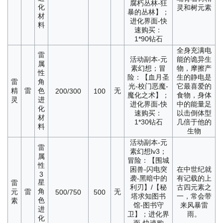
腐朽丛林-狂
化
灵和树元素
暴的丛林】；
材
进化界面-快
料
速购买：
1*90钻石
全身充满电
雷
活动副本-元
能的诡异生
属
素幻想；冒
物，摩擦产
性
险：【血月圣
生的静电是
雷
角
光-校门恶魔-
它最喜爱的
精
雷
色
无
200/300
100
魔化之术】；
食物，身体
灵
进
进化界面-快
中的能量足
化
速购买：
以击倒体型
材
1*30钻石
几倍于他的
料
生物
活动副本-元
雷
素幻想lv3；
属
冒险：【围城
性
困兽-闪电突
在中世纪就
3
袭-黑暗中的
有记载的上
星
雷
利刃】/【秘
古四元素之
角
元
雷
无
500/750
500
塔求知图书
一，常会带
色
素
馆-图书守
来风暴雷
进
卫】；进化界
雨。
化