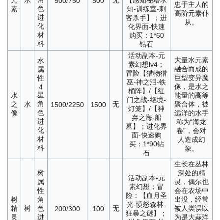
元
水
无
【感知秘塔求
500/750
500
忠于主人的
色
素
知-训练室-刺
高阶元素仆
进
客杀手】；进
从。
化
化界面-快速
材
购买：1*60
料
钻石
活动副本-元
大量水元素
水
素幻想lv4；
融合而成的
属
冒险【猎物猎
巨型变异魔
性
巫-神之泪-铁
像，是水之
4
桶阵】/【红
星
水
能量的高等
门之战-绝境-
角
之
水
无
聚合体，被
1500/2250
1500
灯笼】/【神
色
像
远洋的水手
弃之海-船
进
称为“海龙
墓】；进化界
化
卷”，会对
面-快速购
材
人造成幻
买：1*90钻
料
象。
石
生长在丛林
树
深处的精
活动副本-元
属
灵，偶尔也
素幻想；冒
性
会在农场中
险：【血月圣
树
角
出没，经常
光-愤怒森林-
精
树
色
无
被人类误以
200/300
100
狂暴之谜】；
灵
进
为是大蒜洋