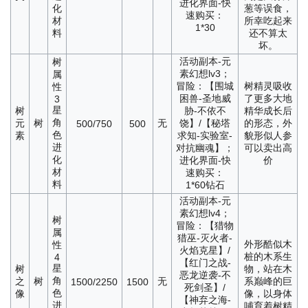
进化界面-快
化
葱等误食，
速购买：
材
所幸吃起来
1*30
料
还不算太
坏。
活动副本-元
树
素幻想lv3；
属
冒险：【围城
树精灵吸收
性
困兽-圣地威
了更多大地
3
星
树
胁-不依不
精华成长后
角
元
树
无
饶】/【秘塔
的形态，外
500/750
500
色
素
求知-实验室-
貌形似人参
进
对抗幽魂】；
可以卖出高
化
进化界面-快
价
材
速购买：
料
1*60钻石
活动副本-元
素幻想lv4；
树
冒险：【猎物
属
猎巫-灭火者-
外形酷似木
性
火焰克星】/
桩的木系生
4
【红门之战-
星
树
物，站在木
恶龙逆袭-不
角
之
树
无
系巅峰的巨
1500/2250
1500
死剑圣】/
色
像
像，以身体
【神弃之海-
进
哺育着树精