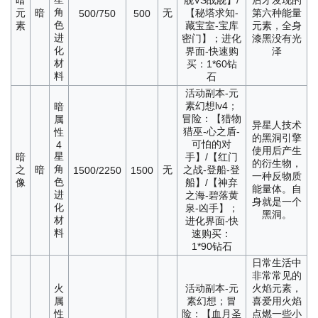
暗
舰VS战舰】/
后才发现的
角
元
暗
无
【秘塔求知-
第六种能量
500/750
500
色
素
藏宝室-宝库
元素，全身
进
密门】；进化
漆黑没有光
化
界面-快速购
泽
材
买：1*60钻
料
石
活动副本-元
素幻想lv4；
暗
冒险：【猎物
属
异星人技术
猎巫-心之盾-
性
的黑洞引擎
可怕的对
4
使用后产生
星
暗
手】/【红门
的衍生物，
角
之
暗
无
之战-登船-登
1500/2250
1500
一种反物质
色
像
船】/【神弃
能量体。自
进
之海-碧落黄
身就是一个
化
泉-凶手】；
黑洞。
材
进化界面-快
料
速购买：
1*90钻石
日常生活中
非常常见的
火
活动副本-元
火焰元素，
属
素幻想；冒
喜爱用火焰
性
险：【血月圣
点燃一些小