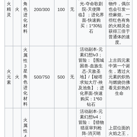
火
角
光-夺命歌剧
物件，偶尔
精
火
色
无
院-天使降
也会引发一
200/300
100
灵
进
临】；进化界
些麻烦。一
化
面-快速购
些红色有角
材
买：1*30钻
的火精灵会
料
石
获得三倍于
普通体的速
度。
活动副本-元
火
素幻想lv3；
属
冒险：【围城
上古四元素
性
困兽-血族生
中第一个诞
3
星
火
态-天敌圣
生，透过火
角
元
火
无
地】/【秘塔
元素的炽热
500/750
500
色
素
求知大厅-殃
与燃烧仿佛
进
及池鱼】；进
看见炽热的
化
化界面-快速
生命
材
购买：1*60
料
钻石
活动副本-元
素幻想lv4；
火
冒险：【猎物
属
猎巫审判枪
上层位面的
性
阵-消灭哨
火焰之王，
4