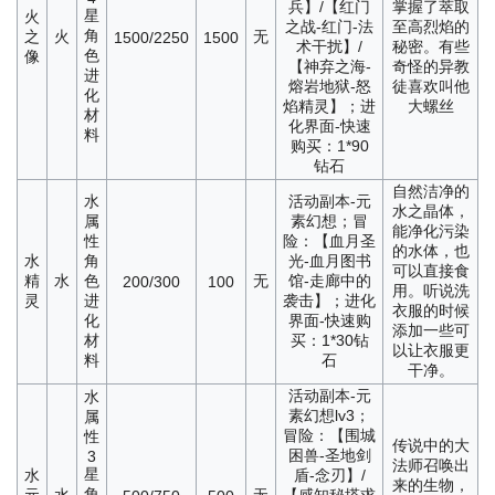
兵】/【红门
掌握了萃取
星
火
之战-红门-法
至高烈焰的
角
之
火
无
1500/2250
1500
术干扰】/
秘密。有些
色
像
【神弃之海-
奇怪的异教
进
熔岩地狱-怒
徒喜欢叫他
化
焰精灵】；进
大螺丝
材
化界面-快速
料
购买：1*90
钻石
自然洁净的
水
活动副本-元
水之晶体，
属
素幻想；冒
能净化污染
性
险：【血月圣
的水体，也
水
角
光-血月图书
可以直接食
精
水
色
无
馆-走廊中的
200/300
100
用。听说洗
灵
进
袭击】；进化
衣服的时候
化
界面-快速购
添加一些可
材
买：1*30钻
以让衣服更
料
石
干净。
活动副本-元
水
素幻想lv3；
属
冒险：【围城
性
传说中的大
困兽-圣地剑
3
法师召唤出
星
水
盾-念刃】/
来的生物，
角