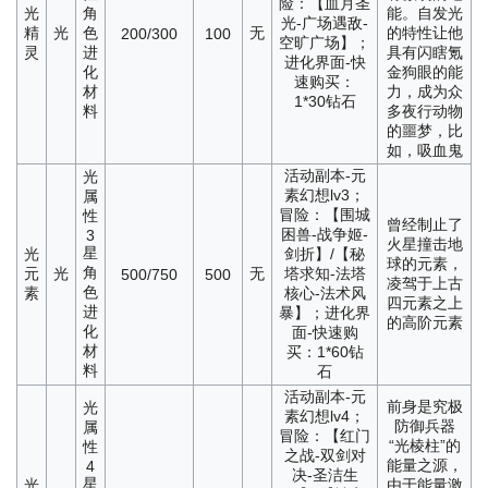
险：【血月圣
光
角
能。自发光
光-广场遇敌-
精
光
色
无
的特性让他
200/300
100
空旷广场】；
灵
进
具有闪瞎氪
进化界面-快
化
金狗眼的能
速购买：
材
力，成为众
1*30钻石
料
多夜行动物
的噩梦，比
如，吸血鬼
活动副本-元
光
素幻想lv3；
属
冒险：【围城
性
曾经制止了
困兽-战争姬-
3
火星撞击地
星
光
剑折】/【秘
球的元素，
角
元
光
无
塔求知-法塔
500/750
500
凌驾于上古
色
素
核心-法术风
四元素之上
进
暴】；进化界
的高阶元素
化
面-快速购
材
买：1*60钻
料
石
活动副本-元
前身是究极
光
素幻想lv4；
防御兵器
属
冒险：【红门
“光棱柱”的
性
之战-双剑对
能量之源，
4
决-圣洁生
星
光
由于能量激