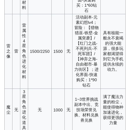
面-快速购
材
买：1*60钻
料
石
活动副本-元
素幻想lv4；
雷
冒险：【猎物
属
猎巫-铁壁-金
具有核能一
性
属突袭】/
般永不衰竭
4
【红门之战-
的强大能
星
雷
不死列兵-不
源，很多玩
角
之
雷
无
1500/2250
1500
死军团】/
家都渴望得
色
像
【神弃之海-
到它为手机
进
自由都市-暴
提供永续的
化
力街区】；进
动力。
材
化界面-快速
料
购买：1*90
钻石
3
星
满了魔法力
1~3世界挑战
角
量的粉尘，
副本中出、竞
色
魔
能使得物种
无
无
无
技场荣誉兑
1000
进
尘
加速进化，
换、材料兑换
化
获得更强的
劵兑换
道
力量
具