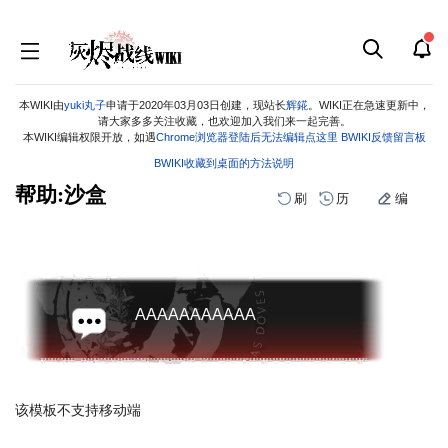
本WIKI由
yuki丸子
申请于2020年03月03日创建，现站长
辉錵
。WIKI正在急速更新中，
请大家多多关注收藏，也欢迎加入我们来一起完善。
本WIKI编辑权限开放，如遇
Chrome浏览器登陆后无法编辑点这里
BWIKI反馈留言板
BWIKI收藏到桌面的方法说明
帮助:沙盒
刷
历
编
跳
跳
到
到
导
搜
航
索
AAAAAAAAAAA
该模板不支持移动端