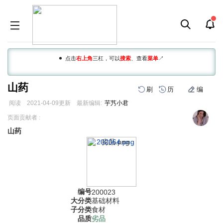
点击
右上角
三杠，可以
搜索
、查看
菜单
↗
山药
刷
历
编
阅读
2021-04-09
更新
最新编辑:
芋艿小君
跳
跳
页面贡献者 :
到
到
山药
导
搜
航
索
编号
200023
大分类
基础材料
子分类
食材
品质
劣品