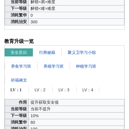
当前等级
解锁<易>难度
下一等级
解锁<难>难度
消耗繁华
0
消耗治安
300
教育升级一览
安全意识
行商秘籍
聚义卫学习小组
养鱼学习班
养殖学习班
种植学习班
祈福祷文
LV：2
LV：3
LV：4
LV：1
作用
提升获取安全值
当前等级
当前不提升
下一等级
10%
消耗繁华
80
消耗治安