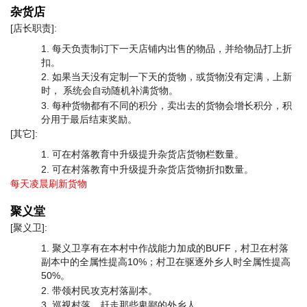
杂货店
[店长职责]:
每天负责制订下一天店铺内出售的物品，并给物品打上折
扣。
如果当天没有定制一下天的货物，或货物没有定满，上新
时， 系统会自动随机补满货物。
每种货物都有不同的积分，卖出去的货物会增长积分，积
分用于最后结束奖励。
[其它]:
可在村落教育中升级提升杂货店货物栏数量。
可在村落教育中升级提升杂货店货物折扣数量。
每天凌晨刷新货物
聚义堂
[聚义卫]:
聚义卫享有在本村中作战能力加成的BUFF，村卫在村落
副本中的全属性提高10%；村卫在驱逐外乡人时全属性提高
50%。
带领村民攻克村落副本。
巡视村落，赶走那些卑鄙的外乡人。