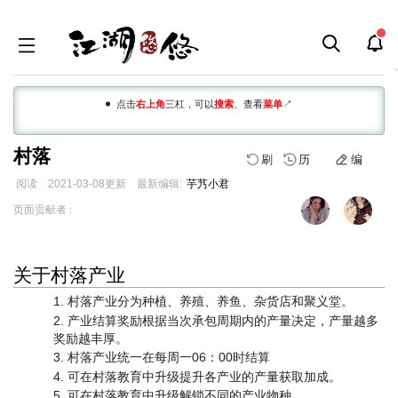
点击
右上角
三杠，可以
搜索
、查看
菜单
↗
村落
刷
历
编
阅读
2021-03-08
更新
最新编辑:
芋艿小君
跳
跳
页面贡献者 :
到
到
导
搜
航
索
关于村落产业
村落产业分为种植、养殖、养鱼、杂货店和聚义堂。
产业结算奖励根据当次承包周期内的产量决定，产量越多
奖励越丰厚。
村落产业统一在每周一06：00时结算
可在村落教育中升级提升各产业的产量获取加成。
可在村落教育中升级解锁不同的产业物种。