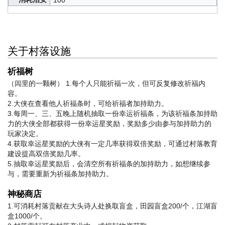
100
关于村落设施
祈福树
（闾里的一颗树） 1.每个人只能祈福一次，但可反复修改祈福内
容。
2.大侠在查看他人祈福条时，可给祈福者加持助力。
3.每周一、三、五晚上随机抽取一份幸运祈福条，为该祈福条加持助
力的大侠全部都获得一份幸运星奖励，奖励多少由参与加持助力的
玩家决定。
4.获取幸运星奖励的大侠有一定几率获得双倍奖励，可通过村落教育
建设提高双倍奖励几率。
5.抽取幸运星奖励后，会清空所有祈福条的加持助力，如想继续参
与，需要重新为祈福条加持助力。
神秘商店
1.可消耗村落贡献在大头诗人处换取盲盒，田园盲盒200/个，江湖盲
盒1000/个。