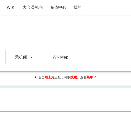
WIKI
大会员礼包
充值中心
我的
天机阁
WikiMap
点击
右上角
三杠，可以
搜索
、查看
菜单
↗