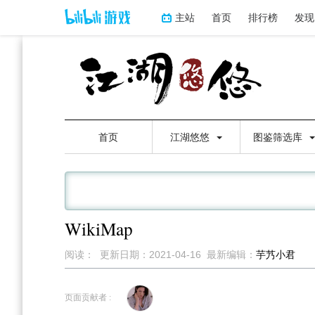
主站
首页
排行榜
发现
首页
江湖悠悠
图鉴筛选库
WikiMap
阅读：
更新日期：
2021-04-16
最新编辑：
芋艿小君
跳
跳
到
到
页面贡献者 :
导
搜