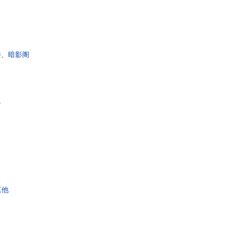
楼
、
暗影阁
具
其他