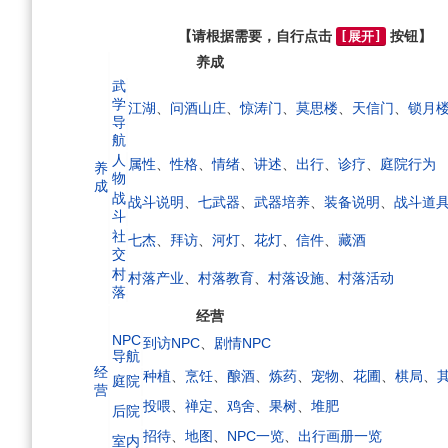
航
索
【请根据需要，自行点击
按钮】
[展开]
养成
武
学
江湖
、
问酒山庄
、
惊涛门
、
莫思楼
、
天信门
、
锁月
导
航
人
属性
、
性格
、
情绪
、
讲述
、
出行
、
诊疗
、
庭院行为
养
物
成
战
战斗说明
、
七武器
、
武器培养
、
装备说明
、
战斗道
斗
社
七杰
、
拜访
、
河灯
、
花灯
、
信件
、
藏酒
交
村
村落产业
、
村落教育
、
村落设施
、
村落活动
落
经营
NPC
到访NPC
、
剧情NPC
导航
经
种植
、
烹饪
、
酿酒
、
炼药
、
宠物
、
花圃
、
棋局
、
庭院
营
投喂
、
禅定
、
鸡舍
、
果树
、
堆肥
后院
招待
、
地图
、
NPC一览
、
出行画册一览
室内