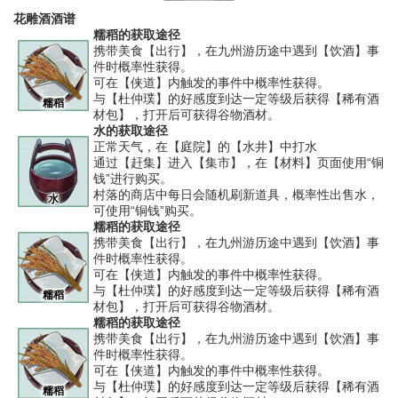
花雕酒酒谱
糯稻的获取途径
携带美食【出行】，在九州游历途中遇到【饮酒】事
件时概率性获得。
可在【侠道】内触发的事件中概率性获得。
与【杜仲璞】的好感度到达一定等级后获得【稀有酒
糯稻
材包】，打开后可获得谷物酒材。
水的获取途径
正常天气，在【庭院】的【水井】中打水
通过【赶集】进入【集市】，在【材料】页面使用“铜
钱”进行购买。
村落的商店中每日会随机刷新道具，概率性出售水，
水
可使用“铜钱”购买。
糯稻的获取途径
携带美食【出行】，在九州游历途中遇到【饮酒】事
件时概率性获得。
可在【侠道】内触发的事件中概率性获得。
与【杜仲璞】的好感度到达一定等级后获得【稀有酒
糯稻
材包】，打开后可获得谷物酒材。
糯稻的获取途径
携带美食【出行】，在九州游历途中遇到【饮酒】事
件时概率性获得。
可在【侠道】内触发的事件中概率性获得。
与【杜仲璞】的好感度到达一定等级后获得【稀有酒
糯稻