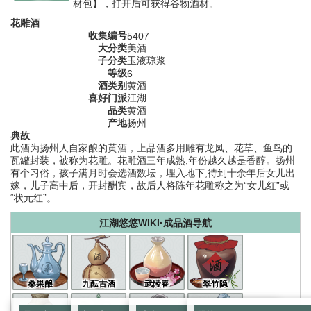
材包】，打开后可获得谷物酒材。
花雕酒
收集编号
5407
大分类
美酒
子分类
玉液琼浆
等级
6
酒类别
黄酒
喜好门派
江湖
品类
黄酒
产地
扬州
典故
此酒为扬州人自家酿的黄酒，上品酒多用雕有龙凤、花草、鱼鸟的
瓦罐封装，被称为花雕。花雕酒三年成熟,年份越久越是香醇。扬州
有个习俗，孩子满月时会选酒数坛，埋入地下,待到十余年后女儿出
嫁，儿子高中后，开封酬宾，故后人将陈年花雕称之为“女儿红”或
“状元红”。
江湖悠悠WIKI·成品酒导航
桑果酿
九酝古酒
武陵春
翠竹隐