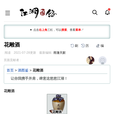
点击
右上角
三杠，可以
搜索
、查看
菜单
↗
花雕酒
刷
历
编
阅读
2021-07-28
更新
最新编辑:
雨澈天默
跳
跳
页面贡献者 :
到
到
导
搜
首页
>
酒图鉴
>
花雕酒
航
索
让你我携手并肩，肆意这悠悠江湖！
花雕酒
花雕酒