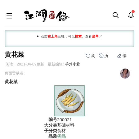
点击
右上角
三杠，可以
搜索
、查看
菜单
↗
黄花菜
刷
历
编
阅读
2021-04-09
更新
最新编辑:
芋艿小君
跳
跳
页面贡献者 :
到
到
黄花菜
导
搜
航
索
编号
200021
大分类
基础材料
子分类
食材
品质
劣品