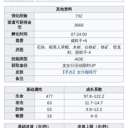
其他资料
强化经验
732
派遣可获得金
3660
币
孵化时间
07:24:00
喜爱
咸粽子+6
石块、稻草人草帽、木材、白铁矿、铁矿、登龙
厌恶
剑、甜粽子-4
技能类型
AOE
获取途径
龙女仆活动限时UP
皮肤
【手办】女仆咖啡厅
备注
基础属性
成长系数
生命
477
97.8~122.2
攻击
63
11.7~14.7
防御
53
9.8~12.2
敏捷
19
4~5
基础攻速（次/秒）
攻速上限（次/秒）