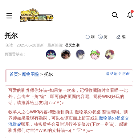
托尔
刷
历
编
阅读
2025-05-28
更新
最新编辑:
泯灭之潮
跳
跳
页面贡献者 :
到
到
导
搜
航
索
编
刷
历
首页
>
魔物图鉴
>
托尔
可爱的驯养师你好喵~如果第一次来，记得收藏随时查看喵~~此
外，点击右上角"编"，即可修改页面内容呢。觉得WIKI好玩的
话，请推荐给朋友哦|ｮ'ω'〃)♪
牧羊人之心WIKI内容和数据目前由 魔物娘の餐桌 整理编辑。驯
养师如果发现有勘误，可以在该页面上留言或进
魔物娘の餐桌交
流群
联系，核实后将会及时进行补充修改(下次一定喵)。感谢
驯养师们对羊油WIKI的支持喵~o(〃'▽'〃)o~