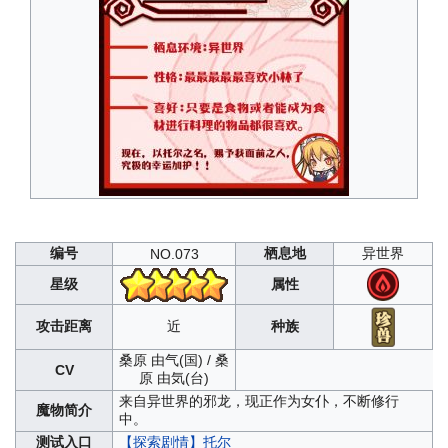
编号
栖息地
异世界
NO.073
星级
属性
攻击距离
近
种族
桑原 由气(国) / 桑
CV
原 由気(台)
来自异世界的邪龙，现正作为女仆，不断修行
魔物简介
中。
测试入口
【探索剧情】托尔