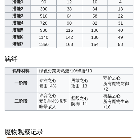
潜能1
90
12
10
4
潜能2
300
38
34
13
潜能3
510
64
58
22
潜能4
720
90
82
31
潜能5
930
116
106
40
潜能6
1140
142
130
49
潜能7
1350
168
154
58
羁绊
羁绊材料
绿色史莱姆粘液*10/蜂蜜*10
守护之心
专注之心
勇敢之心
一阶段
所有魔物防御
暴击+4%
攻击+13
+2
许容之心
祝福之心
坚毅之心
二阶段
受伤时4%概率
所有魔物生命
防御+11
眩晕敌人
+16
魔物观察记录