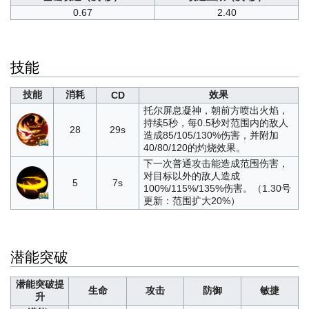
0.67
2.40
技能
技能
消耗
效果
CD
托尔屏息凝神，朝前方喷出火焰，
持续5秒，每0.5秒对范围内的敌人
28
29s
造成85/105/130%伤害，并附加
40/80/120的灼烧效果。
下一次普通攻击能造成范围伤害，
对目标以外的敌人造成
5
7s
100%/115%/135%伤害。（1.30号
更新：范围扩大20%）
潜能突破
潜能突破提
生命
攻击
防御
敏捷
升