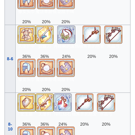
修女头巾
魔法单眼镜
花纹手镯
20%
20%
20%
天使护甲
妖蝶刀
月桂树的哀伤
独角兽的慈爱
水晶弓
36%
36%
24%
20%
20%
8-6
修女头巾
魔法单眼镜
花纹手镯
20%
20%
20%
女王盾
天使剑
绯红钻石
独角兽的慈爱
水晶弓
8-
36%
36%
24%
20%
20%
10