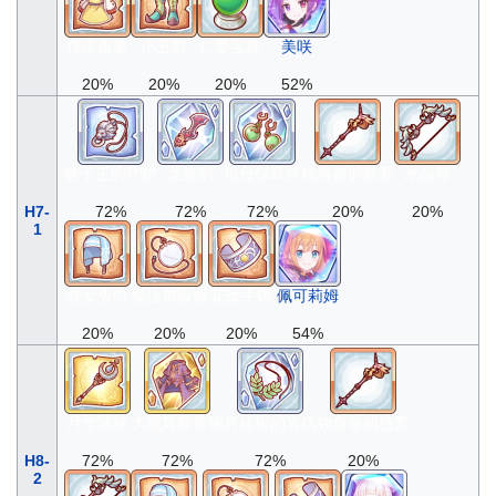
传统服装
小丑鞋
仁爱宝珠
美咲
20%
20%
20%
52%
狮子王的守护
龙纹剑
祖母绿耳环
独角兽的慈爱
水晶弓
H7-
72%
72%
72%
20%
20%
1
修女头巾
魔法单眼镜
花纹手镯
佩可莉姆
20%
20%
20%
54%
月华法杖
大魔导师长袍
月桂树的哀伤
独角兽的慈爱
H8-
72%
72%
72%
20%
2