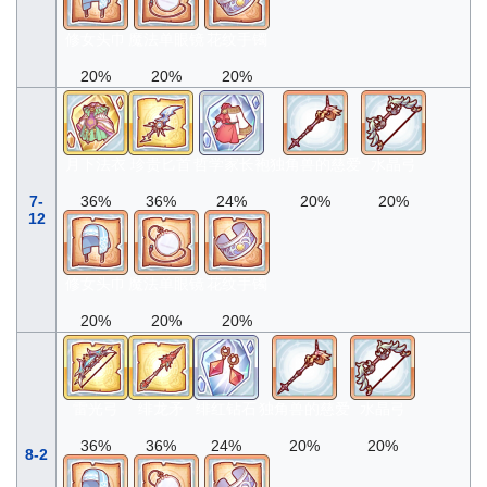
修女头巾
魔法单眼镜
花纹手镯
20%
20%
20%
月下法衣
珍贵匕首
哲学家长袍
独角兽的慈爱
水晶弓
7-
36%
36%
24%
20%
20%
12
修女头巾
魔法单眼镜
花纹手镯
20%
20%
20%
雷光弓
绯龙矛
绯红钻石
独角兽的慈爱
水晶弓
36%
36%
24%
20%
20%
8-2