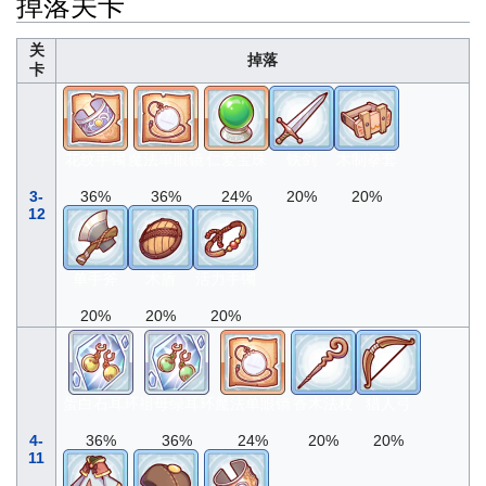
掉落关卡
关
掉落
卡
花纹手镯
魔法单眼镜
仁爱宝珠
铁剑
木制拳套
3-
36%
36%
24%
20%
20%
12
单手斧
木盾
活力手镯
20%
20%
20%
蛋白石耳环
祖母绿耳环
魔法单眼镜
香木法杖
猎人弓
4-
36%
36%
24%
20%
20%
11