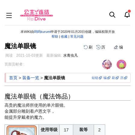
本WIKI由
呜呜kurumi
申请于2020年01月20日创建，编辑权限开放
帮助
|
收藏
|
常见问题
魔法单眼镜
刷
历
编
阅读
2021-10-03
更新
最新编辑:
水青虫凡
跳
跳
页面贡献者 :
到
到
导
搜
首页
>
装备一览
>
魔法单眼镜
短链
编
刷
历
航
索
魔法单眼镜（魔法饰品）
高贵的魔法师所使用的单片眼镜。
金属部分雕刻着卢恩文字，
能提升穿戴者的魔力。
使用等级
装等
17
2