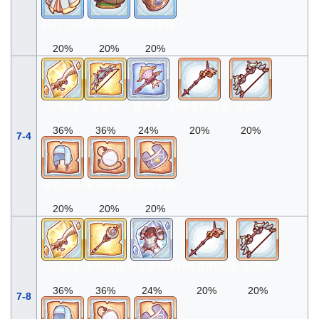
旅行长袍
时尚贝雷帽
助威手镯
20%
20%
20%
天使剑
雷光弓
雷电斧
独角兽的慈爱
水晶弓
36%
36%
24%
20%
20%
7-4
修女头巾
魔法单眼镜
花纹手镯
20%
20%
20%
天使剑
月华法杖
重金属护甲
独角兽的慈爱
水晶弓
36%
36%
24%
20%
20%
7-8