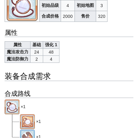
初始品级
初始地图
4
3
合成价格
售价
2000
320
属性
属性
基础
强化 1
魔法攻击力
24
48
魔法防御力
2
4
装备合成需求
合成路线
×1
×1
×1