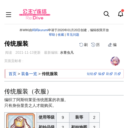
本WIKI由
呜呜kurumi
申请于2020年01月20日创建，编辑权限开放
帮助
|
收藏
|
常见问题
传统服装
刷
历
编
阅读
2021-11-13
更新
最新编辑:
水青虫凡
跳
跳
页面贡献者 :
到
到
导
搜
首页
>
装备一览
>
传统服装
短链
编
刷
历
航
索
传统服装（衣服）
编织了阿斯特莱亚传统图案的衣服。
只有身份显贵之人才能购买。
使用等级
装等
9
2
初始品级
初始地图
2
2