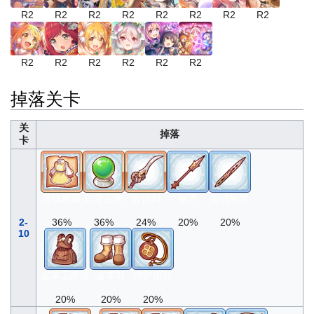
R2
R2
R2
R2
R2
R2
R2
R2
R2
R2
R2
R2
R2
R2
掉落关卡
关
掉落
卡
传统服装
仁爱宝珠
齿轮剑
钢矛
尖锐铅笔
2-
36%
36%
24%
20%
20%
10
皮革工作服
皮革鞋
守护项链
20%
20%
20%