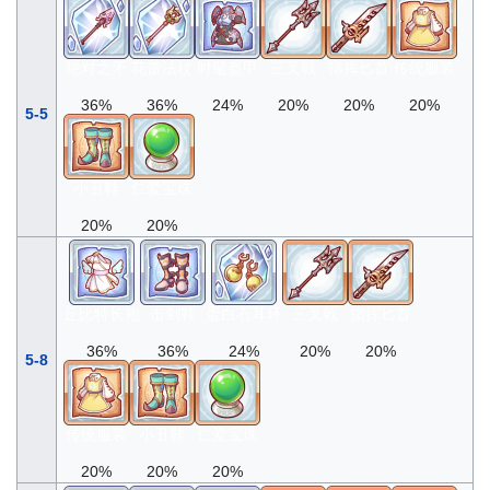
绝对之矛
花蕾法杖
时髦盔甲
三叉戟
指挥匕首
传统服装
36%
36%
24%
20%
20%
20%
5-5
小丑鞋
仁爱宝珠
20%
20%
丘比特长袍
击剑鞋
蛋白石耳环
三叉戟
指挥匕首
36%
36%
24%
20%
20%
5-8
传统服装
小丑鞋
仁爱宝珠
20%
20%
20%