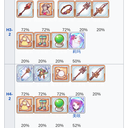
火焰枪
高级金属铠甲
胜利手带
三叉戟
指挥匕首
H3-
72%
72%
72%
20%
20%
2
传统服装
小丑鞋
仁爱宝珠
莉玛
20%
20%
20%
50%
花蕾法杖
女巫帽
魔法单眼镜
三叉戟
指挥匕首
H4-
72%
72%
72%
20%
20%
2
传统服装
小丑鞋
仁爱宝珠
美咲
20%
20%
20%
52%