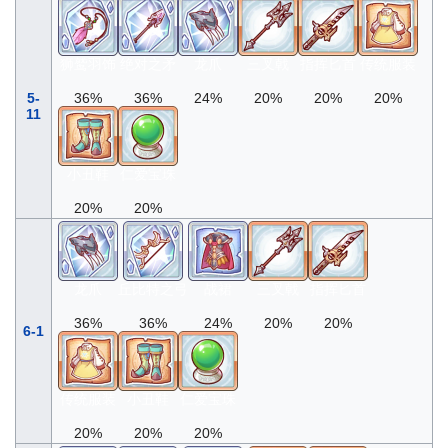
狮鹫羽饰
绝对之矛
龙爪
三叉戟
指挥匕首
传统服装
5-
36%
36%
24%
20%
20%
20%
11
小丑鞋
仁爱宝珠
20%
20%
龙爪
丘比特之弓
战裙
三叉戟
指挥匕首
36%
36%
24%
20%
20%
6-1
传统服装
小丑鞋
仁爱宝珠
20%
20%
20%