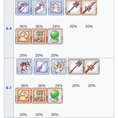
恶魔弓
龙纹剑
丘比特长袍
三叉戟
指挥匕首
36%
36%
24%
20%
20%
6-4
传统服装
小丑鞋
仁爱宝珠
20%
20%
20%
重金属护甲
月光刀
蛋白石耳环
三叉戟
指挥匕首
36%
36%
24%
20%
20%
6-7
传统服装
小丑鞋
仁爱宝珠
20%
20%
20%