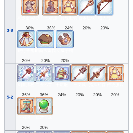
高级金属铠甲
忍者服
传统服装
香木法杖
猎人弓
36%
36%
24%
20%
20%
3-8
旅行长袍
时尚贝雷帽
助威手镯
20%
20%
20%
刺血法杖
白金匕首
千层服
三叉戟
指挥匕首
传统服装
36%
36%
24%
20%
20%
20%
5-2
小丑鞋
仁爱宝珠
20%
20%