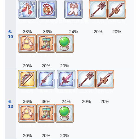
绯红钻石
八芒星项链
女巫的宫廷长靴
三叉戟
指挥匕首
6-
36%
36%
24%
20%
20%
10
传统服装
小丑鞋
仁爱宝珠
20%
20%
20%
雷光弓
雷神刀
吸血鬼短剑
三叉戟
指挥匕首
6-
36%
36%
24%
20%
20%
13
传统服装
小丑鞋
仁爱宝珠
20%
20%
20%