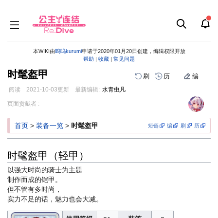
本WIKI由
呜呜kurumi
申请于2020年01月20日创建，编辑权限开放
帮助
|
收藏
|
常见问题
时髦盔甲
刷
历
编
阅读
2021-10-03
更新
最新编辑:
水青虫凡
跳
跳
页面贡献者 :
到
到
导
搜
首页
>
装备一览
>
时髦盔甲
短链
编
刷
历
航
索
时髦盔甲（轻甲）
以强大时尚的骑士为主题
制作而成的铠甲。
但不管有多时尚，
实力不足的话，魅力也会大减。