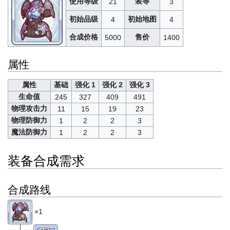
使用等级
装等
21
3
初始品级
初始地图
4
4
合成价格
售价
5000
1400
属性
属性
基础
强化 1
强化 2
强化 3
生命值
245
327
409
491
物理攻击力
11
15
19
23
物理防御力
1
2
2
3
魔法防御力
1
2
2
3
装备合成需求
合成路线
×1