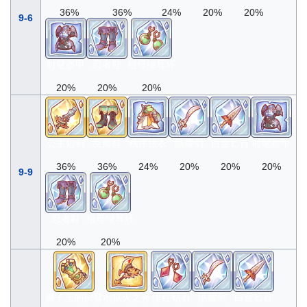
36%
36%
24%
20%
20%
9-6
时髦盔甲
忍者鞋
祖母绿耳环
20%
20%
20%
公主短剑
巫师鞋
秩序法衣
皓耀剑
白金匕首
时髦盔甲
36%
36%
24%
20%
20%
20%
9-9
忍者鞋
祖母绿耳环
20%
20%
狮子王的护臂
地狱火之斧
绯红钻石
皓耀剑
白金匕首