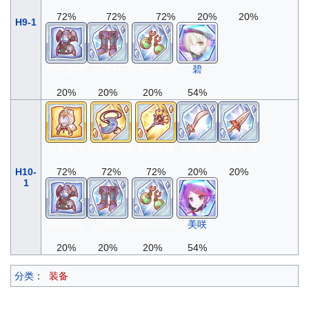
72%
72%
72%
20%
20%
H9-1
时髦盔甲
忍者鞋
祖母绿耳环
碧
20%
20%
20%
54%
法王头巾
新月的悲叹
太阳法杖
皓耀剑
白金匕首
H10-
72%
72%
72%
20%
20%
1
时髦盔甲
忍者鞋
祖母绿耳环
美咲
20%
20%
20%
54%
分类
：
装备