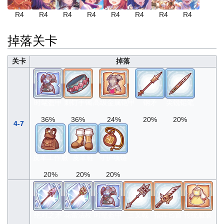
R4
R4
R4
R4
R4
R4
R4
R4
掉落关卡
关卡
掉落
时髦盔甲
刺钉手镯
高级金属铠甲
钢矛
尖锐铅笔
36%
36%
24%
20%
20%
4-7
皮革工作服
皮革鞋
守护项链
20%
20%
20%
绝对之矛
花蕾法杖
时髦盔甲
三叉戟
指挥匕首
传统服装