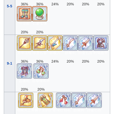
36%
36%
24%
20%
20%
20%
5-5
小丑鞋
仁爱宝珠
20%
20%
月华法杖
珍贵匕首
妖蝶刀
皓耀剑
白金匕首
时髦盔甲
36%
36%
24%
20%
20%
20%
9-1
忍者鞋
祖母绿耳环
20%
20%
地狱火之斧
狮子王的护臂
绯红钻石
皓耀剑
白金匕首