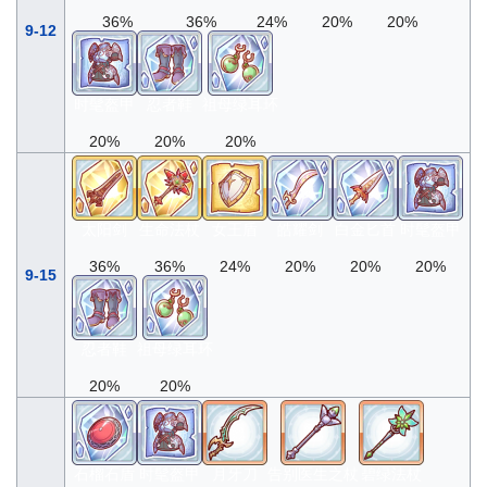
36%
36%
24%
20%
20%
9-12
时髦盔甲
忍者鞋
祖母绿耳环
20%
20%
20%
太阳剑
生命法杖
女王盾
皓耀剑
白金匕首
时髦盔甲
36%
36%
24%
20%
20%
20%
9-15
忍者鞋
祖母绿耳环
20%
20%
石榴石盾
时髦盔甲
月牙刀
告别医生之杖
碧绿法杖