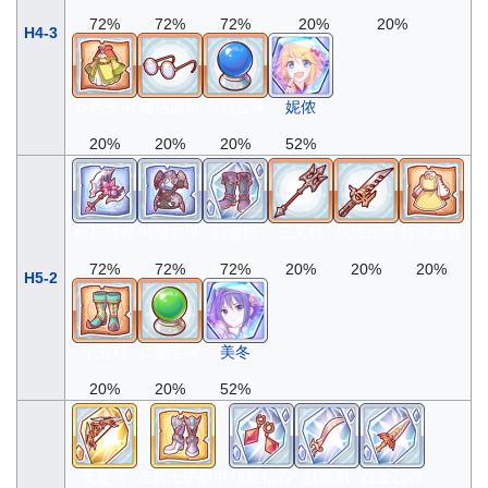
72%
72%
72%
20%
20%
H4-3
春色长袍
魔法眼镜
智慧宝珠
妮侬
20%
20%
20%
52%
丽花战斧
时髦盔甲
忍者鞋
三叉戟
指挥匕首
传统服装
72%
72%
72%
20%
20%
20%
H5-2
小丑鞋
仁爱宝珠
美冬
20%
20%
52%
天使弓
圣骑士护胫甲
绯红钻石
皓耀剑
白金匕首