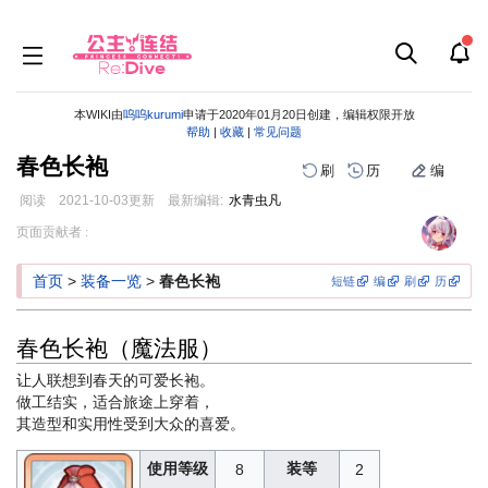
本WIKI由
呜呜kurumi
申请于2020年01月20日创建，编辑权限开放
帮助
|
收藏
|
常见问题
春色长袍
刷
历
编
阅读
2021-10-03
更新
最新编辑:
水青虫凡
跳
跳
页面贡献者 :
到
到
导
搜
首页
>
装备一览
>
春色长袍
短链
编
刷
历
航
索
春色长袍（魔法服）
让人联想到春天的可爱长袍。
做工结实，适合旅途上穿着，
其造型和实用性受到大众的喜爱。
使用等级
装等
8
2