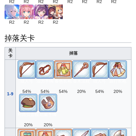
R2
R2
R2
R2
R2
R2
R2
R2
R2
R2
R2
R2
掉落关卡
关
掉落
卡
猎人弓
活力手镯
春色长袍
香木法杖
猎人弓
旅行长袍
54%
54%
54%
20%
54%
20%
1-9
时尚贝雷帽
助威手镯
20%
20%