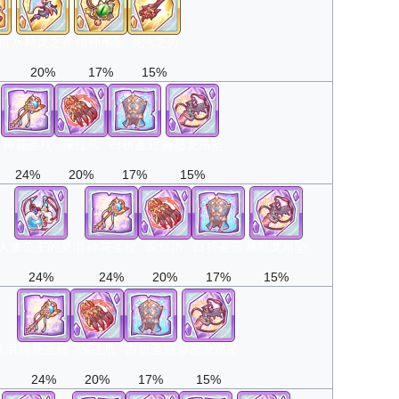
裙
水精灵之斧
猫神吊坠
混沌之刃
20%
17%
15%
泪
神花圣杖
深红爪
白祈圣冠
赫怒龙吊坠
24%
20%
17%
15%
人鱼公主的灵泪
神花圣杖
深红爪
白祈圣冠
赫怒龙吊坠
24%
24%
20%
17%
15%
灵泪
神花圣杖
深红爪
白祈圣冠
赫怒龙吊坠
24%
20%
17%
15%