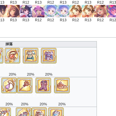
13
R13
R12
R13
R12
R13
R12
R13
R12
R1
13
R13
R13
R12
R12
R13
R12
R13
R12
R1
掉落
刃
太阳护身符
十字军盔甲
紫罗兰盔甲
20%
20%
20%
杖
龙之泪
凤凰之杖
死灵法师之靴
福音之冠
20%
20%
20%
20%