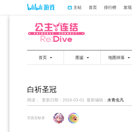
主站
首页
排行榜
发现
首页
图鉴
地图掉落
白祈圣冠
阅读：
更新日期：
2024-03-01
最新编辑：
水青虫凡
跳
跳
到
到
页面贡献者 :
导
搜
航
索