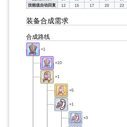
技能值自动回复
12
15
17
20
22
装备合成需求
合成路线
×1
×10
×1
×5
×1
×3