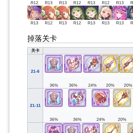
R12
R13
R13
R12
R13
R12
R13
R
R13
R12
R13
R12
R13
R13
R13
R
掉落关卡
关卡
21-6
白祈圣冠
圣兽的祈祷
创世法杖
冰之大剑
暗之
36%
36%
24%
20%
20%
21-11
白祈圣冠
人鱼公主的灵泪
深红爪
司法神的锡
36%
36%
24%
20%