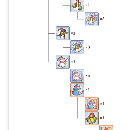
×1
×3
×1
×3
×1
×5
×1
×1
×1