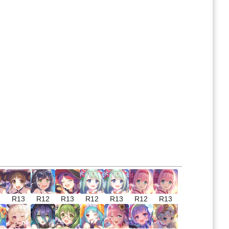
2
R13
R12
R13
R12
R13
R12
R13