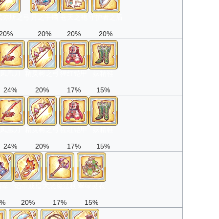
忒弥斯之弓
月之手镯
苍天之袍
守护者之盾
20%
20%
20%
20%
凤凰刀
精灵树之弓
猩红铠甲
妖精鞋
24%
20%
17%
15%
凤凰刀
精灵树之弓
猩红铠甲
妖精鞋
24%
20%
17%
15%
雷拳
焰帝戒指
大恶魔法杖
翠绿灵衣
4%
20%
17%
15%