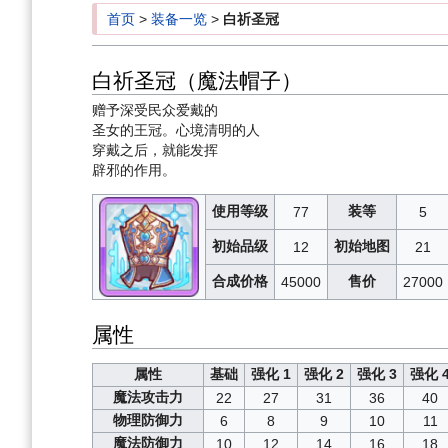
首页
>
装备一览
>
白祈圣冠
白祈圣冠（魔法帽子）
赠予深受民众爱戴的
圣女的王冠。心境清明的人
穿戴之后，就能发挥
辟邪的作用。
使用等级
装等
77
5
初始品级
初始地图
12
21
合成价格
售价
45000
27000
属性
属性
基础
强化 1
强化 2
强化 3
强化 
魔法攻击力
22
27
31
36
40
物理防御力
6
8
9
10
11
魔法防御力
10
12
14
16
18