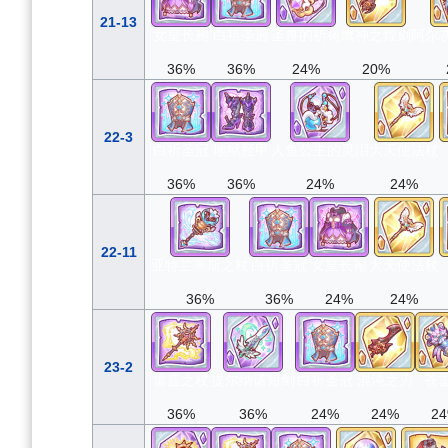
21-13
女皇长袍
白祈圣冠
圣兽的祈祷
鹰神之煌剑
阿尔
36%
36%
24%
20%
22-3
白祈圣冠
地狱胫甲
人鱼公主的灵泪
大天使法杖
36%
36%
24%
24%
22-11
亚特兰蒂斯之杖
白祈圣冠
女皇长袍
大天使法杖
36%
36%
24%
24%
23-2
雷霆之杖
提尔纳诺短剑
白祈圣冠
混沌之刃
苍
36%
36%
24%
24%
2