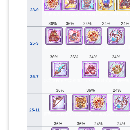
23-9
斗神勇腕
雷霆之杖
白祈圣冠
大贤者宝珠
暗黑礼
36%
36%
24%
24%
24%
25-3
魔导王长袍
皇家守卫帽
斗神勇腕
人鱼公主的灵
36%
36%
24%
24%
25-7
水之支配者神凑剑
血红宝石高跟鞋
英盾王的手镯
36%
36%
24%
25-11
宙斯坠落装号弓
煌金王铠
斗神勇腕
人鱼公主的
36%
36%
24%
24%