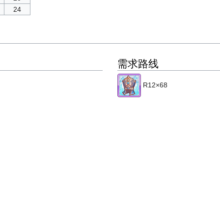
24
需求路线
R12×68