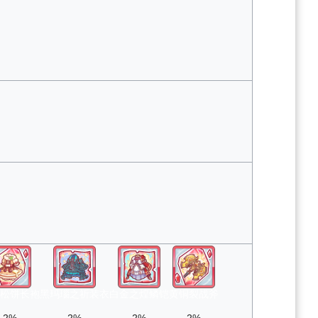
松饼长袍
黑玛瑙之祈装衣
白金之煌鳞铠
黄铜裂战斧
2%
2%
2%
2%