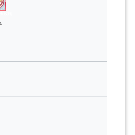
玉玫瑰
%