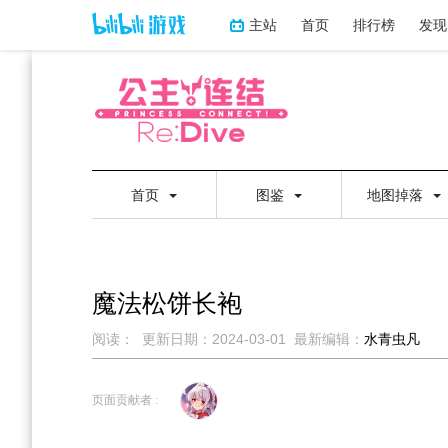
主站
首页
排行榜
发现
首页
图鉴
地图掉落
魔法松饼长袍
阅读：
更新日期：
2024-03-01
最新编辑：
水青虫凡
跳
跳
到
到
页面贡献者 :
导
搜
航
索