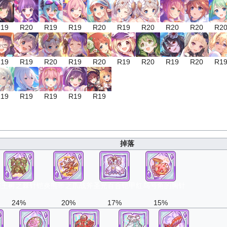
19
R20
R19
R19
R20
R19
R20
R20
R20
R2
19
R19
R20
R19
R20
R19
R20
R19
R20
R1
19
R19
R19
R19
R19
掉落
霸王树之棘针铠
炎熊帝之爪战斧
圣光百合铠甲
红鸟号角的胸针
24%
20%
17%
15%