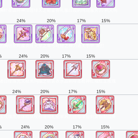
胸针
圣圆环神洁莲
绯天之郁金香礼服
白霞的纯花服
冥刃·鸦天狗
24%
20%
17%
15%
的胸针
黑蛇魔炎杖
天穿之隼弓
旺鲤之神刀
通天手甲·犀打
%
24%
20%
17%
15%
者
白珍珠光天杖
黑玛瑙之祈装衣
水晶剥夺圣枪
神红戒红玉玫瑰
24%
20%
17%
15%
玉玫瑰
黑珍珠暗狱杖
粉珊瑚礼裙
翠风刃祖母绿短剑
黄铜裂战斧
%
24%
20%
17%
15%