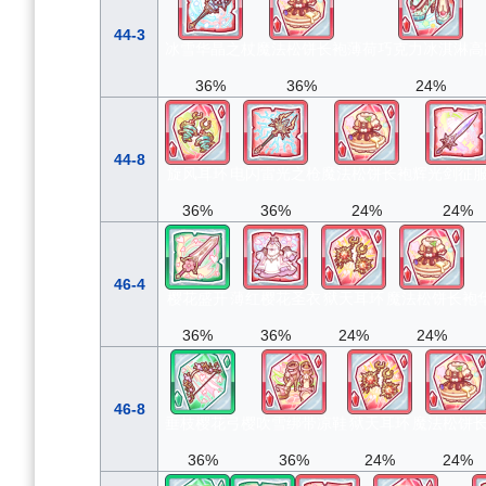
44-3
冰雪华晶之杖
魔法松饼长袍
薄荷巧克力冰淇淋高
36%
36%
24%
44-8
旋风耳环
电闪雷光之枪
魔法松饼长袍
辉光剑征
36%
36%
24%
24%
46-4
樱花盛开
薄红樱花圣衣
狱天耳环
魔法松饼长袍
36%
36%
24%
24%
46-8
垂枝樱花弓
樱吹雪绑带凉鞋
狱天耳环
魔法松饼
36%
36%
24%
24%