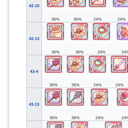
42-10
魔法松饼长袍
马卡龙坠饰
棒棒糖手杖
翠奏竖琴的
36%
36%
24%
24%
42-13
水果挞贝雷帽
魔法松饼长袍
甜甜圈项圈
红鸟号角
36%
36%
24%
24
43-4
月影弯月杖
魔法松饼长袍
甜甜圈项圈
辉光剑征服
36%
36%
24%
24%
43-13
月影弯月杖
冰雪华晶之杖
魔法松饼长袍
神红戒红
36%
36%
24%
24