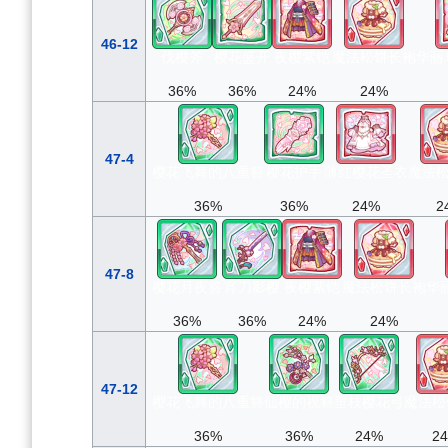
46-12
伐樱斧
樱花盛开
夜樱紫铠
魔法松饼长袍
华丽
36%
36%
24%
24%
47-4
樱花飞舞的八重簪
樱花护手
薄红樱花圣衣
魔法
36%
36%
24%
2
47-8
樱花月夜簪
宵刀影樱
夜樱紫铠
魔法松饼长袍
华
36%
36%
24%
24%
47-12
樱花飞舞的八重簪
仙樱的祝簪
垂枝樱花弓
魔法松
36%
36%
24%
2