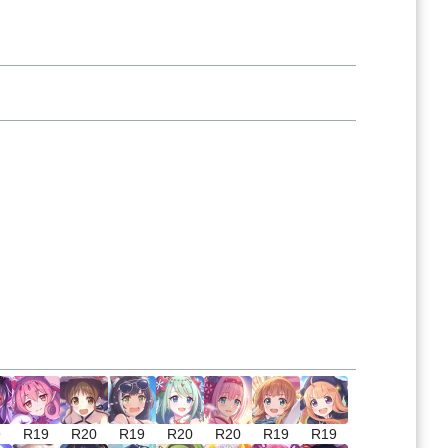
9
R19
R20
R19
R20
R20
R19
R19