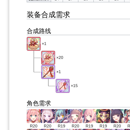
装备合成需求
合成路线
×1
×20
×1
×15
角色需求
R20
R20
R19
R20
R19
R19
R20
R