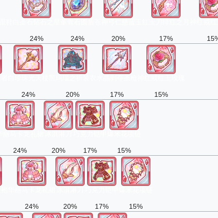
跟鞋
白圣石钻石之星
堇青石圆盾
苍神弓仁慈蓝玉
红玉刀绯红之月
神红戒红
24%
24%
20%
17%
15
服者
白珍珠光天杖
黑玛瑙之祈装衣
水晶剥夺圣枪
神红戒红玉玫瑰
24%
20%
17%
15%
华丽马卡龙礼裙
冰淇淋刀
巧克力铠甲
爆米花项链
24%
20%
17%
15%
长袍
华丽马卡龙礼裙
冰淇淋刀
巧克力铠甲
爆米花项链
24%
20%
17%
15%