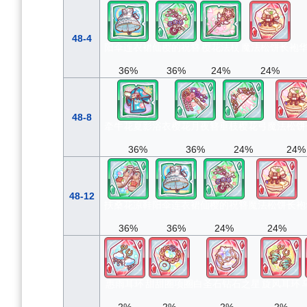
48-4
阳伞连衣裙
仙樱的祝簪
樱花法杖
魔法松饼长袍
36%
36%
24%
24%
48-8
牵牛花夏影浴衣
樱花月夜簪
垂枝樱花弓
魔法松饼
36%
36%
24%
24%
48-12
扶桑花凉鞋
阳伞连衣裙
仙樱的祝簪
魔法松饼长袍
36%
36%
24%
24%
惠雨耳环
甜甜圈项圈
白圣石钻石之星
旋风耳环
2%
2%
2%
2%