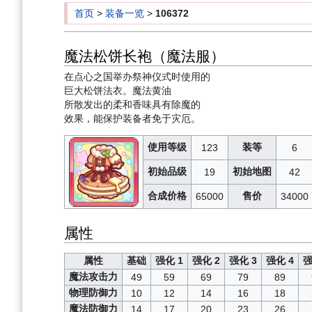
首页
>
装备一览
>
106372
魔法松饼长袍（魔法服）
在点心之国举办祭神仪式时使用的
巨大松饼法衣。魔法黄油
所散发出的柔和香味具有除魔的
效果，能保护装备者免于灾厄。
使用等级
装等
123
6
初始品级
初始地图
19
42
合成价格
售价
65000
34000
属性
属性
基础
强化 1
强化 2
强化 3
强化 4
强
魔法攻击力
49
59
69
79
89
物理防御力
10
12
14
16
18
魔法防御力
14
17
20
23
26