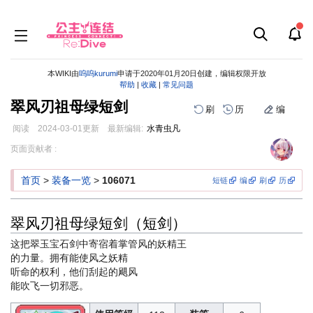
本WIKI由
呜呜kurumi
申请于2020年01月20日创建，编辑权限开放
帮助
|
收藏
|
常见问题
翠风刃祖母绿短剑
刷
历
编
阅读
2024-03-01
更新
最新编辑:
水青虫凡
跳
跳
页面贡献者 :
到
到
导
搜
首页
>
装备一览
>
106071
短链
编
刷
历
航
索
翠风刃祖母绿短剑（短剑）
这把翠玉宝石剑中寄宿着掌管风的妖精王
的力量。拥有能使风之妖精
听命的权利，他们刮起的飓风
能吹飞一切邪恶。