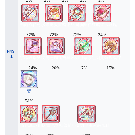
2%
2%
2%
2%
2%
白雨流转弓
水果挞贝雷帽
甜甜圈项圈
神红戒红玉玫瑰
72%
72%
72%
24%
H43-
1
黑珍珠暗狱杖
粉珊瑚礼裙
翠风刃祖母绿短剑
黄铜裂战斧
24%
20%
17%
15%
碧
54%
旋风耳环
电闪雷光之枪
薄荷巧克力冰淇淋高跟鞋