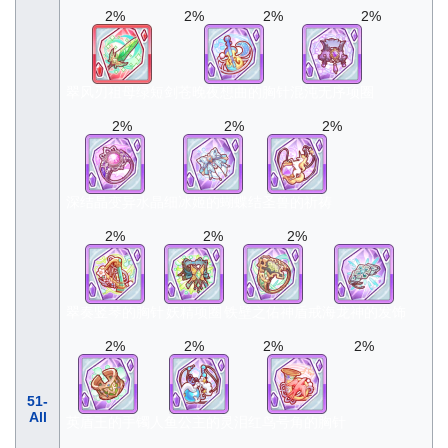
2%
2%
2%
2%
翠风刃祖母绿短剑
苍晚夜想曲的胸针
混沌无序项圈
2%
2%
2%
深结晶变异水晶
细冰姬的蝴蝶结
圣兽的祈祷
2%
2%
2%
翠奏竖琴的胸针
妖精项圈
铁壁之佑神盾戒
海龙神的发饰
2%
2%
2%
2%
51-
All
英盾王的手镯
人鱼公主的灵泪
红鸟号角的胸针