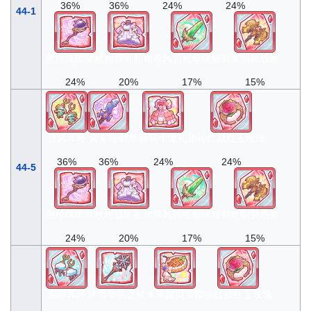
36%
36%
24%
24%
44-1
黑珍珠暗狱杖
粉珊瑚礼裙
翠风刃祖母绿短剑
黄铜裂战斧
24%
20%
17%
15%
旋风耳环
紫雾短剑
华丽马卡龙礼裙
神红戒红玉玫瑰
36%
36%
24%
24%
44-5
黑珍珠暗狱杖
粉珊瑚礼裙
翠风刃祖母绿短剑
黄铜裂战斧
24%
20%
17%
15%
惠雨耳环
冰雪华晶之杖
水果挞贝雷帽
神红戒红玉玫瑰