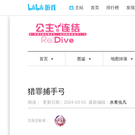
主站
首页
排行榜
发现
首页
图鉴
地图掉落
猎罪捕手弓
阅读：
更新日期：
2024-03-01
最新编辑：
水青虫凡
跳
跳
到
到
页面贡献者 :
导
搜
航
索