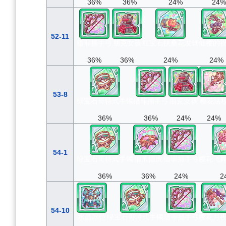
36%
36%
24%
24%
52-11
猎罪捕手弓
朋克女孩
红宝石扶桑花发饰
仙樱的
36%
36%
24%
24%
53-8
绿宝石哥特式手镯
猎罪捕手弓
朋克女孩
樱花法
36%
36%
24%
24%
54-1
绿宝石哥特式手镯
猫爪指虎
猎罪捕手弓
樱花飞
36%
36%
24%
2
54-10
水晶冰铠
绿宝石哥特式手镯
猎罪捕手弓
樱花月