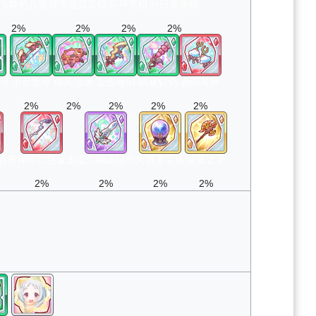
飞舞的八重簪
雪花贝雷帽
穿环黑帽
向日葵草帽
2%
2%
2%
2%
弓
小丑鱼弓
猫爪指虎
雷击短剑
防暴钉剑
惠雨耳环
2%
2%
2%
2%
2%
盾
苍神弓仁慈蓝玉
提尔纳诺短剑
大贤者宝珠
盖亚之矛
2%
2%
2%
2%
）