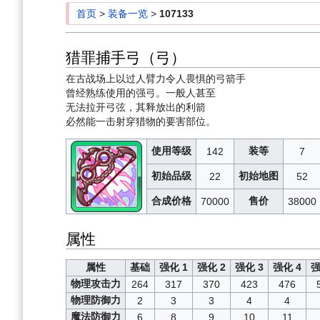
首页
>
装备一览
>
107133
猎罪捕手弓（弓）
在古战场上以过人臂力令人畏惧的弓箭手
曾经熟练使用的强弓。一般人甚至
无法拉开弓弦，其释放出的利箭
必然能一击射穿猎物的要害部位。
使用等级
装等
142
7
初始品级
初始地图
22
52
合成价格
售价
70000
38000
属性
属性
基础
强化 1
强化 2
强化 3
强化 4
强
物理攻击力
264
317
370
423
476
物理防御力
2
3
3
4
4
魔法防御力
6
8
9
10
11