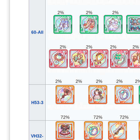
摇滚锁链手镯
蛋白石贝壳发饰
仙樱的祝簪
绿宝石
2%
2%
2%
60-All
霜雪护符高跟鞋
扶桑花凉鞋
白色极光礼服
水晶冰
2%
2%
2%
2%
甜甜圈项圈
旋风耳环
马卡龙坠饰
永恒绿戒
狱天
2%
2%
2%
2%
2
H53-3
绝对音杖亚科蒂亚
谱唱装神奇乐谱
雪华晶戒指
爆
72%
72%
72%
VH32-