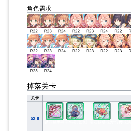
角色需求
R22
R23
R24
R22
R23
R24
R22
R
R22
R23
R24
R22
R23
R22
R23
R
R23
R24
掉落关卡
关卡
52-8
猎罪捕手弓
哥特蓝玫瑰
红宝石扶桑花发饰
樱花法