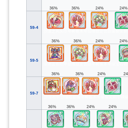
36%
36%
24%
24%
59-4
沙漠之风头巾
琴树奏木琴
仙撞鼓定音鼓
爆裂尖刺
36%
36%
24%
24%
59-5
绿洲蓝色铠甲
仙撞鼓定音鼓
琴树奏木琴
绿宝石哥
36%
36%
24%
2
59-7
沙漠布甲
沙漠暗影服
琴树奏木琴
爆裂尖刺手镯
36%
36%
24%
24%