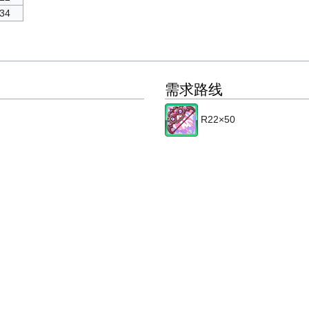
34
需求路线
R22×50