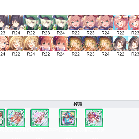
23
R24
R22
R23
R24
R22
R23
R24
R22
R2
24
R22
R24
R22
R24
R22
R23
R24
R22
R2
掉落
杖
扶桑花凉鞋
樱花花瓣短剑
牵牛花夏影浴衣
樱花月夜簪