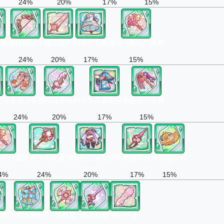
24%
20%
17%
15%
祝簪
垂枝樱花弓
樱花盛开
阳伞连衣裙
樱花飞舞的八重簪
24%
20%
17%
15%
杖
扶桑花凉鞋
樱花花瓣短剑
牵牛花夏影浴衣
樱花月夜簪
24%
20%
17%
15%
舞的八重簪
樱华舞杖
夏日轻便比基尼铠甲
散樱飒枪
向日葵草帽
4%
24%
20%
17%
15%
夜簪
沙滩泳圈铠甲
伐樱斧
宵刀影樱
樱花护手