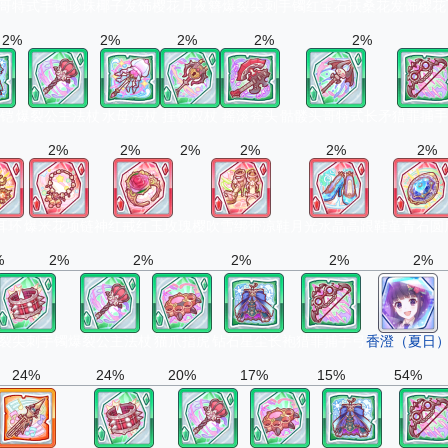
哥特式手镯
珍珠椰子发饰
樱花月夜簪
爆裂尖刺手镯
红宝石扶桑花发饰
樱花
2%
2%
2%
2%
2%
铠
爆裂公主法杖
水母法杖
挂锁权杖
摇滚斧头
骷髅头哥特式长矛
猎罪捕手
2%
2%
2%
2%
2%
2%
耳环
爆米花项链
神红戒红玉玫瑰
樱吹雪绑带凉鞋
月光水晶高跟鞋
堇青石圆
%
2%
2%
2%
2%
2%
裂尖刺手镯
爆裂公主法杖
猫爪指虎
钻石星尘长袍
猎罪捕手弓
香澄（夏日
24%
24%
20%
17%
15%
54%