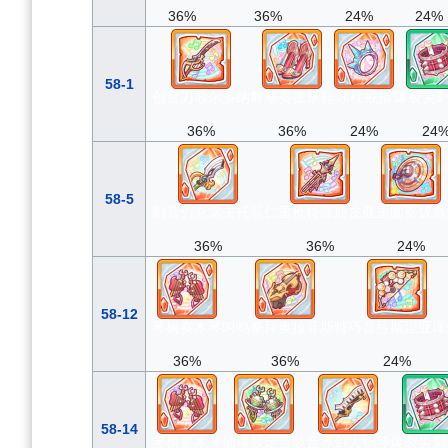
36%
36%
24%
24%
58-1
创音刀歌尔多纳
舞奉奏弦乐鞋
冰柱戒指
爆裂尖
36%
36%
24%
24
58-5
刻音刃克雷夫托翁
仁重枪特隆斯皮亚
重圆奏钹盾
36%
36%
24%
58-12
琴树奏木琴
叫鸣拳拜奥拉菲斯特
巧音弓斯涅亚库
36%
36%
24%
58-14
琴树奏木琴
仙撞鼓定音鼓
音界剑大钢琴
爆裂尖刺