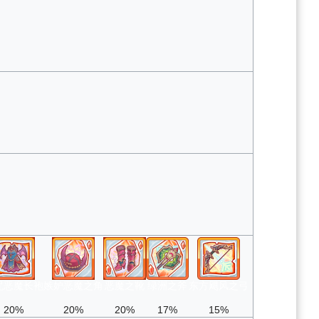
咒恶魔长袍
嫉妒恶魔之角
恶魔之靴
绿洲之斧
东方飓风之弓
20%
20%
20%
17%
15%