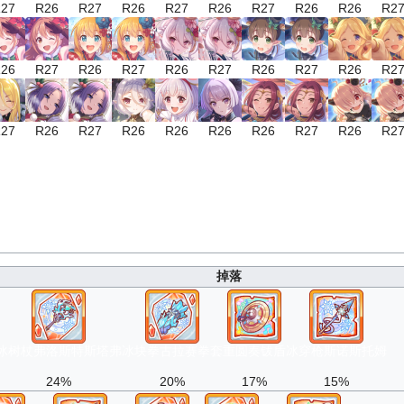
27
R26
R27
R26
R27
R26
R27
R26
R26
R2
26
R27
R26
R27
R26
R27
R26
R27
R26
R2
27
R26
R27
R26
R26
R26
R26
R27
R26
R2
掉落
冰树杖弗洛斯特斯塔弗
冰块拳古拉赛拳套
重圆奏钹盾
冰穿枪斯诺斯托姆
24%
20%
17%
15%