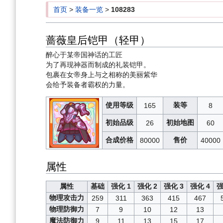
首页
>
装备一览
>
108283
蔷薇皇后铠甲（轻甲）
醉心于某帝国神话的工匠
为了再现神器而制成的礼装铠甲。
包裹在女帝身上与之相称的美丽紫华
会给予装备者霸权的力量。
使用等级
装等
165
8
初始品级
初始地图
26
60
合成价格
售价
80000
40000
属性
属性
基础
强化 1
强化 2
强化 3
强化 4
强
物理攻击力
259
311
363
415
467
物理防御力
7
9
10
12
13
魔法防御力
9
11
13
15
17