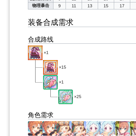
物理暴击
9
11
13
15
17
装备合成需求
合成路线
×1
×15
×1
×25
角色需求