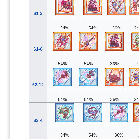
61-3
蔷薇粉碎者之斧
蔷薇皇后铠甲
蓝蔷薇护盾
琴树
54%
54%
36%
2
61-6
蔷薇花瓣拳套
蔷薇帝国之剑
蔷薇皇后铠甲
仙撞
54%
54%
36%
2
62-12
恶魔核心魔杖
恶魔的心之杖
嫉妒恶魔之角
古代
54%
54%
36%
2
63-4
恶魔细胞膜颈饰
恶魔之尾颈饰
恶魔核心魔杖
古
54%
54%
36%