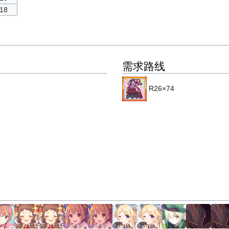
18
需求路线
R26×74