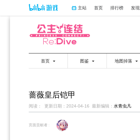
主站
首页
排行榜
发现
首页
图鉴
地图掉落
蔷薇皇后铠甲
阅读：
更新日期：
2024-04-16
最新编辑：
水青虫凡
跳
跳
到
到
页面贡献者 :
导
搜
航
索