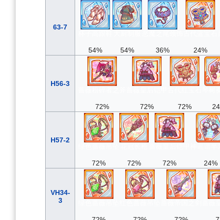
63-7
杯子高跟鞋
大厨制服
恶魔之尾颈饰
古代蓝宝石
54%
54%
36%
24%
H56-3
蔷薇粉碎者之斧
蔷薇皇后铠甲
古代红宝石
琴树
72%
72%
72%
2
H57-2
绿色蔷薇吊坠
花冠长枪
蔷薇皇后铠甲
神谣谱半
72%
72%
72%
24%
VH34-
3
绿色蔷薇吊坠
红色蔷薇吊坠
蔷薇帝国之剑
蔷薇
72%
72%
72%
7