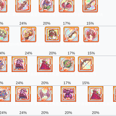
奏木琴
仁重枪特隆斯皮亚
沙漠暗影服
沙漠之风头巾
创音刀歌尔多纳
4%
24%
20%
17%
15%
鼓定音鼓
叫鸣拳拜奥拉菲斯特
沙漠布甲
音界剑大钢琴
琴树奏木琴
4%
24%
20%
17%
15%
蓝宝石
蔷薇皇后铠甲
蔷薇男爵夫人礼裙
绿洲之斧
东方飓风之弓
4%
24%
20%
17%
15%
代蓝宝石
蔷薇皇后铠甲
变种恶魔之角
恶魔之束缚铠甲
蔷薇男爵夫人礼裙
诅
24%
24%
20%
20%
20%