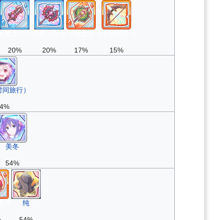
豪魔之爪刃
恶魔之毁灭
绿洲之斧
东方飓风之弓
20%
20%
17%
15%
时间旅行）
4%
美冬
54%
木琴
纯
%
54%