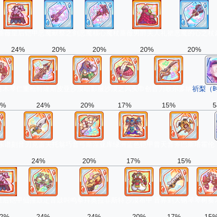
蔷薇皇后铠甲
恶魔献祭之剑
恶魔核心魔杖
蔷薇男爵夫人礼裙
恶魔的心之杖
24%
20%
20%
20%
20%
奏木琴
仁重枪特隆斯皮亚
沙漠暗影服
沙漠之风头巾
创音刀歌尔多纳
祈梨（
4%
24%
20%
17%
15%
5
乐谱
刻音刃克雷夫托翁
巧音弓斯涅亚库
绿洲蓝色铠甲
普天音斧巴斯塔霍伦
24%
20%
17%
15%
皇后铠甲
仙撞鼓定音鼓
叫鸣拳拜奥拉菲斯特
沙漠布甲
音界剑大钢琴
琴树奏
2%
24%
24%
20%
17%
15