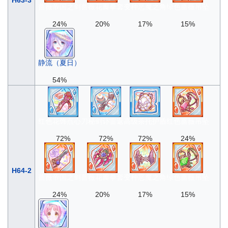
蔷薇帝国之剑
蔷薇花瓣拳套
变种恶魔之角
绿色蔷薇吊坠
24%
20%
17%
15%
静流（夏日）
54%
红色花饰点心刀
秘剑讣雷返
高级茶托护盾
红色蔷薇吊坠
72%
72%
72%
24%
H64-2
蔷薇帝国之剑
蔷薇花瓣拳套
变种恶魔之角
绿色蔷薇吊坠
24%
20%
17%
15%