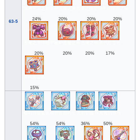
绿洲守卫之剑
变种恶魔之角
恶魔之痛楚铠甲
沙漠雨之杖
24%
20%
20%
20%
63-5
恶魔之束缚铠甲
嫉妒恶魔之角
恶魔之靴
古代红宝石
20%
20%
20%
17%
古代蓝宝石
15%
秘剑讣雷返
铁观音五百药缶
大厨制服
双角魔的颈饰
54%
54%
36%
50%