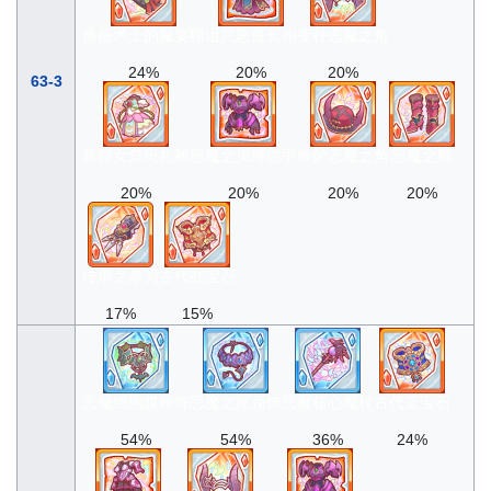
蔷薇术士的魔宴帽
诅咒恶魔长袍
变种恶魔之角
24%
20%
20%
63-3
蔷薇女祭司礼裙
恶魔之束缚铠甲
嫉妒恶魔之角
恶魔之靴
20%
20%
20%
20%
传承之拳刃
古代红宝石
17%
15%
恶魔细胞膜颈饰
恶魔之尾颈饰
恶魔核心魔杖
古代蓝宝石
54%
54%
36%
24%