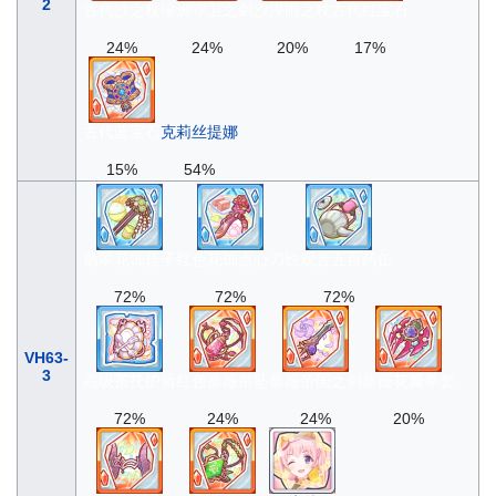
2
古代沙之杖
绿洲守卫之剑
沙漠雨之杖
古代红宝石
24%
24%
20%
17%
古代蓝宝石
克莉丝提娜
15%
54%
翡翠花饰筷子
红色花饰点心刀
铁观音五百药缶
72%
72%
72%
VH63-
3
高级茶托护盾
红色蔷薇吊坠
蔷薇帝国之剑
蔷薇花瓣拳套
72%
24%
24%
20%