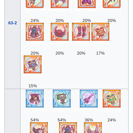
绿洲守卫之剑
变种恶魔之角
恶魔之束缚铠甲
沙漠雨之杖
24%
20%
20%
20%
63-2
诅咒恶魔长袍
嫉妒恶魔之角
恶魔之靴
古代红宝石
20%
20%
20%
17%
古代蓝宝石
15%
双角魔的颈饰
恶魔细胞膜颈饰
恶魔献祭之剑
古代绿宝石
54%
54%
36%
24%