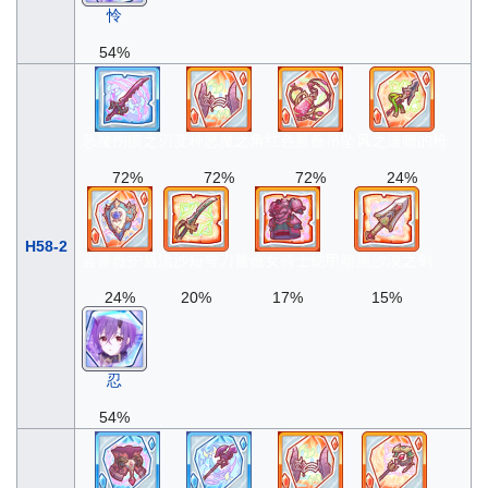
怜
54%
恶魔伤痕之刃
变种恶魔之角
红色蔷薇吊坠
风之遗赠的枪
72%
72%
72%
24%
H58-2
蓝蔷薇护盾
流沙短弯刀
蔷薇女骑士铠甲
暗黑沙漠之剑
24%
20%
17%
15%
忍
54%