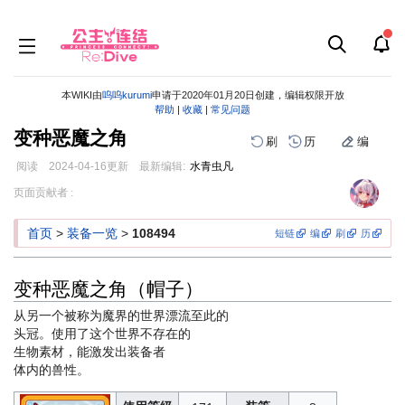
本WIKI由
呜呜kurumi
申请于2020年01月20日创建，编辑权限开放
帮助
|
收藏
|
常见问题
变种恶魔之角
刷
历
编
阅读
2024-04-16
更新
最新编辑:
水青虫凡
跳
跳
页面贡献者 :
到
到
导
搜
首页
>
装备一览
>
108494
短链
编
刷
历
航
索
变种恶魔之角（帽子）
从另一个被称为魔界的世界漂流至此的
头冠。使用了这个世界不存在的
生物素材，能激发出装备者
体内的兽性。