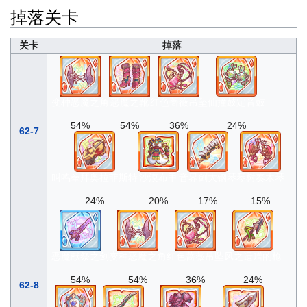
掉落关卡
关卡
掉落
变种恶魔之角
恶魔之靴
红色蔷薇吊坠
仙撞鼓定音鼓
54%
54%
36%
24%
62-7
叫鸣拳拜奥拉菲斯特
沙漠布甲
音界剑大钢琴
琴树奏木琴
24%
20%
17%
15%
恶魔献祭之剑
变种恶魔之角
红色蔷薇吊坠
风之遗赠的枪
54%
54%
36%
24%
62-8