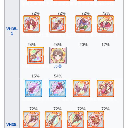
恶魔之束缚铠甲
变种恶魔之角
绿色蔷薇吊坠
花冠长枪
72%
72%
72%
72%
VH35-
1
琴树奏木琴
仁重枪特隆斯皮亚
沙漠暗影服
沙漠之风头巾
24%
24%
20%
17%
创音刀歌尔多纳
步美
15%
54%
恶魔献祭之剑
恶魔核心魔杖
变种恶魔之角
红色蔷薇吊坠
72%
72%
72%
72%
VH35-