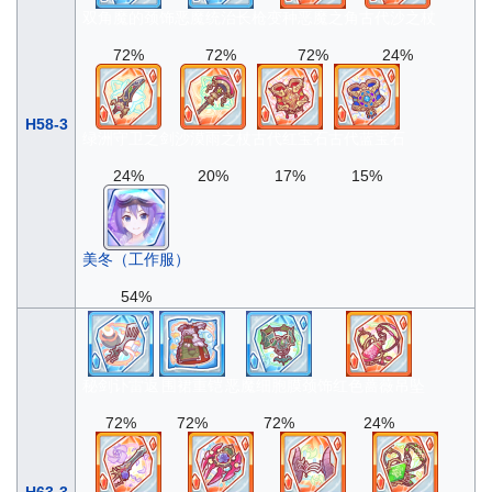
双角魔的颈饰
恶魔统治长枪
变种恶魔之角
古代沙之杖
72%
72%
72%
24%
H58-3
绿洲守卫之剑
沙漠雨之杖
古代红宝石
古代蓝宝石
24%
20%
17%
15%
美冬（工作服）
54%
秘剑讣雷返
围裙重铠
恶魔细胞膜颈饰
红色蔷薇吊坠
72%
72%
72%
24%
H63-3