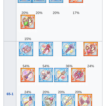
围裙重铠
围裙轻铠
高级茶托护盾
变种恶魔之角
20%
20%
20%
17%
绿色蔷薇吊坠
15%
吃水线跑鞋
红色花饰点心刀
蓝宝石叉子发夹
红色蔷薇吊坠
54%
54%
36%
24%
蔷薇帝国之剑
秘剑讣雷返
甜品匙
蔷薇花瓣拳套
24%
20%
20%
20%
65-1