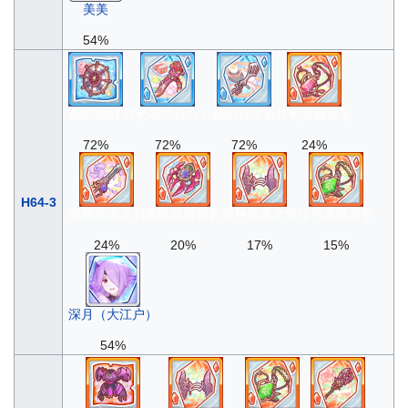
美美
54%
船舵盾牌
红色花饰点心刀
秘剑讣雷返
红色蔷薇吊坠
72%
72%
72%
24%
H64-3
蔷薇帝国之剑
蔷薇花瓣拳套
变种恶魔之角
绿色蔷薇吊坠
24%
20%
17%
15%
深月（大江户）
54%