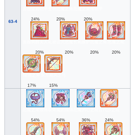
蔷薇皇后铠甲
变种恶魔之角
恶魔之束缚铠甲
24%
20%
20%
63-4
蔷薇男爵夫人礼裙
诅咒恶魔长袍
嫉妒恶魔之角
恶魔之靴
20%
20%
20%
20%
绿洲之斧
东方飓风之弓
17%
15%
恶魔之尾颈饰
双角魔的颈饰
恶魔的心之杖
古代沙之杖
54%
54%
36%
24%