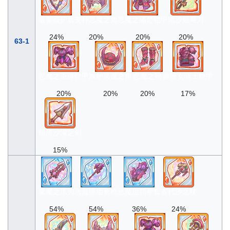
蓝蔷薇护盾
变种恶魔之角
恶魔之痛楚铠甲
流沙短弯刀
24%
20%
20%
20%
63-1
恶魔之束缚铠甲
嫉妒恶魔之角
恶魔之靴
蔷薇女骑士铠甲
20%
20%
20%
17%
暗黑沙漠之剑
15%
豪魔之爪刃
恶魔统治长枪
恶魔惩罚拳套
古代沙之杖
54%
54%
36%
24%