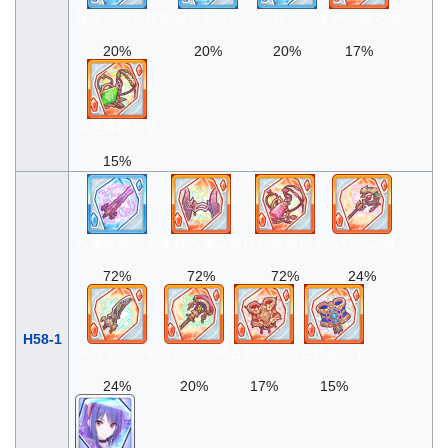
魔法汤勺之杖
铁观音五百药缶
短刃
变种恶魔之角
20%
20%
20%
17%
绿色蔷薇吊坠
15%
恶魔献祭之剑
变种恶魔之角
红色蔷薇吊坠
古代沙之杖
72%
72%
72%
24%
H58-1
绿洲守卫之剑
沙漠雨之杖
古代红宝石
古代蓝宝石
24%
20%
17%
15%