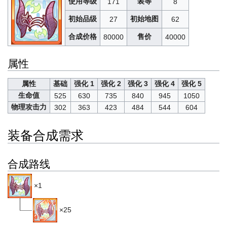
使用等级
装等
171
8
初始品级
初始地图
27
62
合成价格
售价
80000
40000
属性
属性
基础
强化 1
强化 2
强化 3
强化 4
强化 5
生命值
525
630
735
840
945
1050
物理攻击力
302
363
423
484
544
604
装备合成需求
合成路线
×1
×25