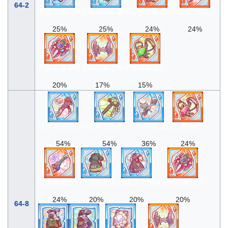
64-2
恶魔之尾颈饰
恶魔细胞膜颈饰
红色蔷薇吊坠
蔷薇帝国之剑
25%
25%
24%
24%
蔷薇花瓣拳套
变种恶魔之角
绿色蔷薇吊坠
20%
17%
15%
红色花饰点心刀
翡翠花饰筷子
秘剑讣雷返
红色蔷薇吊坠
54%
54%
36%
24%
蔷薇帝国之剑
大厨制服
职业服务生围裙
蔷薇花瓣拳套
24%
20%
20%
20%
64-8