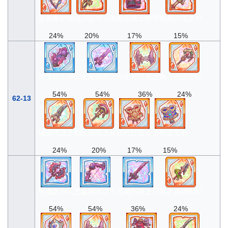
蓝蔷薇护盾
流沙短弯刀
蔷薇女骑士铠甲
暗黑沙漠之剑
24%
20%
17%
15%
恶魔惩罚拳套
恶魔献祭之剑
变种恶魔之角
古代沙之杖
54%
54%
36%
24%
62-13
绿洲守卫之剑
沙漠雨之杖
古代红宝石
古代蓝宝石
24%
20%
17%
15%
恶魔之毁灭
恶魔面具之弓
恶魔伤痕之刃
风之遗赠的枪
54%
54%
36%
24%