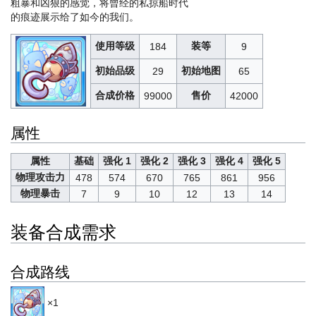
粗暴和凶狠的感觉，将曾经的私掠船时代
的痕迹展示给了如今的我们。
使用等级
装等
184
9
初始品级
初始地图
29
65
合成价格
售价
99000
42000
属性
属性
基础
强化 1
强化 2
强化 3
强化 4
强化 5
物理攻击力
478
574
670
765
861
956
物理暴击
7
9
10
12
13
14
装备合成需求
合成路线
×1