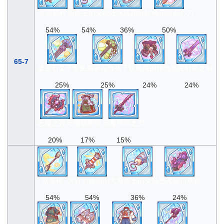
异形桅杆
海盗王的义肢
吃水线跑鞋
红色花饰点心刀
54%
54%
36%
50%
65-7
蓝宝石叉子发夹
翡翠花饰筷子
双角魔的颈饰
恶魔献祭之剑
25%
25%
24%
24%
恶魔之毁灭
围裙重铠
恶魔伤痕之刃
20%
17%
15%
双桨枪
大灯刃亚历山大
海盗王的义肢
恶魔惩罚拳套
54%
54%
36%
24%