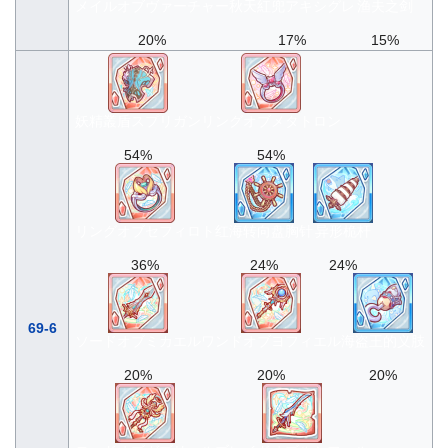
メイルオブヴァーチャー
秋天紅兜アキシグレ
渔夫之剑
20%
17%
15%
妖精叢盾スプリガン
リングオブメタトロン
54%
54%
リングオブセフィロト
红海转向盘胸针
异形桅杆
36%
24%
24%
69-6
ソードオブミカエル
ワンドオブヨフィエル
海盗王的义肢
20%
20%
20%