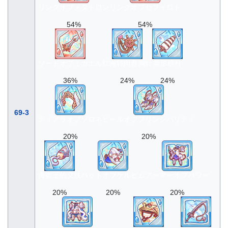
リングオブメタトロン
リングオブセフィロト
54%
54%
ソードオブミカエル
红海转向盘胸针
异形桅杆
36%
24%
24%
69-3
ティアラオブソロネ
ヒールオブプリンシパリティ
20%
20%
海盗王的义肢
ハットオブケルビム
アーマーオブパワー
20%
20%
20%