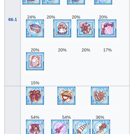
大厨制服
吃水线跑鞋
海洋领航员制服
恶魔统治长枪
24%
20%
20%
20%
66-1
地平线观测员
航海员重装制服
船舵盾牌
恶魔面具之弓
20%
20%
20%
17%
高级茶托护盾
15%
秋風裂装・紅
秋天紅兜アキシグレ
红海转向盘胸针
54%
54%
36%