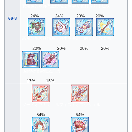
双角魔的颈饰
恶魔献祭之剑
异形桅杆
掌舵手法杖
24%
24%
20%
20%
66-8
恶魔细胞膜颈饰
海鸟救生圈
海盗王的义肢
双桨枪
20%
20%
20%
20%
围裙轻铠
豪魔之爪刃
17%
15%
ソードオブミカエル
フィストオブウリエル
54%
54%