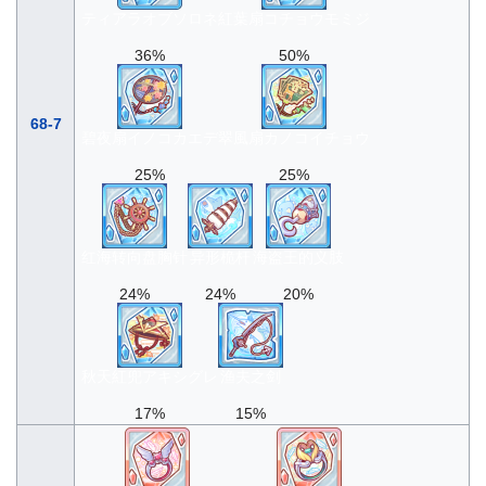
ティアラオブソロネ
紅葉扇コチョウモミジ
36%
50%
68-7
碧夜扇イノコカエデ
翠風扇カノコイチョウ
25%
25%
红海转向盘胸针
异形桅杆
海盗王的义肢
24%
24%
20%
秋天紅兜アキシグレ
渔夫之剑
17%
15%