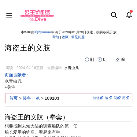
本WIKI由
呜呜kurumi
申请于2020年01月20日创建，编辑权限开放
帮助
|
收藏
|
常见问题
海盗王的义肢
刷
历
编
阅读
2024-04-16
更新
最新编辑:
水青虫凡
跳
跳
页面贡献者 :
到
到
水青虫凡
导
搜
+关注
航
索
首页
>
装备一览
>
109103
短链
编
刷
历
海盗王的义肢（拳套）
想要找到未知大陆的调查船队的第一任
船长爱用的钩爪。看起来有种