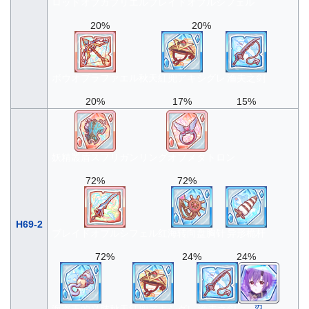
ロッドオブガブリエル
ブレイドオブルシフェル
20%
20%
ボウオブラファエル
秋天紅兜アキシグレ
渔夫之剑
20%
17%
15%
妖精叢盾スプリガン
リングオブメタトロン
72%
72%
H69-2
ブレイドオブルシフェル
红海转向盘胸针
异形桅杆
72%
24%
24%
海盗王的义肢
秋天紅兜アキシグレ
渔夫之剑
忍