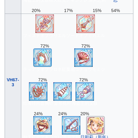
20%
17%
15%
54%
フィストオブウリエル
ソードオブミカエル
72%
72%
ティアラオブソロネ
紅葉扇コチョウモミジ
VH67-
72%
72%
3
红海转向盘胸针
异形桅杆
海盗王的义肢
24%
24%
20%
秋天紅兜アキシグレ
渔夫之剑
日和莉（新年）