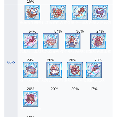
15%
苍海救生圈胸针
红海转向盘胸针
掌舵手法杖
恶魔之尾颈饰
54%
54%
36%
24%
恶魔核心魔杖
吃水线跑鞋
海洋领航员制服
职业服务生围裙
24%
20%
20%
20%
66-5
地平线观测员
航海员重装制服
船舵盾牌
恶魔的心之杖
20%
20%
20%
17%
双角魔的颈饰