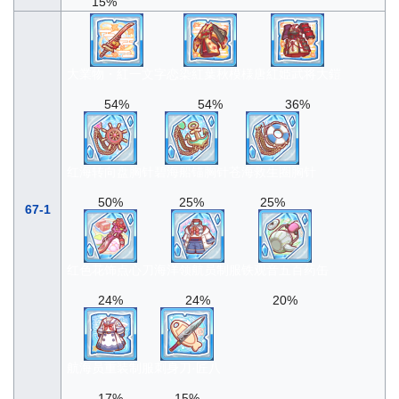
15%
大業物・紅一文字
恋染紅葉秋模様
唐紅姫武将大鎧
54%
54%
36%
红海转向盘胸针
碧海船锚胸针
苍海救生圈胸针
50%
25%
25%
67-1
红色花饰点心刀
海洋领航员制服
铁观音五百药缶
24%
24%
20%
航海员重装制服
刺身刀·匠八
17%
15%