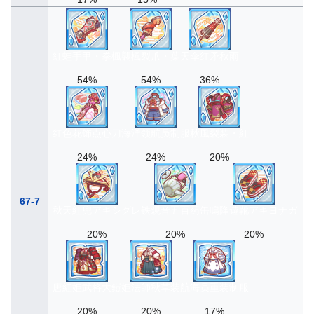
紅蛙手甲・拳楓
襲楓裂爪・葉
天伞红矛秋雨
54%
54%
36%
红色花饰点心刀
海洋领航员制服
秋風裂装・紅
24%
24%
20%
67-7
秋天紅兜アキシグレ
铁观音五百药缶
鳴降遊靴アキヨナガ
20%
20%
20%
唐紅姫武将大鎧
姫法師秋草装
航海员重装制服
20%
20%
17%