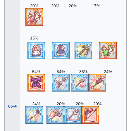
20%
20%
20%
17%
红色蔷薇吊坠
15%
航海员重装制服
轻便水手服
翡翠花饰筷子
绿色蔷薇吊坠
54%
54%
36%
24%
恶魔之束缚铠甲
秘剑讣雷返
甜品匙
花冠长枪
24%
20%
20%
20%
65-4
魔法汤勺之杖
肉槌斧
餐叉枪
恶魔之弓