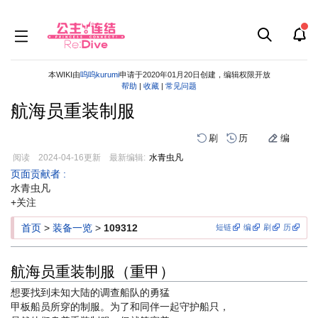
本WIKI由
呜呜kurumi
申请于2020年01月20日创建，编辑权限开放
帮助
|
收藏
|
常见问题
航海员重装制服
刷
历
编
阅读
2024-04-16
更新
最新编辑:
水青虫凡
跳
跳
页面贡献者 :
到
到
水青虫凡
导
搜
+关注
航
索
首页
>
装备一览
>
109312
短链
编
刷
历
航海员重装制服（重甲）
想要找到未知大陆的调查船队的勇猛
甲板船员所穿的制服。为了和同伴一起守护船只，