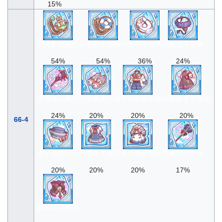
15%
碧海船锚胸针
苍海救生圈胸针
海鸟救生圈
恶魔之尾颈饰
54%
54%
36%
24%
恶魔核心魔杖
吃水线跑鞋
海洋领航员制服
职业服务生围裙
24%
20%
20%
20%
66-4
地平线观测员
轻便水手服
航海员重装制服
恶魔的心之杖
20%
20%
20%
17%
双角魔的颈饰