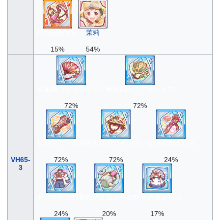
红色蔷薇吊坠
茉莉
15%
54%
紅葉扇コチョウモミジ
翠風扇カノコイチョウ
72%
72%
紅蛙手甲・拳楓
秋天紅兜アキシグレ
红色花饰点心刀
VH65-
72%
72%
24%
3
海洋领航员制服
铁观音五百药缶
航海员重装制服
24%
20%
17%