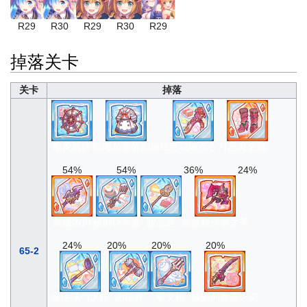
R29
R30
R29
R30
R29
掉落关卡
关卡
掉落
船舵盾牌
航海员重装制服
红色花饰点心刀
恶魔之靴
54%
54%
36%
24%
蔷薇凶刃
秘剑讣雷返
甜品匙
蔷薇粉碎者之斧
24%
20%
20%
20%
65-2
魔法汤勺之杖
肉槌斧
餐叉枪
残酷的蔷薇之刃