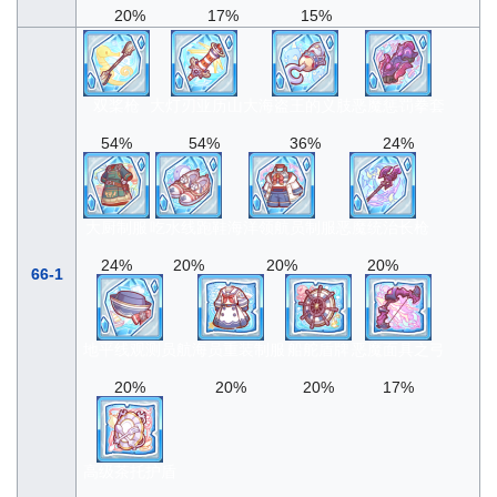
20%
17%
15%
双桨枪
大灯刃亚历山大
海盗王的义肢
恶魔惩罚拳套
54%
54%
36%
24%
大厨制服
吃水线跑鞋
海洋领航员制服
恶魔统治长枪
24%
20%
20%
20%
66-1
地平线观测员
航海员重装制服
船舵盾牌
恶魔面具之弓
20%
20%
20%
17%
高级茶托护盾