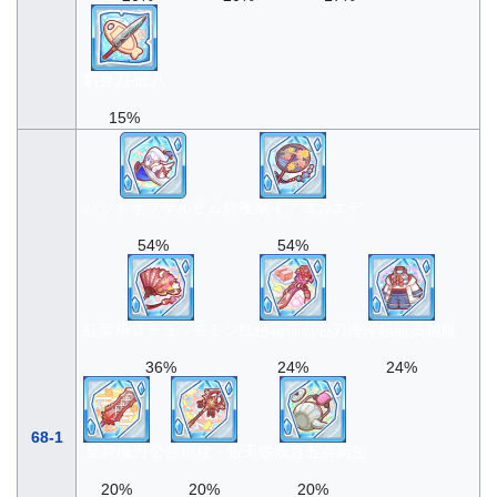
刺身刀·匠八
15%
ハットオブケルビム
碧夜扇イノコカエデ
54%
54%
紅葉扇コチョウモミジ
红色花饰点心刀
海洋领航员制服
36%
24%
24%
68-1
皇蓉楓刃
公孫樹杖・銀天
铁观音五百药缶
20%
20%
20%