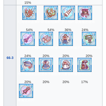
15%
红海转向盘胸针
碧海船锚胸针
异形桅杆
双角魔的颈饰
54%
54%
36%
24%
恶魔献祭之剑
吃水线跑鞋
海洋领航员制服
恶魔细胞膜颈饰
24%
20%
20%
20%
66-3
地平线观测员
轻便水手服
航海员重装制服
围裙轻铠
20%
20%
20%
17%
豪魔之爪刃