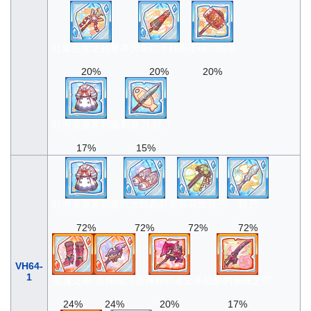
紅葉巫女之枝垂串
天伞红矛秋雨
击槌钓瓶落
20%
20%
20%
航海员重装制服
刺身刀·匠八
17%
15%
航海员重装制服
吃水线跑鞋
翡翠花饰筷子
短刃
72%
72%
72%
72%
VH64-
1
恶魔之靴
蔷薇凶刃
蔷薇粉碎者之斧
残酷的蔷薇之刃
24%
24%
20%
17%