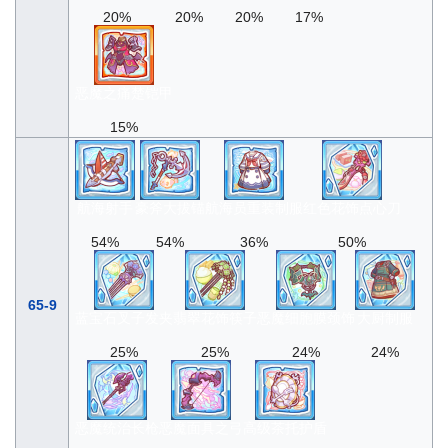
20%
20%
20%
17%
恶魔之痛楚铠甲
15%
航海射手
豪斧大拔锚
航海员重装制服
红色花饰点心刀
54%
54%
36%
50%
65-9
蓝宝石叉子发夹
翡翠花饰筷子
恶魔细胞膜颈饰
大厨制服
25%
25%
24%
24%
恶魔统治长枪
恶魔面具之弓
高级茶托护盾