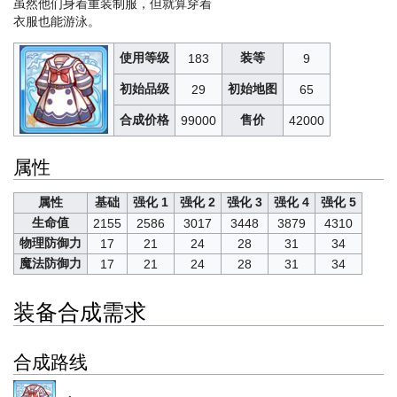
虽然他们身着重装制服，但就算穿着
衣服也能游泳。
使用等级
装等
183
9
初始品级
初始地图
29
65
合成价格
售价
99000
42000
属性
属性
基础
强化 1
强化 2
强化 3
强化 4
强化 5
生命值
2155
2586
3017
3448
3879
4310
物理防御力
17
21
24
28
31
34
魔法防御力
17
21
24
28
31
34
装备合成需求
合成路线