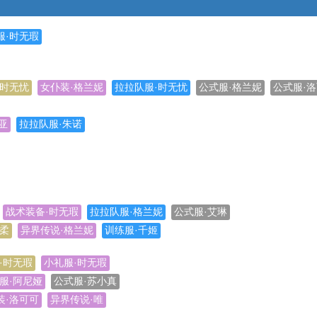
服·时无瑕
·时无忧
女仆装·格兰妮
拉拉队服·时无忧
公式服·格兰妮
公式服·
亚
拉拉队服·朱诺
战术装备·时无瑕
拉拉队服·格兰妮
公式服·艾琳
诗柔
异界传说·格兰妮
训练服·千姬
·时无瑕
小礼服·时无瑕
服·阿尼娅
公式服·苏小真
装·洛可可
异界传说·唯