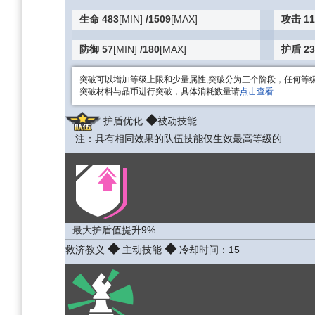
生命 483
[MIN]
/1509
[MAX]
攻击 11
防御 57
[MIN]
/180
[MAX]
护盾 23
突破可以增加等级上限和少量属性,突破分为三个阶段，任何等
突破材料与晶币进行突破，具体消耗数量请
点击查看
◆
护盾优化
被动技能
注：具有相同效果的队伍技能仅生效最高等级的
最大护盾值提升9%
◆
◆
救济教义
主动技能
冷却时间：15