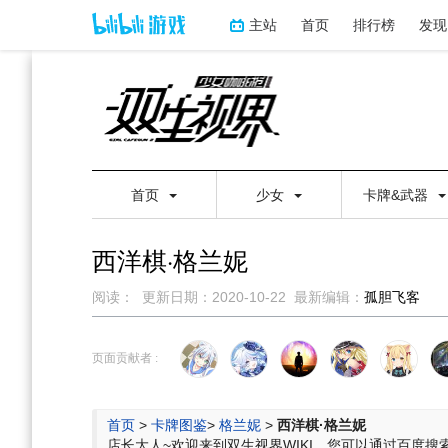
主站
首页
排行榜
发现
首页
少女
卡牌&武器
西洋棋·格兰妮
阅读：
更新日期：
2020-10-22
最新编辑：
孤胆飞客
跳
跳
到
到
页面贡献者 :
导
搜
航
索
首页
>
卡牌图鉴
>
格兰妮
>
西洋棋·格兰妮
店长大人~欢迎来到双生视界WIKI，您可以通过百度搜索“双