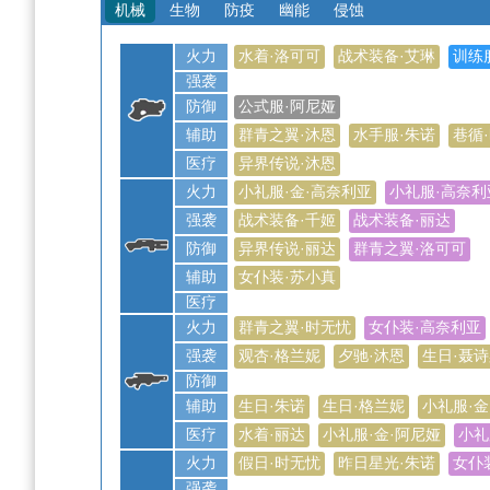
机械
生物
防疫
幽能
侵蚀
火力
水着·洛可可
战术装备·艾琳
训练
强袭
防御
公式服·阿尼娅
辅助
群青之翼·沐恩
水手服·朱诺
巷循
医疗
异界传说·沐恩
火力
小礼服·金·高奈利亚
小礼服·高奈利
强袭
战术装备·千姬
战术装备·丽达
防御
异界传说·丽达
群青之翼·洛可可
辅助
女仆装·苏小真
医疗
火力
群青之翼·时无忧
女仆装·高奈利亚
强袭
观杏·格兰妮
夕驰·沐恩
生日·聂
防御
辅助
生日·朱诺
生日·格兰妮
小礼服·金
医疗
水着·丽达
小礼服·金·阿尼娅
小礼
火力
假日·时无忧
昨日星光·朱诺
女仆
强袭