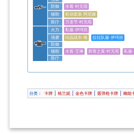
防御
水着·时无瑕
辅助
机动套装·阿尼娅
医疗
万圣节·时无瑕
火力
私服·伊珂丝
强袭
结晶战衣·唯
拉拉队服·伊珂丝
防御
辅助
水着·艾琳
群青之翼·时无瑕
私服
医疗
分类
：
卡牌
格兰妮
金色卡牌
霰弹枪卡牌
幽能