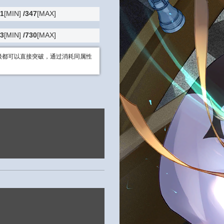
1
[MIN]
/347
[MAX]
3
[MIN]
/730
[MAX]
级都可以直接突破，通过消耗同属性