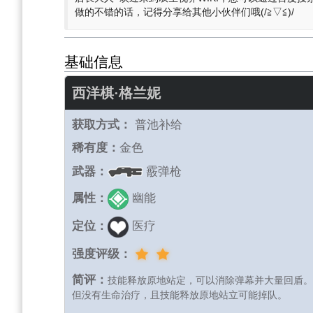
做的不错的话，记得分享给其他小伙伴们哦(/≧▽≦)/
基础信息
西洋棋·格兰妮
获取方式：
普池补给
稀有度：
金色
武器：
霰弹枪
属性：
幽能
定位：
医疗
强度评级：
简评：
技能释放原地站定，可以消除弹幕并大量回盾。
但没有生命治疗，且技能释放原地站立可能掉队。