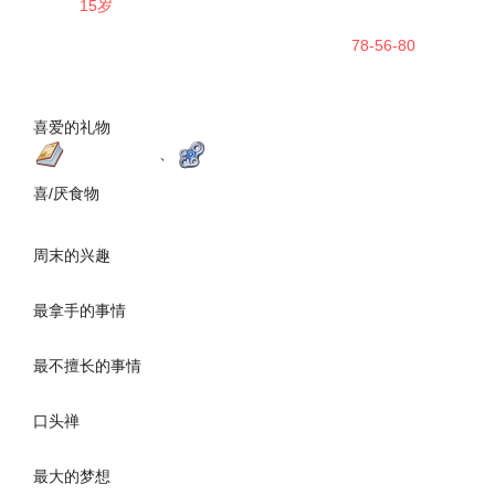
年龄：
15岁
身高：
157cm
生日：
12月28日
体重：
44kg
星座：
摩羯座
三围：
78-56-80
昵称：
奈乐、佣兵、蓝
国籍：
德国
毛
简介：
喜爱的礼物
特种炮兵手册
、
违禁枪械零件
喜/厌食物
喜爱的食物：
没有特别喜欢的
厌恶的食物：
没有特别讨厌的
周末的兴趣
枪械的维护、自我锻炼
最拿手的事情
战斗
最不擅长的事情
钓鱼
口头禅
记得储备饮用水
最大的梦想