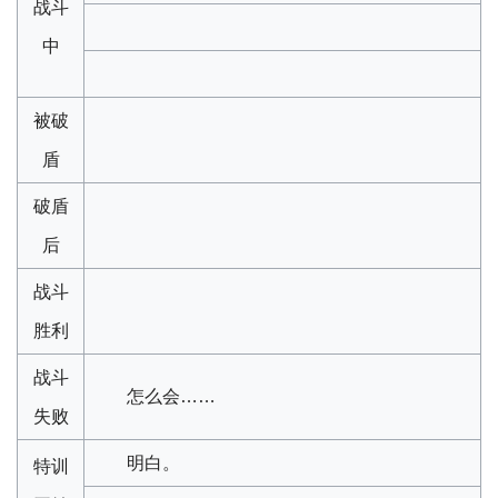
战斗
中
被破
盾
破盾
后
战斗
胜利
战斗
怎么会……
失败
明白。
特训