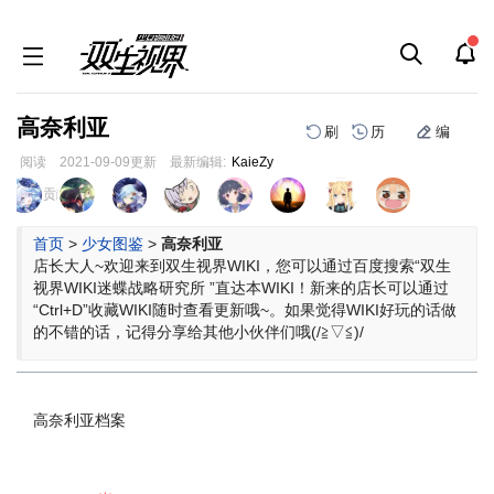
高奈利亚
刷
历
编
阅读
2021-09-09
更新
最新编辑:
KaieZy
跳
跳
页面贡献者 :
到
到
导
搜
首页
>
少女图鉴
>
高奈利亚
航
索
店长大人~欢迎来到双生视界WIKI，您可以通过百度搜索“双生
视界WIKI迷蝶战略研究所 ”直达本WIKI！新来的店长可以通过
“Ctrl+D”收藏WIKI随时查看更新哦~。如果觉得WIKI好玩的话做
的不错的话，记得分享给其他小伙伴们哦(/≧▽≦)/
高奈利亚档案
外文名：
コーネリア(日)、Cornelia(英)
CV：
茅原实里
身份：
战场处理者08小队特等兵，爆破
手。