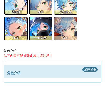
西洋棋
生日
小礼服·金
冬装
一日警署
赏月
角色介绍
以下内容可能导致剧透，请注意！
展开/折叠
角色介绍