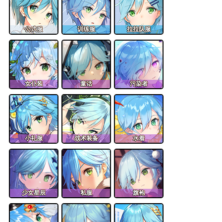
公式服
训练服
拉拉队服
女仆装
童话
污染者
小礼服
战术装备
水着
少女星辰
私服
旗袍