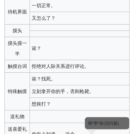
一切正常。
待机界面
又怎么了？
摸头
摸头摸一
诶？
半
触摸台词
拒绝对人际关系进行评论。
诶？找死。
特殊触摸
立刻拿开你的手，否则枪毙。
想挨打？
送礼物
萌*带*奈(没问题)
送喜爱礼