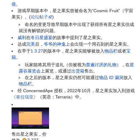
值
。
游戏早期版本中，星之果实曾被命名为“Cosmic Fruit”（宇宙
果实）。(
论坛帖子
)
命名的变更导致早期版本中出现了获得所有星之果实但成
就没有解锁的问题。
威利
在
冬日星盛宴
的故事中提到了星之果实。
达成
完美
后，
爷爷的神龛
上会出现一个用石刻的星之果实。
在早于
1.3.27
的版本中，星之果实能够被放入
物品栏
或者
宝
箱
。
玩家能将其用于送礼（但被视为
普遍讨厌的礼物
），在
星
露谷展览会
上展览，或通过
出货箱
售出。
在之后的版本，星之果实仍然可能通过
物品 ID 漏洞
放入
物品栏
。
经 ConcernedApe 授权，2022年10月，星之果实加入到游戏
《泰拉瑞亚》
（英语：Terraria）中。
售出星之果实，价