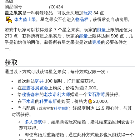
高级
物品编号
(O)434
星之果实
是一种特殊物品，可以永久增加
玩家
34 点
体力值上限
。星之果实不会进入
物品栏
，获得后会自动食用。
游戏中玩家可以获得最多 7 个星之果实。玩家的
能量
上限初始值为
270 点，获得所有星之果实后，玩家的
能量
上限将达到 508 点，几
乎是初始值的两倍。获得所有星之果实是达成
完美
的必要条件之
一。
获取
通过以下方式可以获得星之果实，每种方式仅限一次：
首次到达
矿井
100 层时，打开宝箱获得。
在
星露谷展览会
上购买，价格为
2,000
。
给
秘密森林
的
老坎诺利大师
赠送一个
宝石甜莓
后获得。
在
下水道
的
科罗布斯
处购买，价格为
20,000
。
当与配偶
好感度到达 12.5 颗心时，与其
（或者室友
科罗布斯
）
对话获得。
多人游戏
中，如果两名玩家结婚，婚礼结束后回到农舍中
即可获得。
即使离婚后重新结婚，通过此种方式最多也只能获得一个