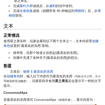
星之果实。
完成
垂钓大师
成就后，从
威利
的信中收到。
完成
全套收集
成就（捐赠所有 95 种物品到
博物馆
）后，从
博
物馆
获得。
文本
正常情况
食用星之果实时，玩家会看到以下两个文本之一，文本内容受
创建
角色
设置的“最喜欢的东西”影响。
很奇怪，但那个味道让你想起[最喜欢的东西]。
你脑中充满了各种关于[最喜欢的东西]的想法。
彩蛋
主条目：
秘密 § 最喜欢的东西
在
创建角色
时，输入以下内容作为最喜欢的东西
（均区分大小写，大小
，玩家获得并食用
星之果实
后会显示不一样的文字
写错误则无法触发）
提示。
ConcernedApe
若最喜欢的东西填写 ConcernedApe
，显示内容为：
（游戏作者）