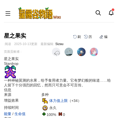
星之果实
刷
历
编
阅读
2025-10-13
更新
最新编辑:
Sizau
跳
跳
页面贡献者 :
到
到
星之果实
导
搜
Stardrop
航
索
一种神秘莫测的水果，给予食用者力量。它有梦幻般的味道……给
人留下十分强烈的回忆，然而只可意会不可言传。
信息
来源
多种
增益效果
体力值上限
（+34）
持续时间
永久
能量
/
生命值
100%
0