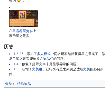
格为
7,777
在
星露谷展览会
上
展示星之果实
历史
1.3.27
：添加了
多人模式
中两名玩家结婚获得星之果实了。修
复了星之果实能被放入
物品栏
的问题。
1.4
：修复了提示文本末尾显示异常的问题。
1.5
：新增了
完美度
。获得所有星之果实是达成
完美
的必要条
件。
分类
：
特殊物品