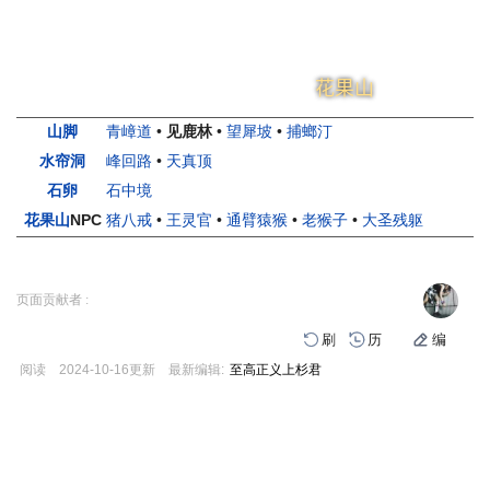
如意画轴
黑风山
黄风岭
小西天
盘丝岭
火焰山
花果山
山脚
青嶂道
•
见鹿林
•
望犀坡
•
捕螂汀
水帘洞
峰回路
•
天真顶
石卵
石中境
花果山
NPC
猪八戒
•
王灵官
•
通臂猿猴
•
老猴子
•
大圣残躯
页面贡献者 :
刷
历
编
阅读
2024-10-16
更新
最新编辑:
至高正义上杉君