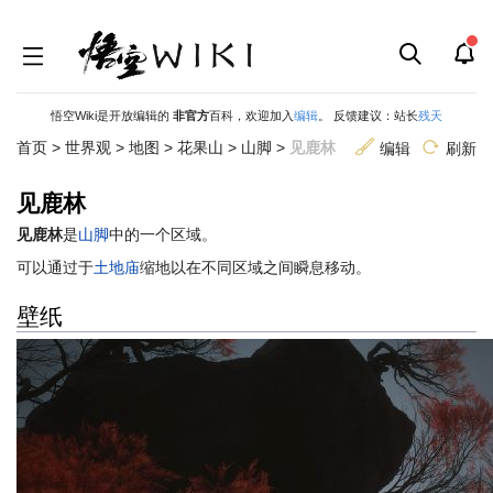
悟空Wiki是开放编辑的
非官方
百科，欢迎加入
编辑
。 反馈建议：站长
残天
首页
>
世界观
>
地图
>
花果山
>
山脚
>
见鹿林
编辑
刷新
见鹿林
跳
跳
见鹿林
是
山脚
中的一个区域。
到
到
可以通过于
土地庙
缩地以在不同区域之间瞬息移动。
导
搜
航
索
壁纸