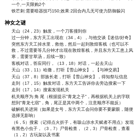
一个,一天限购2个
铁芒刺:需要暗器技巧150;效果:2回合内几无可使力防御躲闪
神女之谜
天山（24，23）触发，一个刀客撞到你
过一分钟，东方天工出现在（34，4），与他交谈【迷信/好奇】
突然东方天工掉水里，救他，然后一起到敦煌客栈（也可以不
救，不过需要等几分钟才出现在敦煌客栈，并且东方天工患上风
寒，需要甘草汤，后续一致）
客栈对话，答应同行，（13，18）对话，一起去天山
天山（33，11）哈撒，打听【雪山神女】，【与神交易】
天山（37，8）部族长老，打听【雪山神女】，得知祭坛信息
走到（17，15）触发对话，东方天工告诉你去旁边搜索一下
走到（17，14）搜索发现机关
机关顺序为:角 尾（根据提示"青龙之子"，再根据机关上的字联
想到"青龙七宿"，角，尾正是其中两个，注意顺序不能反）
破解机关进洞（如果是女号，东方天工会问你要不要蒙眼，随便
选择无影响）
（6，5）搜索（记得点火折子，有跋山涉水天赋者不用点）发现
有黑色小虫子，（3，7）尸骨检查，（2，3）尸骨检查，查看
（1，2）古玩架以及书案