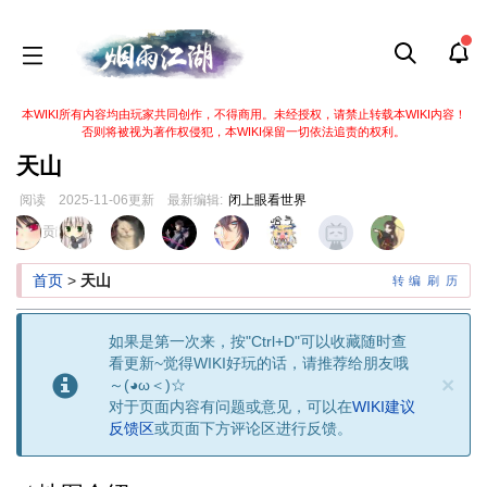
本WIKI所有内容均由玩家共同创作，不得商用。未经授权，请禁止转载本WIKI内容！
否则将被视为著作权侵犯，本WIKI保留一切依法追责的权利。
天山
阅读
2025-11-06
更新
最新编辑:
闭上眼看世界
跳
跳
页面贡献者 :
到
到
导
搜
首页
>
天山
转
编
刷
历
航
索
如果是第一次来，按"Ctrl+D"可以收藏随时查
看更新~觉得WIKI好玩的话，请推荐给朋友哦
×
～(◕ω＜)☆
对于页面内容有问题或意见，可以在
WIKI建议
反馈区
或页面下方评论区进行反馈。