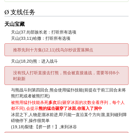
Ø 支线任务
天山宝藏
天山(37,8)部族长老：打听所有选项
天山(33,11)哈撒：打听所有选项
推荐先到十方集(12,11)找乌尔纱设置落脚点
天山(18,20)熊：进入战斗
没有找人打听直接去打熊，熊会被直接速战，需要等待8小
时刷新
与熊战斗到第四回合,熊会使用猛扑技能(前提在于前三回合未将
熊打死或者被熊打死)
被熊用猛扑技能杀死
多次
后(砸穿冰面的次数全看序列，每个人
都不同),会提示
熊的猛击砸穿了冰面,你落入了洞中
冰层之下,人物是溜冰前进,即只能一直沿某个方向溜,直到碰到障
碍物停下,操作很简单
(19,18)裂缝:【挤一挤！】,来到冰谷