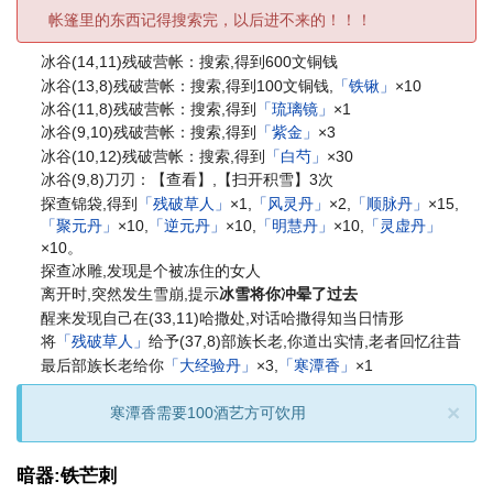
帐篷里的东西记得搜索完，以后进不来的！！！
冰谷(14,11)残破营帐：搜索,得到600文铜钱
冰谷(13,8)残破营帐：搜索,得到100文铜钱,
「铁锹」
×10
冰谷(11,8)残破营帐：搜索,得到
「琉璃镜」
×1
冰谷(9,10)残破营帐：搜索,得到
「紫金」
×3
冰谷(10,12)残破营帐：搜索,得到
「白芍」
×30
冰谷(9,8)刀刃：【查看】,【扫开积雪】3次
探查锦袋,得到
「残破草人」
×1,
「风灵丹」
×2,
「顺脉丹」
×15,
「聚元丹」
×10,
「逆元丹」
×10,
「明慧丹」
×10,
「灵虚丹」
×10。
探查冰雕,发现是个被冻住的女人
离开时,突然发生雪崩,提示
冰雪将你冲晕了过去
醒来发现自己在(33,11)哈撒处,对话哈撒得知当日情形
将
「残破草人」
给予(37,8)部族长老,你道出实情,老者回忆往昔
最后部族长老给你
「大经验丹」
×3,
「寒潭香」
×1
×
寒潭香需要100酒艺方可饮用
暗器:铁芒刺