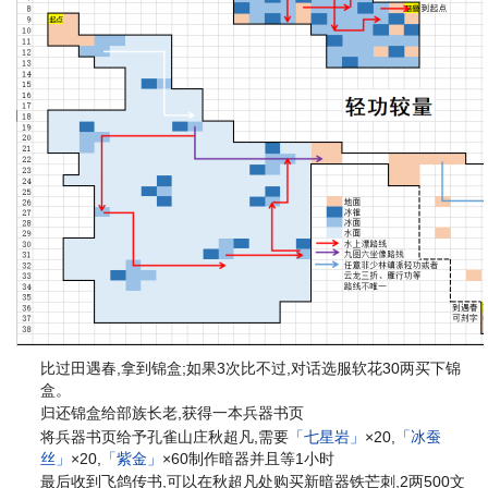
比过田遇春,拿到锦盒;如果3次比不过,对话选服软花30两买下锦
盒。
归还锦盒给部族长老,获得一本兵器书页
将兵器书页给予孔雀山庄秋超凡,需要
「七星岩」
×20,
「冰蚕
丝」
×20,
「紫金」
×60制作暗器并且等1小时
最后收到飞鸽传书,可以在秋超凡处购买新暗器铁芒刺,2两500文