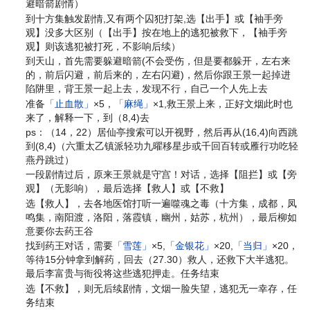
避暗箭剧情）
到十方集触发剧情,又有两个囚犯打架,选【出手】或【袖手旁
观】没多大区别（【出手】按在地上的逃犯被救下，【袖手旁
观】则该逃犯被打死，不影响后续）
到天山，首先需要躲避暗箭(不会受伤，但是要都躲开，左右来
的，前后闪避，前后来的，左右闪避)，然后你跟王景一起掉进
陷阱里，背王景一起上去，发现不行，自己一个人先上去
准备
「止血散」
×5，
「麻绳」
×1,救王景上来，正好文烟此时也
来了，解释一下，到（8,4)去
ps：（14，22）居仙亭搜索可以开视野，然后再从(16,4)向西跳
到(8,4)（六重太乙镇派轻功九曜移星步或千回百转或雁行功吃轻
燕丹跳过）
一段剧情过后，原来王景就是守宫！对话，选择【阻拦】或【旁
观】（无影响），最后选择【救人】或【不救】
选【救人】，去各地医馆打听一遍噬魂之毒（十方集，成都，凤
鸣集，南阳渡，洛阳，落霞镇，幽州，姑苏，杭州），最后柳如
意要你去药王谷
找到药王对话，需要
「雪莲」
×5,
「金银花」
×20,
「当归」
×20，
等待15分钟拿到解药，回去（27.30）救人，还救下大半逃犯。
最后李富贵与衙役将这些逃犯押走。任务结束
选【不救】，则无后续剧情，文烟一脸失望，逃犯无一幸存，任
务结束