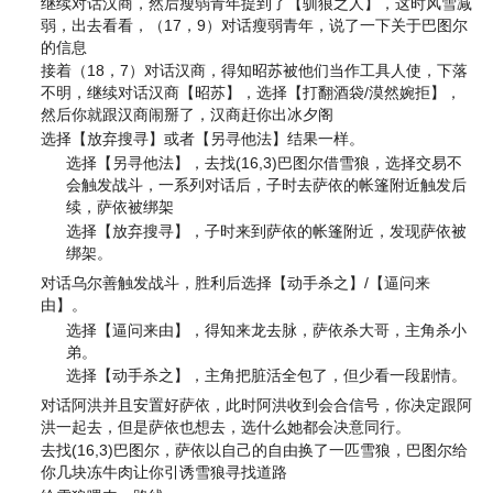
继续对话汉商，然后瘦弱青年提到了【驯狼之人】，这时风雪减
弱，出去看看，（17，9）对话瘦弱青年，说了一下关于巴图尔
的信息
接着（18，7）对话汉商，得知昭苏被他们当作工具人使，下落
不明，继续对话汉商【昭苏】，选择【打翻酒袋/漠然婉拒】，
然后你就跟汉商闹掰了，汉商赶你出冰夕阁
选择【放弃搜寻】或者【另寻他法】结果一样。
选择【另寻他法】，去找(16,3)巴图尔借雪狼，选择交易不
会触发战斗，一系列对话后，子时去萨依的帐篷附近触发后
续，萨依被绑架
选择【放弃搜寻】，子时来到萨依的帐篷附近，发现萨依被
绑架。
对话乌尔善触发战斗，胜利后选择【动手杀之】/【逼问来
由】。
选择【逼问来由】，得知来龙去脉，萨依杀大哥，主角杀小
弟。
选择【动手杀之】，主角把脏活全包了，但少看一段剧情。
对话阿洪并且安置好萨依，此时阿洪收到会合信号，你决定跟阿
洪一起去，但是萨依也想去，选什么她都会决意同行。
去找(16,3)巴图尔，萨依以自己的自由换了一匹雪狼，巴图尔给
你几块冻牛肉让你引诱雪狼寻找道路