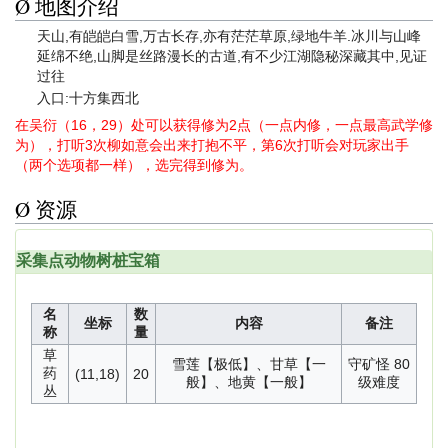
Ø 地图介绍
天山,有皑皑白雪,万古长存,亦有茫茫草原,绿地牛羊.冰川与山峰
延绵不绝,山脚是丝路漫长的古道,有不少江湖隐秘深藏其中,见证
过往
入口:十方集西北
在吴衍（16，29）处可以获得修为2点（一点内修，一点最高武学修
为），打听3次柳如意会出来打抱不平，第6次打听会对玩家出手
（两个选项都一样），选完得到修为。
Ø 资源
采集点
动物
树桩
宝箱
名
数
坐标
内容
备注
称
量
草
雪莲【极低】、甘草【一
守矿怪 80
药
(11,18)
20
般】、地黄【一般】
级难度
丛