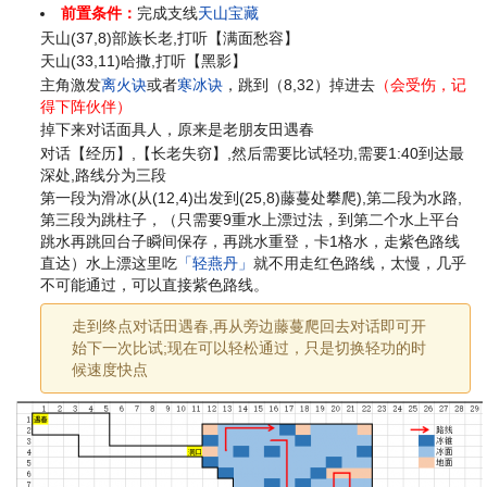
前置条件：
完成支线
天山宝藏
天山(37,8)部族长老,打听【满面愁容】
天山(33,11)哈撒,打听【黑影】
主角激发
离火诀
或者
寒冰诀
，跳到（8,32）掉进去
（会受伤，记
得下阵伙伴）
掉下来对话面具人，原来是老朋友田遇春
对话【经历】,【长老失窃】,然后需要比试轻功,需要1:40到达最
深处,路线分为三段
第一段为滑冰(从(12,4)出发到(25,8)藤蔓处攀爬),第二段为水路,
第三段为跳柱子，（只需要9重水上漂过法，到第二个水上平台
跳水再跳回台子瞬间保存，再跳水重登，卡1格水，走紫色路线
直达）水上漂这里吃
「轻燕丹」
就不用走红色路线，太慢，几乎
不可能通过，可以直接紫色路线。
走到终点对话田遇春,再从旁边藤蔓爬回去对话即可开
始下一次比试;现在可以轻松通过，只是切换轻功的时
候速度快点