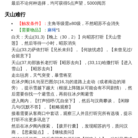
最后不论何种选择，均可获得5点声望，5000阅历
天山难行
【触发条件】：
主角等级需≥80级，不然昭苏不会消失
【需要物品】：
麻绳
*1
白天：天山(31,3)【晚上（30，2）】向昭苏打听【天山雪
莲】，然后等待一小时，昭苏消失
天山(33,2)萨依打听【兄长未归】，【何故忧虑】，【未曾见过/
会留意下】
天山(37,8)部族长老打听【昭苏去向】，(33,11)哈撒打听【进入
雪山】，【昭苏去向】
走出毡房，天气突变，暴雪将至
在冰夕阁(16,9)至巴图尔(16,3)的道路上走动（或者南边的湖
旁），提示雪越下越大（根据上阵随从可能会有不同剧情），然
后需要你找一个避雪点，再前往冰夕阁避雪
进入阁内，【打声招呼/兀自坐下】，然后与汉商攀谈，【闲聊
几句/沉默不答】，【粗略观察】
接着需要从客商口中套话，观察三人并且打听完所有选项，提示
打听不出更多讯息了
然后在冰夕阁内搜索，【拨开行囊】，发现昭苏的弓，质问汉
商，【思索疑点】，【继续质问】