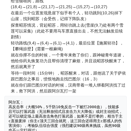
给雪狼喂肉，路线
(18,4)→(21,8)→(21,17)→(21,25)→(15,27)→(10,27)
在最后一个位置发现悬崖下似乎有个人，轻功跳到(10,26)掉下
山崖，找到昭苏（会受伤，记得下阵队友）
探查昭苏情况，背起昭苏，用轻功跳上去(雪崖(9,7)处有两个雪
莲可以采集)（此处不要用马车票直接出去，不然无法触发后续
剧情）
轻功路线(9,4)→(6,4)→(6,1)→(4,1)，最后位置【施展轻功】，
【攀绳掠壁】(需要一根麻绳)
就在你撑不住的时候，一个青年来救了你们，跟神秘青年道谢，
他给你药丸恢复功力且帮你清理了麻烦，并且说昭苏快醒来了，
然后就离开了
等待一段时间（15分钟），昭苏醒来，对话，跟他说了关于萨依
跟巴图尔之事后，愤恨地跑去找巴图尔（16，3）
就在你们跟巴图尔对话的时候，汉商带着一堆人绑着阿洪找了过
来，救下阿洪，然后跟阿尔瓦打一架
阿尔瓦：

高反击率（大概50%，5千防10免反击一下被打2000血），技能多
且可以打落武器（无法释放招式且攻击力大大降低）或封主动招式，
还可以锁定场上最高攻击角色打落武器，如果不是打拳的，相当于主
c直接废掉（你主c顶天三回合就死，这三回合还得用主c那感人的伤
害演你），考验队伍综合强度（强烈建议90级再来挑战，虽然90级
也不一定打得过）
