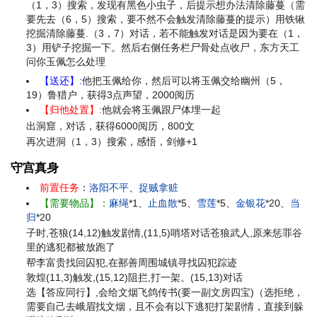
（1，3）搜索，发现有黑色小虫子，后提示想办法清除藤蔓（
需
要先去（6，5）搜索，要不然不会触发清除藤蔓的提示）用铁锹
挖掘清除藤蔓.（3，7）对话，若不能触发对话是因为要在（1，
3）用铲子挖掘一下。然后右侧任务栏尸骨处点收尸，东方天工
问你玉佩怎么处理
【送还】:
他把玉佩给你，然后可以将玉佩交给幽州（5，
19）鲁猎户，获得3点声望，2000阅历
【归他处置】:
他就会将玉佩跟尸体埋一起
出洞窟，对话，获得6000阅历，800文
再次进洞（1，3）搜索，感悟，剑修+1
守宫真身
前置任务
：
洛阳不平
、
捉贼拿赃
【需要物品】：
麻绳
*1、
止血散
*5、
雪莲
*5、
金银花
*20、
当
归
*20
子时,苍狼(14,12)触发剧情,(11,5)哨塔对话苍狼武人,原来惩罪谷
里的逃犯都被放跑了
帮李富贵找回囚犯,在鄯善周围城镇寻找囚犯踪迹
敦煌(11,3)触发,(15,12)阻拦,打一架。(15,13)对话
选【答应同行】,会给文烟飞鸽传书(要一副文房四宝)（选拒绝，
需要自己去峨眉找文烟，且不会有以下逃犯打架剧情，直接到躲