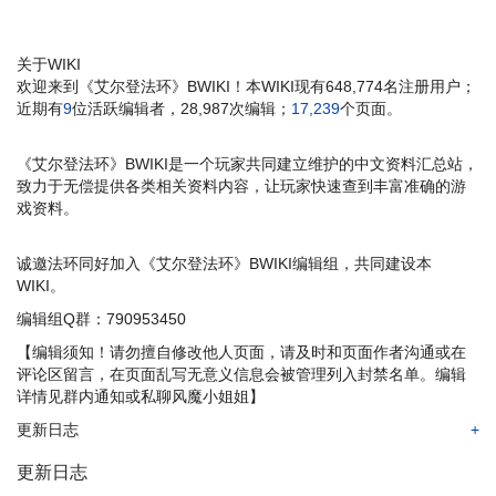
关于WIKI
欢迎来到《艾尔登法环》BWIKI！本WIKI现有648,774名注册用户；
近期有
9
位活跃编辑者，28,987次编辑；
17,239
个页面。
《艾尔登法环》BWIKI是一个玩家共同建立维护的中文资料汇总站，
致力于无偿提供各类相关资料内容，让玩家快速查到丰富准确的游
戏资料。
诚邀法环同好加入《艾尔登法环》BWIKI编辑组，共同建设本
WIKI。
编辑组Q群：790953450
【编辑须知！请勿擅自修改他人页面，请及时和页面作者沟通或在
评论区留言，在页面乱写无意义信息会被管理列入封禁名单。编辑
详情见群内通知或私聊风魔小姐姐】
更新日志
+
更新日志