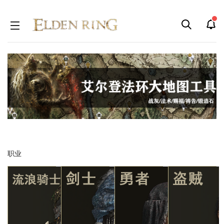
跳
跳
到
到
导
搜
航
索
职业