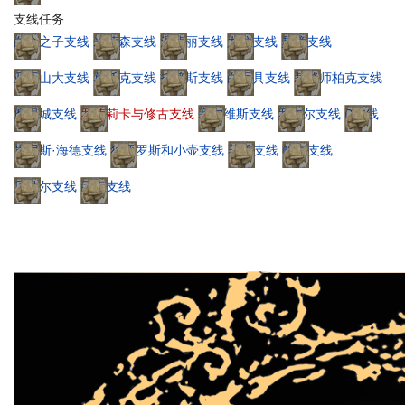
支线任务
白金之子支线
米莉森支线
涅斐丽支线
尤拉支线
瑟濂支线
亚历山大支线
葛托克支线
托普斯支线
白面具支线
裁缝师柏克支线
摩恩城支线
罗德莉卡与修古支线
塞尔维斯支线
罗杰尔支线
D支线
肯尼斯·海德支线
狄亚罗斯和小壶支线
菈雅支线
帕奇支线
贝纳尔支线
巨壶支线