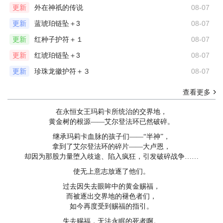
更新
外在神祇的传说
08-07
更新
蓝琥珀链坠＋3
08-07
更新
红种子护符＋１
08-07
更新
红琥珀链坠＋3
08-07
更新
珍珠龙徽护符＋３
08-07
查看更多
在永恒女王玛莉卡所统治的交界地，
黄金树的根源——艾尔登法环已然破碎。
继承玛莉卡血脉的孩子们——“半神”，
拿到了艾尔登法环的碎片——大卢恩，
却因为那股力量堕入歧途、陷入疯狂，引发破碎战争……
使无上意志放逐了他们。
过去因失去眼眸中的黄金赐福，
而被逐出交界地的褪色者们，
如今再度受到赐福的指引。
失去赐福，无法永眠的死者啊。