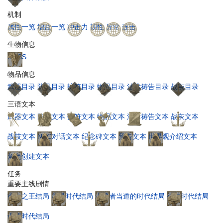
机制
属性一览
增益一览
冲击力
韧性
异常
连击
生物信息
BOSS
物品信息
武器目录
防具目录
护符目录
物品目录
法术祷告目录
战灰目录
三语文本
武器文本
防具文本
护符文本
物品文本
法术祷告文本
战灰文本
战技文本
NPC对话文本
纪念碑文本
预告文本
世界观介绍文本
角色创建文本
任务
重要主线剧情
癫火之王结局
群星时代结局
潜藏者当道的时代结局
律法时代结局
诅咒时代结局