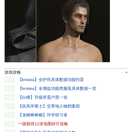
游戏攻略
+
【kristea】全护符具体数据功能扫盲
数据
【kristea】全增益功能类服装具体数据一览
数据
【白楼】升级所需卢恩一览
数据
【疾风华莱士】交界地人物档案馆
环学
【龙崎棒棒糖】环学研习者
环学
一级获得11张地图碎片攻略
地图