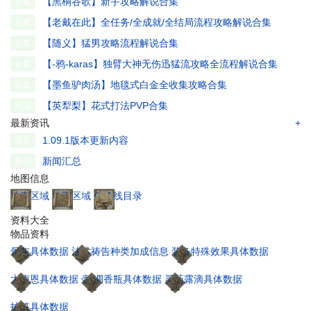
【黑桐谷歌】新手攻略解说合集
合集
【老戴在此】全任务/全成就/全结局流程攻略解说合集
合集
【随义】猛男攻略流程解说合集
合集
【-鸦-karas】独臂大神无伤迅猛流攻略全流程解说合集
合集
【墨鱼驴肉汤】地毯式白金全收集攻略合集
合集
【英犁梨】花式打法PVP合集
对战
最新资讯
+
1.09.1版本更新内容
最新
新闻汇总
新闻
地图信息
地表区域
地下区域
任务线目录
资料大全
物品资料
骨灰具体数据
法术祷告种类加成信息
装备特殊效果具体数据
大卢恩具体数据
壶/调香瓶具体数据
灵药露滴具体数据
护符具体数据