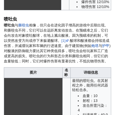
爆炸伤害 12/10%
物理伤害 12/10%
喷吐虫
喷吐虫
与
撕咬虫
相像，但只会在进化因子增高的游戏中后期出现。
和撕咬虫不同，它们可以在远距离发动攻击。在预瞄准之后，它们
会向攻击对象喷吐酸球，在地上溅出酸液。因为预瞄准的机制，可
以突然改变方向或停下来躲避酸球。
[1]
酸球和酸液都会持续造成
伤害，并减缓玩家和车辆的行进速度。由于建筑物(例如
炮塔
与
护甲
)
对酸液的防御能力要比其它种类低得多，喷吐虫会给玩家和工厂造
成更高的损失。喷吐虫的行为和形态分类和撕咬虫相同，但它们的
血量较低；同时，它们对爆炸伤害有显著抗性，不抵抗物理伤害。
名
图片
详细信息
称
最弱的喷吐虫。在其射
程之外，能用任何武器
轻松击杀。
血量：10
射程：13
攻击所需污染：
4
行进速度：40.0