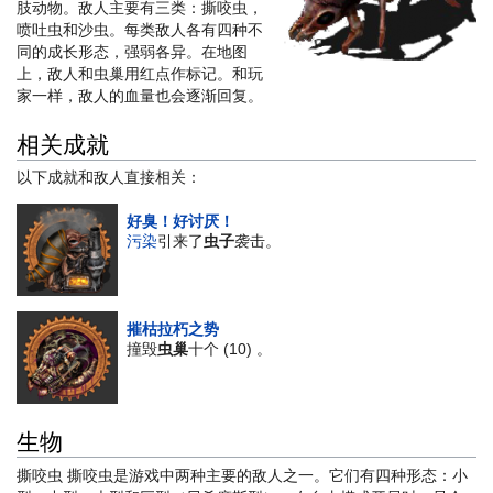
肢动物。敌人主要有三类：撕咬虫，
喷吐虫和沙虫。每类敌人各有四种不
同的成长形态，强弱各异。在地图
上，敌人和虫巢用红点作标记。和玩
家一样，敌人的血量也会逐渐回复。
相关成就
以下成就和敌人直接相关：
好臭！好讨厌！
污染
引来了
虫子
袭击。
摧枯拉朽之势
撞毁
虫巢
十个 (10) 。
生物
撕咬虫 撕咬虫是游戏中两种主要的敌人之一。它们有四种形态：小