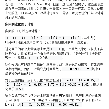
会’’’是（0.25+0.15+0.35 ≈ 0.85） 但是，进化因子始终
小于
这些图表里
所有单一因素的总和，并且
至少
与最高的单一因素一样高。因此，使用
上述的值，EF将至少为0.35且小于0.85。需要一种更智能的方法来计算
排放的污染量。
实际的进化因子计算
实际的EF可以这么计算：
，其中E[t]、
1 – EF = (1- E[t] * (1 – E[p]) * (1 – E[s])
E[p]和E[s]是分别来自时间、污染和摧毁虫巢的单一因素值。
进化因子的每个变量实际上都是
的一个常数的乘积（取决于实
1 – EF
际变化）。例如摧毁一个虫巢是进化增加0.2%。但是另一种说法是摧
毁一个虫巢增加
0.998
。
1 – EF
1 – EF
这个知识也可以应用于精确计算图表，或计算进化组成因素，而无需完
全参考图表。例如，污染只是时间函数，
其中 t
1 – 0.99996 ^ t
是以秒为单位的时间
对于上面的值，我们可以推导出进化因子
1 – EF = (1 – 0.25) *
，得到进
(1 – 0.15) * (1 -0.35) = 0.75 * 0.85 *0.35 = 0.41
化因子
0.59
这个公式可以用来估计未来玩家活动对EF的影响：已经世界的进化因
子从0带到EF（2）的一组动作（例如使用上面的公式和图表）将它从
EF（1）到
1 – (1 - 0.55) * (1 – 0.59) =0.81。