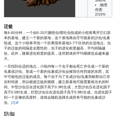
3/60%
物理
伤害:
2/15%
迁徙
每4-60分钟，一个由5-20只撕咬虫/喷吐虫组成的小组将离开它们原
本的基地，建立一个新的基地，这个基地将由尽可能多的沙虫/虫巢
组成。这个小组将寻找一个距离现有基地3-7个区块的合适地点。虫
子的迁徙的间隔是全图性的，虫子的进化程度越高，平均间隔越
短。此外，随着进化程度的提高，这些群体的平均规模也会越来越
大。
一旦找到合适的地点，小组内每一个虫子都会死亡并生成一个新的
虫巢或沙虫。形成一个新的虫巢或沙虫会摧毁任何挡道的东西，其
中可能包括迁徙的成员。每个虫子为了生成沙虫/虫巢而献祭自己存
在时间差，所以根据迁徙的规模，建立新基地可能需要相当长的时
间。中型沙虫仅在进化因子高于0.3时生成，大型沙虫仅在进化因子
高于0.5时生成，巨型沙虫仅在进化因子高于0.9时生成。当进化因子
到一个足够的高度时，游戏会随机选择生成所有可能的虫巢或沙
虫。
[2]
防御