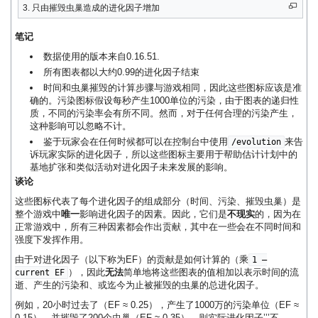
3. 只由摧毁虫巢造成的进化因子增加
笔记
数据使用的版本来自0.16.51.
所有图表都以大约0.99的进化因子结束
时间和虫巢摧毁的计算步骤与游戏相同，因此这些图标应该是准
确的。污染图标假设每秒产生1000单位的污染，由于图表的递归性
质，不同的污染率会有所不同。然而，对于任何合理的污染产生，
这种影响可以忽略不计。
鉴于玩家会在任何时候都可以在控制台中使用
来告
/evolution
诉玩家实际的进化因子，所以这些图标主要用于帮助估计计划中的
基地扩张和类似活动对进化因子未来发展的影响。
谈论
这些图标代表了每个进化因子的组成部分（时间、污染、摧毁虫巢）是
整个游戏中
唯一
影响进化因子的因素。因此，它们是
不现实
的，因为在
正常游戏中，所有三种因素都会作出贡献，其中在一些会在不同时间和
强度下发挥作用。
由于对进化因子（以下称为EF）的贡献是如何计算的（乘
1 –
），因此
无法
简单地将这些图表的值相加以表示时间的流
current EF
逝、产生的污染和、或迄今为止被摧毁的虫巢的总进化因子。
例如，20小时过去了（EF ≈ 0.25），产生了1000万的污染单位（EF ≈
0.15），并摧毁了200个虫巢（EF ≈ 0.35），则实际进化因子’’’不