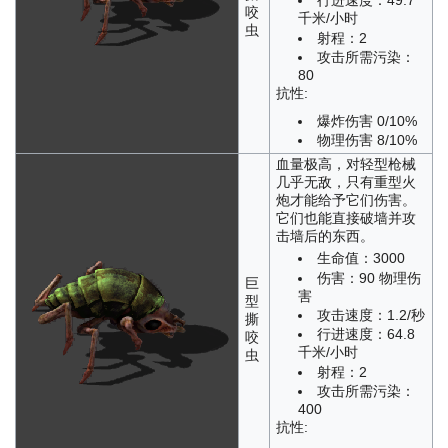
行进速度：49.7
咬
千米/小时
虫
射程：2
攻击所需污染：
80
抗性:
爆炸伤害 0/10%
物理伤害 8/10%
血量极高，对轻型枪械
几乎无敌，只有重型火
炮才能给予它们伤害。
它们也能直接破墙并攻
击墙后的东西。
生命值：3000
伤害：90 物理伤
巨
害
型
攻击速度：1.2/秒
撕
行进速度：64.8
咬
千米/小时
虫
射程：2
攻击所需污染：
400
抗性: