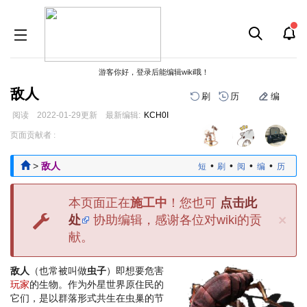
游客你好，登录后能编辑wiki哦！
敌人
刷
历
编
阅读
2022-01-29
更新
最新编辑:
KCH0I
跳
跳
页面贡献者 :
到
到
导
搜
>
敌人
•
•
•
•
短
刷
阅
编
历
航
索
本页面正在
施工中
！您也可
点击此
×
处
协助编辑，感谢各位对wiki的贡
献。
敌人
（也常被叫做
虫子
）即想要危害
玩家
的生物。作为外星世界原住民的
它们，是以群落形式共生在虫巢的节