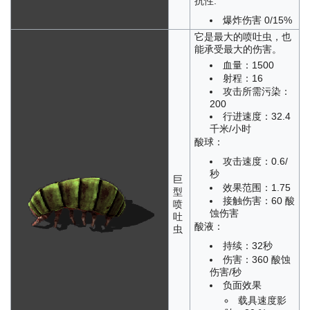
抗性:
爆炸伤害 0/15%
它是最大的喷吐虫，也
能承受最大的伤害。
血量：1500
射程：16
攻击所需污染：
200
行进速度：32.4
千米/小时
酸球：
攻击速度：0.6/
秒
巨
效果范围：1.75
型
接触伤害：60 酸
喷
蚀伤害
吐
酸液：
虫
持续：32秒
伤害：360 酸蚀
伤害/秒
负面效果
载具速度影