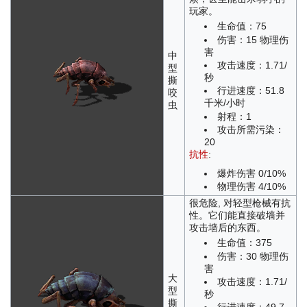
玩家。
生命值：75
伤害：15 物理伤
害
中
攻击速度：1.71/
型
秒
撕
行进速度：51.8
咬
千米/小时
虫
射程：1
攻击所需污染：
20
抗性
:
爆炸伤害 0/10%
物理伤害 4/10%
很危险, 对轻型枪械有抗
性。它们能直接破墙并
攻击墙后的东西。
生命值：375
伤害：30 物理伤
害
大
攻击速度：1.71/
型
秒
撕