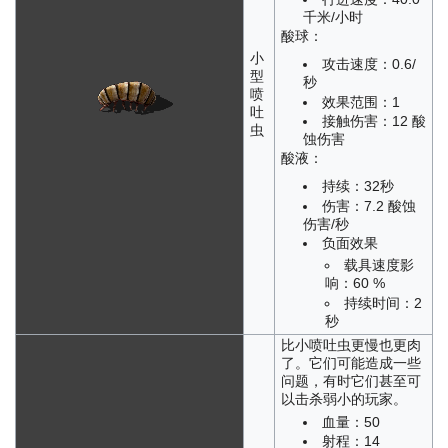
千米/小时
酸球：
小
攻击速度：0.6/
型
秒
喷
效果范围：1
吐
接触伤害：12 酸
虫
蚀伤害
酸液：
持续：32秒
伤害：7.2 酸蚀
伤害/秒
负面效果
载具速度影
响：60 %
持续时间：2
秒
比小喷吐虫更慢也更肉
了。它们可能造成一些
问题，有时它们甚至可
以击杀弱小的玩家。
血量：50
射程：14