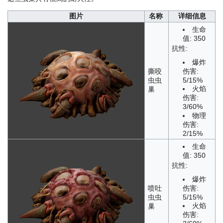
图片
名称
详细信息
生命
值: 350
抗性:
爆炸
伤害:
撕咬
5/15%
虫虫
火焰
巢
伤害:
3/60%
物理
伤害:
2/15%
生命
值: 350
抗性:
爆炸
伤害:
喷吐
5/15%
虫虫
火焰
巢
伤害: