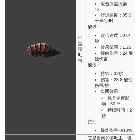
攻击所需污染：
12
行进速度：35.6
千米/小时
酸球：
攻击速度：0.6/
中
秒
型
效果范围：1.25
喷
接触伤害：24 酸
吐
蚀伤害
虫
酸液：
持续：32秒
伤害：28.8 酸蚀
伤害/秒
负面效果
载具速度影
响：50 %
持续时间：2
秒
抗性:
爆炸伤害 0/10%
它是更肉的喷吐虫，也