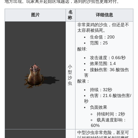
地方出现。玩家离开起始区域越远，遇到的沙虫也更难对付。
名
图片
详细信息
称
非常菜鸡的沙虫，但还是不
太容易被搞死。
生命值：200
范围：25
酸球:
攻击速度：0.66/秒
效果范围: 1.4
小
接触伤害: 36 酸蚀伤
型
害
沙
酸液：
虫
持续：32秒
伤害：21.6 酸蚀伤害/
秒
负面效果
持续时间：2秒
载具速度影响：
60%
中型沙虫非常危险，甚至可
以对相对经过更长时间磨炼