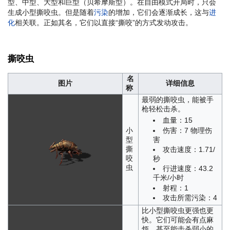
型、中型、大型和巨型（贝希摩斯型）。在自由模式开局时，只会
生成小型撕咬虫。但是随着
污染
的增加，它们会逐渐成长，这与
进
化
相关联。正如其名，它们以直接“撕咬”的方式发动攻击。
撕咬虫
名
图片
详细信息
称
最弱的撕咬虫，能被手
枪轻松击杀。
血量：15
伤害：7 物理伤
小
害
型
撕
攻击速度：1.71/
咬
秒
虫
行进速度：43.2
千米/小时
射程：1
攻击所需污染：4
比小型撕咬虫更强也更
快。它们可能会有点麻
烦，甚至能击杀弱小的