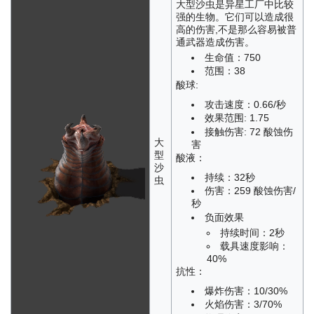
大型沙虫是异星工厂中比较
强的生物。它们可以造成很
高的伤害,不是那么容易被普
通武器造成伤害。
生命值：750
范围：38
酸球:
攻击速度：0.66/秒
效果范围: 1.75
接触伤害: 72 酸蚀伤
大
害
型
酸液：
沙
持续：32秒
虫
伤害：259 酸蚀伤害/
秒
负面效果
持续时间：2秒
载具速度影响：
40%
抗性：
爆炸伤害：10/30%
火焰伤害：3/70%