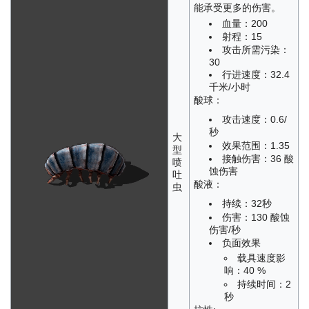
能承受更多的伤害。
血量：200
射程：15
攻击所需污染：
30
行进速度：32.4
千米/小时
酸球：
攻击速度：0.6/
秒
大
效果范围：1.35
型
接触伤害：36 酸
喷
蚀伤害
吐
酸液：
虫
持续：32秒
伤害：130 酸蚀
伤害/秒
负面效果
载具速度影
响：40 %
持续时间：2
秒