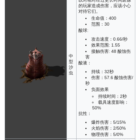
的玩家造成伤害，应该小心
对待它们。
生命值：400
范围：30
酸球:
攻击速度：0.66/秒
效果范围: 1.55
接触伤害: 48 酸蚀伤
中
害
型
酸液：
沙
持续：32秒
虫
伤害：57.6 酸蚀伤害/
秒
负面效果
持续时间：2秒
载具速度影响：
50%
抗性：
爆炸伤害：5/15%
火焰伤害：2/50%
物理伤害：5/0%