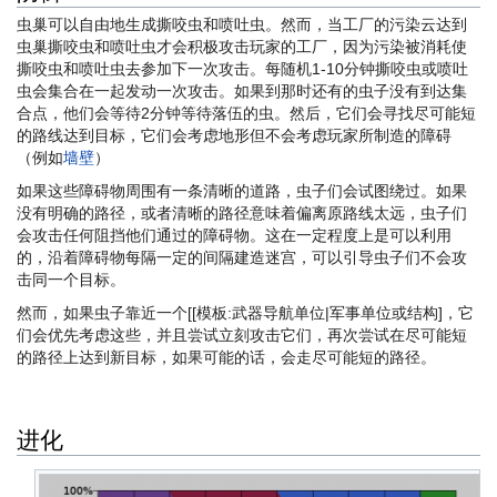
虫巢可以自由地生成撕咬虫和喷吐虫。然而，当工厂的污染云达到
虫巢撕咬虫和喷吐虫才会积极攻击玩家的工厂，因为污染被消耗使
撕咬虫和喷吐虫去参加下一次攻击。每随机1-10分钟撕咬虫或喷吐
虫会集合在一起发动一次攻击。如果到那时还有的虫子没有到达集
合点，他们会等待2分钟等待落伍的虫。然后，它们会寻找尽可能短
的路线达到目标，它们会考虑地形但不会考虑玩家所制造的障碍
（例如
墙壁
）
如果这些障碍物周围有一条清晰的道路，虫子们会试图绕过。如果
没有明确的路径，或者清晰的路径意味着偏离原路线太远，虫子们
会攻击任何阻挡他们通过的障碍物。这在一定程度上是可以利用
的，沿着障碍物每隔一定的间隔建造迷宫，可以引导虫子们不会攻
击同一个目标。
然而，如果虫子靠近一个[[模板:武器导航单位|军事单位或结构]，它
们会优先考虑这些，并且尝试立刻攻击它们，再次尝试在尽可能短
的路径上达到新目标，如果可能的话，会走尽可能短的路径。
进化