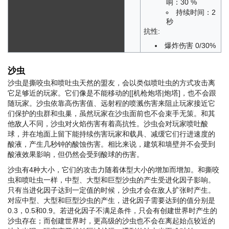
响：30 %
持续时间：2
秒
抗性:
爆炸伤害 0/30%
沙虫
沙虫是撕咬虫和喷吐虫天然的盟友，会以类似喷吐虫的方式攻击离
它足够近的玩家。它们像是不能移动的[[机枪炮塔|炮塔]，也不会跟
随玩家。沙虫依靠高伤害值、远射程的喷溅伤害来阻止玩家接近它
们保护的虫群和虫巢，虽然玩家在沙虫面前也不会束手无策。和其
他敌人不同，沙虫对火焰伤害有着高抗性。沙虫会对玩家喷吐酸
球，并在地面上留下能持续伤害玩家和载具、减缓它们行进速度的
酸液，产生几秒钟的酸蚀伤害。相比来说，建筑和墙壁并不会受到
酸液效果影响，但仍然会受到酸球的伤害。
沙虫有4种大小，它们的攻击力随着体型大小的增加而增加。和撕咬
虫和喷吐虫一样，中型、大型和巨型沙虫的产生受进化因子影响。
只有当进化因子达到一定值的时候，沙虫才会在敌人扩张时产生。
对应中型、大型和巨型沙虫的产生，进化因子需要达到的值分别是
0.3，0.5和0.9。若进化因子不满足条件，只会有创建世界时产生的
沙虫存在；而创建世界时，更高级的沙虫也不会在离起始点较近的