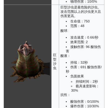
物理伤害：10/0%
巨型沙虫是最危险的沙虫。
攻击范围以上的沙虫更大且
伤害更高。
生命值：750
范围：48
酸球:
攻击速度：0.66/秒
效果范围: 2
接触伤害: 96 酸蚀伤
害
巨
酸液：
型
持续：32秒
沙
伤害：691 酸蚀伤害/
虫
秒
负面效果
持续时间：2秒
载具速度影响：
30%
抗性：
酸蚀伤害：0/100%
爆炸伤害：10/30%