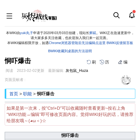
本WIKI由
yuki丸子
申请于2020年03月03日创建，现站长
辉錵
。WIKI正在急速更新中，
请大家多多关注收藏，也欢迎加入我们来一起完善。
本WIKI编辑权限开放，如遇
Chrome浏览器登陆后无法编辑点这里
BWIKI反馈留言板
BWIKI收藏到桌面的方法说明
恫吓爆击
刷
历
编
阅读
2023-02-02
更新
最新编辑:
灰包鼠_Huza
跳
跳
页面贡献者 :
到
到
导
搜
首页
>
职能
>
恫吓爆击
航
索
如果是第一次来，按"Ctrl+D"可以收藏随时查看更新~按右上角
“WIKI功能→编辑”即可修改页面内容。觉得WIKI好玩的话，请推荐
给朋友哦～(◕ω＜)☆
恫吓爆击