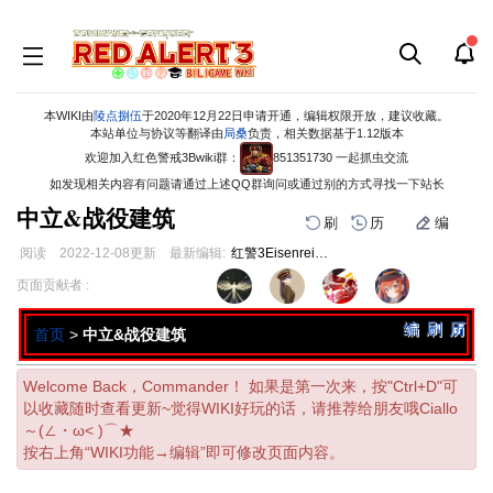
本WIKI由
陵点捌伍
于2020年12月22日申请开通，编辑权限开放，建议收藏。
本站单位与协议等翻译由
局桑
负责，相关数据基于1.12版本
欢迎加入红色警戒3Bwiki群：
851351730 一起抓虫交流
如发现相关内容有问题请通过上述QQ群询问或通过别的方式寻找一下站长
中立&战役建筑
刷
历
编
阅读
2022-12-08
更新
最新编辑:
红警3Eisenreich制作组
跳
跳
页面贡献者 :
到
到
导
搜
编
刷
历
首页
>
中立&战役建筑
航
索
Welcome Back，Commander！ 如果是第一次来，按"Ctrl+D"可
以收藏随时查看更新~觉得WIKI好玩的话，请推荐给朋友哦Ciallo
～(∠・ω< )⌒★
按右上角“WIKI功能→编辑”即可修改页面内容。