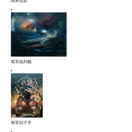
纳米虫群
将军战列舰
将军刽子手