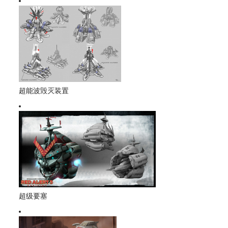
超能波毁灭装置
超级要塞