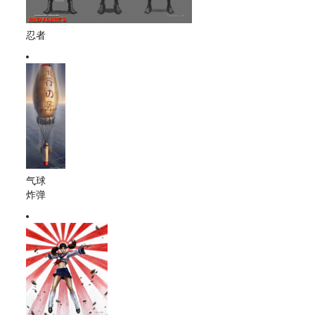
忍者
气球
炸弹