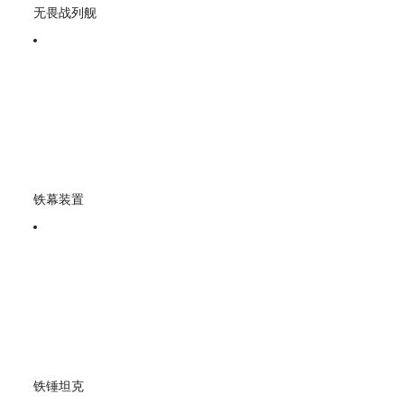
无畏战列舰
铁幕装置
铁锤坦克