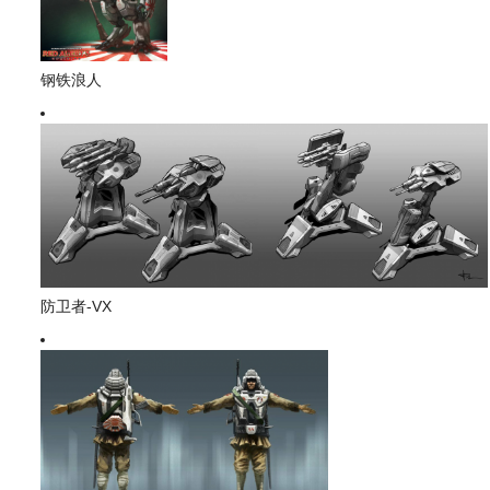
钢铁浪人
防卫者-VX