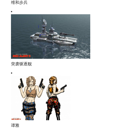
维和步兵
突袭驱逐舰
谭雅