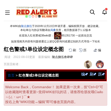
本WIKI由
陵点捌伍
于2020年12月22日申请开通，编辑权限开放，建议收藏。
本站单位与协议等翻译由
局桑
负责，相关数据基于1.12版本
欢迎加入红色警戒3Bwiki群：
851351730 一起抓虫交流
如发现相关内容有问题请通过上述QQ群询问或通过别的方式寻找一下站长
红色警戒3单位设定概念图
刷
历
编
阅读
2022-08-03
更新
最新编辑:
陵点捌伍叁肆肆
跳
跳
页面贡献者 :
到
到
导
搜
编
刷
历
首页
>
红色警戒3单位设定概念图
航
索
Welcome Back，Commander！ 如果是第一次来，按"Ctrl+D"可
以收藏随时查看更新~觉得WIKI好玩的话，请推荐给朋友哦Ciallo
～(∠・ω< )⌒★
按右上角“WIKI功能→编辑”即可修改页面内容。