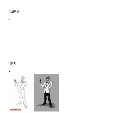
勘探者
警犬