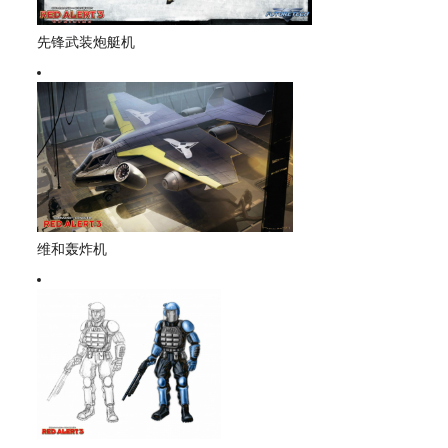
先锋武装炮艇机
维和轰炸机