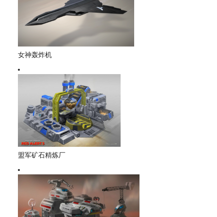
女神轰炸机
盟军矿石精炼厂