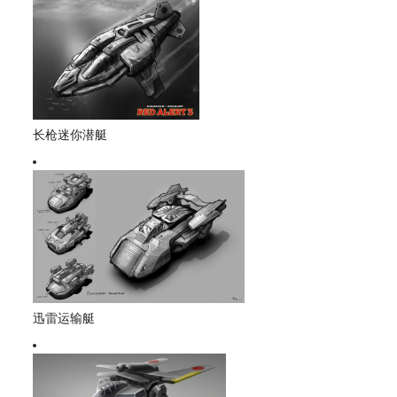
长枪迷你潜艇
迅雷运输艇