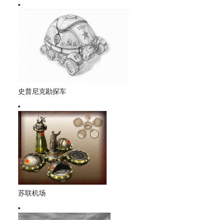
史普尼克勘探车
苏联机场