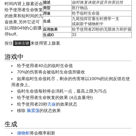
描述
临时恢复体能并提升伤害抗性
时间内肾上腺素还会
类型
医疗物品
给予使用者生命恢复
用途
给予临时生命值
的效果和短时间的亢
九尾指挥官重生时携带一支
生成
奋效果,另外它还可
或刷新于储物柜中
以消除049的心脏骤
应用效果
给予使用者20秒的无限体力和护盾
停buff。
生成ID
33
按住
来使用肾上腺素.
鼠标左键
游戏中
给予使用者40点的临时生命值
70%的伤害将会被临时生命值所吸收
如果临时生命值耗尽，剩余的伤害将以100%的比例反馈在使
用者身上。
临时生命值每秒将会消耗一点，最高上限为75点
给予使用者生命恢复的效果 (4点血量/秒)
给予使用者20秒
亢奋
的效果状态
移除
脑震荡
的状态效果
生成
储物柜
将会概率刷新