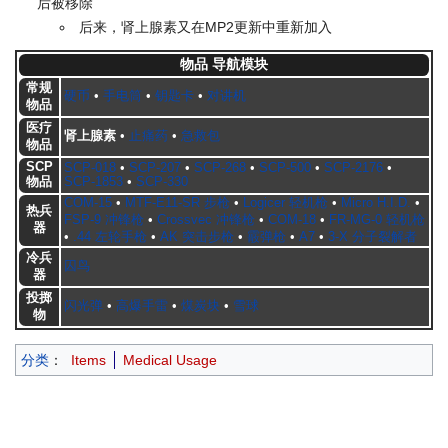
后被移除
后来，肾上腺素又在MP2更新中重新加入
物品 导航模块
常规
硬币
•
手电筒
•
钥匙卡
•
对讲机
物品
医疗
肾上腺素
•
止痛药
•
急救包
物品
SCP
SCP-018
•
SCP-207
•
SCP-268
•
SCP-500
•
SCP-2176
•
物品
SCP-1853
•
SCP-330
COM-15
•
MTF-E11-SR 步枪
•
Logicer 轻机枪
•
Micro H.I.D.
•
热兵
FSP-9 冲锋枪
•
Crossvec 冲锋枪
•
COM-18
•
FR-MG-0 轻机枪
器
•
.44 左轮手枪
•
AK 突击步枪
•
霰弹枪
•
A7
•
3-X 分子裂解者
冷兵
囚鸟
器
投掷
闪光弹
•
高爆手雷
•
煤炭块
•
雪球
物
分类
：
Items
Medical Usage