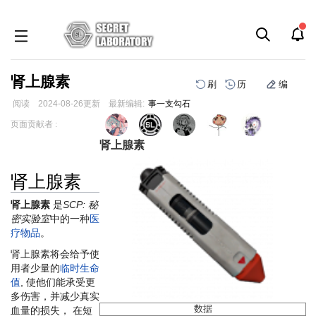
肾上腺素
刷
历
编
阅读
2024-08-26
更新
最新编辑:
事一支勾石
跳
跳
页面贡献者 :
到
到
肾上腺素
导
搜
航
索
肾上腺素
肾上腺素
是
SCP: 秘
密实验室
中的一种
医
疗物品
。
肾上腺素将会给予使
用者少量的
临时生命
值
, 使他们能承受更
多伤害，并减少真实
数据
血量的损失， 在短