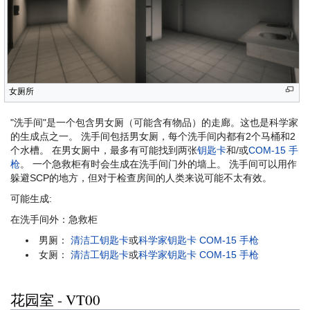
女厕所
"洗手间"是一个包含男女厕（可能含有物品）的走廊。这也是科学家
的生成点之一。 洗手间包括男女厕，每个洗手间内都有2个马桶和2
个水槽。 在男女厕中，最多有可能找到两张
钥匙卡
和/或
COM-15 手
枪
。 一个急救柜有时会生成在洗手间门外的墙上。 洗手间可以用作
躲避SCP的地方，但对于检查房间的人类来说可能不太有效。
可能生成:
在洗手间外：急救柜
男厕：
清洁工钥匙卡
或
科学家钥匙卡
COM-15 手枪
女厕：
清洁工钥匙卡
或
科学家钥匙卡
COM-15 手枪
花园室 - VT00