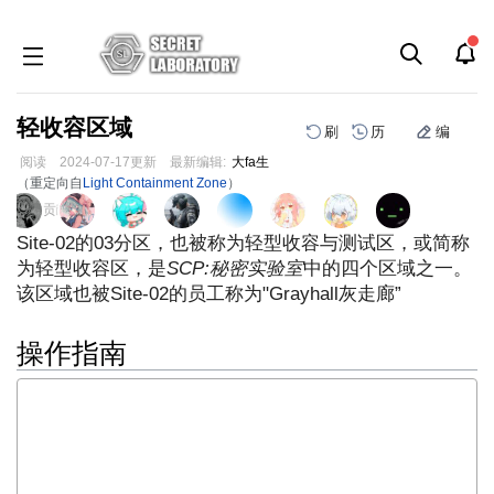
轻收容区域
刷
历
编
阅读
2024-07-17
更新
最新编辑:
大fa生
（重定向自
Light Containment Zone
）
跳
跳
页面贡献者 :
到
到
Site-02的03分区，也被称为轻型收容与测试区，或简称
导
搜
为轻型收容区，是
SCP:秘密实验室
中的四个区域之一。
航
索
该区域也被Site-02的员工称为"Grayhall灰走廊”
操作指南
轻收容和测试区，站点工作人员俗称为“Grayhall”，包含多个测
试设施和一些Euclid级和Safe异常对象的收容单元。 

该区域容纳了大部分D级人员，D级人员被关在许多单独的禁闭室和
人员办公室中。
