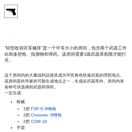
需要一级武器库权限
SCP-079 打开此门需要消耗:
50 电量
此门可以被:
SCP-018, 碎片手榴弹 和 SCP-096
摧毁
"轻型收容区军械库"是一个中等大小的房间，包含两个武器工作
站和多把枪、投掷物和弹药。该房间需要1级武器库权限才能打
开。
这个房间内的大量战利品使其成为平民角色快速武装的理想地点。
该房间是科学家的可能生成地点之一，生成在武器库外。房间内有
各种可供选择的武器和弹药。
一定生成
枪械:
1把
FSP-9 冲锋枪
2把
Crossvec 冲锋枪
2把
COM-18
手雷: