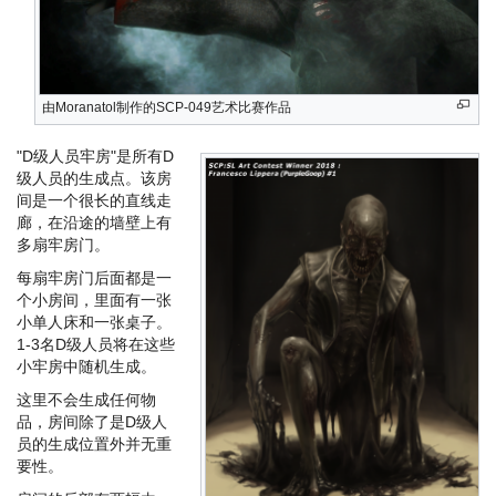
由Moranatol制作的SCP-049艺术比赛作品
"D级人员牢房"是所有D
级人员的生成点。该房
间是一个很长的直线走
廊，在沿途的墙壁上有
多扇牢房门。
每扇牢房门后面都是一
个小房间，里面有一张
小单人床和一张桌子。
1-3名D级人员将在这些
小牢房中随机生成。
这里不会生成任何物
品，房间除了是D级人
员的生成位置外并无重
要性。