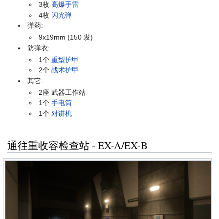
3枚
高爆手雷
4枚
闪光弹
弹药:
9x19mm (150 发)
防弹衣:
1个
重型护甲
2个
战术护甲
其它:
2座 武器工作站
1个
手电筒
1个
对讲机
通往重收容检查站 - EX-A/EX-B