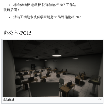
标准储物柜 急救柜 防弹储物柜 №7 工作站
玻璃后面：
清洁工钥匙卡或科学家钥匙卡 防弹储物柜 №7
办公室-PC15
房间概述