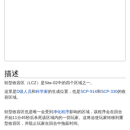
医学测试、筛查和场地运营也在这里进行，包括对工作人员和D级人
___
“十五、二十二、四十五、六横三……甚至还有第十四区。越来越多的
事件发生，而我们却束手无策。究竟是为了什么？难道只是为了知道
096为何会尖叫吗？理解173为何会移动吗？我们不应该利用已知信
息进行反击吗？研发出有效的武器对抗它们吗？

...

-Charles H. Goodwin, 分析师, Site-02
描述
轻型收容区（LCZ）是Site-02中的四个区域之一。
这里是
D级人员
和
科学家
的生成位置，也是
SCP-914
和
SCP-330
的收
容区域。
轻型收容区也是唯一会受到
净化程序
影响的区域，该程序会在回合
开始11分45秒后杀死该区域内的一切玩家。这将迫使玩家转移到重
型收容区，并阻止玩家在回合中拖延时间。