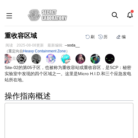
重收容区域
刷
历
编
阅读
2025-08-08
更新
最新编辑:
--soda__
（重定向自
Heavy Containment Zone
）
跳
跳
页面贡献者 :
到
到
Site-02的第05子区，也被称为重收容站或重收容区，是SCP：秘密
导
搜
实验室中发现的四个区域之一。这里是Micro H.I.D.和三个应急发电
航
索
站所在地。
操作指南概述
重收容区，又称为第05子区，是Site-02最安全的子区之一。专门
用于安全收容许多危险的Keter和Euclid级异常物体，如SCP-93
9和SCP-106的实例。重收容区包含许多安全人员在异常物体的收容
和安全方面可以利用的工具
