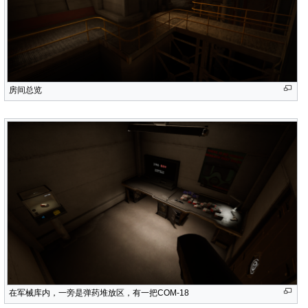
房间总览
在军械库内，一旁是弹药堆放区，有一把COM-18