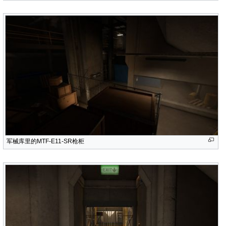
军械库里的MTF-E11-SR枪柜