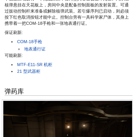
核弹悬挂在天花板上，房间中央是配备控制面板的发射装置。可通
过扳动控制杆来准备或解除核弹武装。若引爆序列已启动，则必须
按下红色取消按钮才能中止。控制台旁有一具科学家尸体，其身上
携带着一把COM-18手枪和一张地表通行证。
保证刷新:
COM-18手枪
地表通行证
可能刷新:
MTF-E11-SR 机柜
21 型武器柜
弹药库