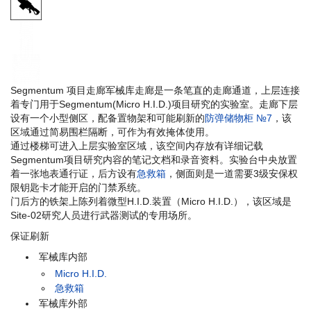
需要三级武器库权限
SCP-079 打开此门需要消耗:
70 电量
此门可以被:
SCP-018, 碎片手榴弹 和 SCP-096
摧毁
Segmentum 项目走廊军械库走廊是一条笔直的走廊通道，上层连接
着专门用于Segmentum(Micro H.I.D.)项目研究的实验室。走廊下层
设有一个小型侧区，配备置物架和可能刷新的
防弹储物柜 №7
，该
区域通过简易围栏隔断，可作为有效掩体使用。
通过楼梯可进入上层实验室区域，该空间内存放有详细记载
Segmentum项目研究内容的笔记文档和录音资料。实验台中央放置
着一张地表通行证，后方设有
急救箱
，侧面则是一道需要3级安保权
限钥匙卡才能开启的门禁系统。
门后方的铁架上陈列着微型H.I.D.装置（Micro H.I.D.），该区域是
Site-02研究人员进行武器测试的专用场所。
保证刷新
军械库内部
Micro H.I.D.
急救箱
军械库外部