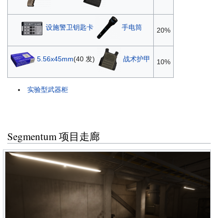
设施警卫钥匙卡
手电筒
20%
5.56x45mm
(40 发)
战术护甲
10%
实验型武器柜
Segmentum 项目走廊