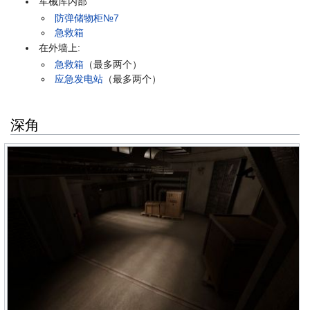
军械库内部
防弹储物柜№7
急救箱
在外墙上:
急救箱
（最多两个）
应急发电站
（最多两个）
深角