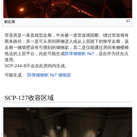
侧走廊
管道房是一条直线型走廊，中央被一道管道墙阻断。绕过管道墙有
两条路径：其一是可从房间两侧进入或从上层跳下的狭窄走廊，该
走廊一侧墙壁设有可搜刮的储物架；其二是仅能通过房间单侧楼梯
抵达的上层平台，此处可能生成
防弹储物柜 №7
，适合作为伏击点
使用。
SCP-244-B不会在此房间内生成。
可能生成：
防弹储物柜 №7
储物架
SCP-127收容区域