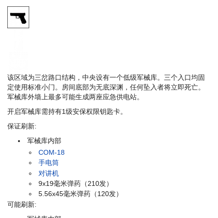
需要一级武器库权限
SCP-079 打开此门需要消耗:
50 电量
此门可以被:
SCP-018, 碎片手榴弹 和 SCP-096
摧毁
该区域为三岔路口结构，中央设有一个低级军械库。三个入口均固
定使用标准小门。房间底部为无底深渊，任何坠入者将立即死亡。
军械库外墙上最多可能生成两座应急供电站。
开启军械库需持有1级安保权限钥匙卡。
保证刷新:
军械库内部
COM-18
手电筒
对讲机
9x19毫米弹药（210发）
5.56x45毫米弹药（120发）
可能刷新: