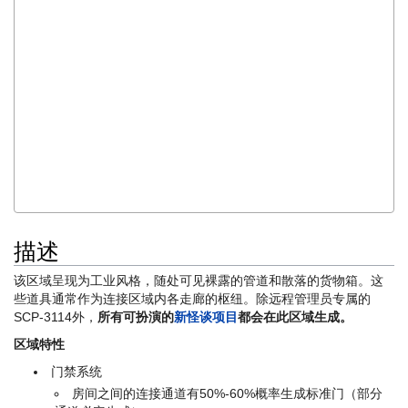
第05子区由P-S-3特斯拉电网和其它子区组成。这些子区包括第05
-1子区和第05-2子区，它们的用途各不相同，从专用于重新收容SC
___
“又一个记录。还是得将一些想法整理一下。对于SCP-096的终结测
试一直没有进展。没人能够弄清楚如何扭断、击碎或以其他方式破坏
它的骨骼结构。Segmentum计划也没什么改善，它仍然被锁在服务
储物柜里。技术人员还在努力寻找一种新的供能方法。唯一经常发生
的事情就是新怪谈-106的收容突破。要么我错过了有趣的事情，要
-Charles H. Goodwin, 分析师, Site-02
描述
该区域呈现为工业风格，随处可见裸露的管道和散落的货物箱。这
些道具通常作为连接区域内各走廊的枢纽。除远程管理员专属的
SCP-3114外，
所有可扮演的
新怪谈项目
都会在此区域生成。
区域特性
门禁系统
房间之间的连接通道有50%-60%概率生成标准门（部分