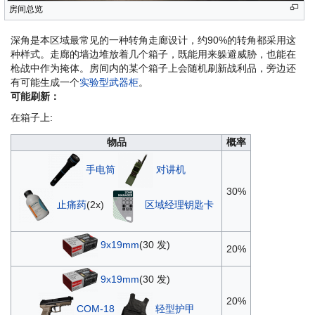
房间总览
深角是本区域最常见的一种转角走廊设计，约90%的转角都采用这
种样式。走廊的墙边堆放着几个箱子，既能用来躲避威胁，也能在
枪战中作为掩体。房间内的某个箱子上会随机刷新战利品，旁边还
有可能生成一个
实验型武器柜
。
可能刷新：
在箱子上:
物品
概率
手电筒
对讲机
30%
止痛药
(2x)
区域经理钥匙卡
9x19mm
(30 发)
20%
9x19mm
(30 发)
20%
COM-18
轻型护甲