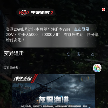
登录B站账号访问本页即可注册本Wiki，
点击登录
本Wiki注册达5000、20000人时，有额外奖励，快分享
给好友吧！
变异追击
刷
历
编
阅读
2026-08-04
更新
最新编辑:
萌新灬小瓜
跳
跳
页面贡献者 :
到
到
导
搜
航
索