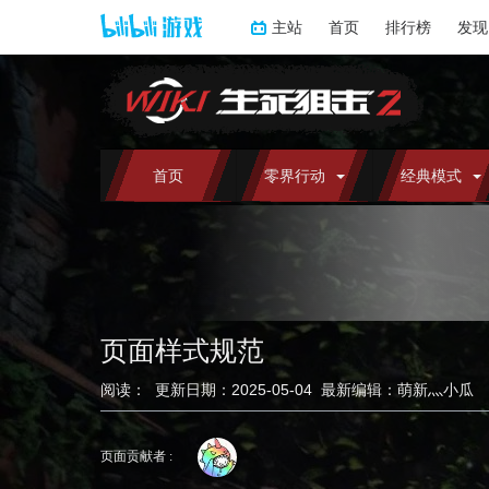
主站
首页
排行榜
发现
首页
零界行动
经典模式
页面样式规范
阅读：
更新日期：
2025-05-04
最新编辑：
萌新灬小瓜
跳
跳
到
到
页面贡献者 :
导
搜