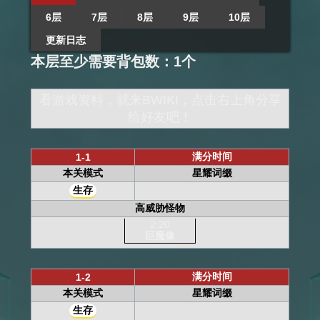
6层
7层
8层
9层
10层
更新日志
本层至少需要背包数：1个
看游戏资料，就来BWIKI，点击右上角分享
给好友吧！
满分时间
1-1
本关模式
星耀词缀
生存
高威胁怪物
2:20
巨魔像
满分时间
1-2
本关模式
星耀词缀
生存