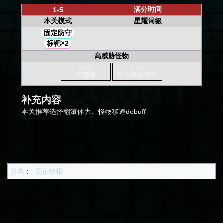
满分时间
1-5
本关模式
星耀词缀
固定防守
标靶×2
高威胁怪物
1:50
0:15
巨魔像
蒂卡高阶祭司
补充内容
本关推荐选择翻滚体力、怪物移速debuff
分类
：
远征情报