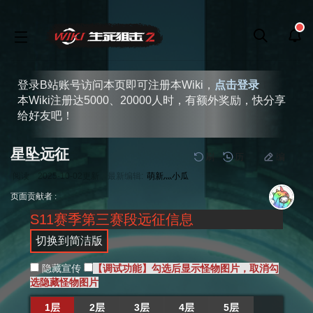
登录B站账号访问本页即可注册本Wiki，
点击登录
本Wiki注册达5000、20000人时，有额外奖励，快分享
给好友吧！
星坠远征
刷
历
编
阅读
2025-10-02
更新
最新编辑:
萌新灬小瓜
跳
跳
页面贡献者 :
到
到
S11赛季第三赛段远征信息
导
搜
航
索
切换到简洁版
隐藏宣传
【调试功能】勾选后显示怪物图片，取消勾
选隐藏怪物图片
1层
2层
3层
4层
5层