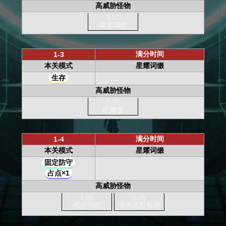
高威胁怪物
2:50
拟形羽蛇
满分时间
1-3
本关模式
星耀词缀
生存
高威胁怪物
2:20
巨魔像
满分时间
1-4
本关模式
星耀词缀
固定防守
占点×1
高威胁怪物
1:35
0:25
拟形羽蛇
蒂卡高阶祭司