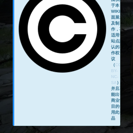
于本
WIKI页
面展示
及制
作，不
适用于
站点默
认的著
作权协
议
（
CC
BY-
NC-
SA
），
并且不
能出于
商业性
目的使
用此作
品