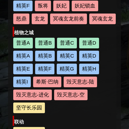
精英F
叛将
妖妃
妖妃锁血
怒鼎
玄龙
冥魂玄龙前奏
冥魂玄龙
植物之城
普通A
普通B
普通C
普通D
精英A
精英B
精英C
精英D
精英E
精英F
精英G
精英H
精英I
希斯·巴纳
毁灭意志-陆
毁灭意志-进化
毁灭意志-空
坚守长乐园
联动