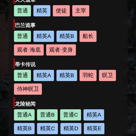
普通
精英
使徒
主宰
巴兰诡事
普通
精英A
精英B
船长
观者·海底
观者·变身
蒂卡传说
普通
精英A
精英B
羽蛇
暝卫
侍神暝卫
龙陵秘闻
普通A
普通B
普通C
精英A
精英B
精英C
精英D
精英E