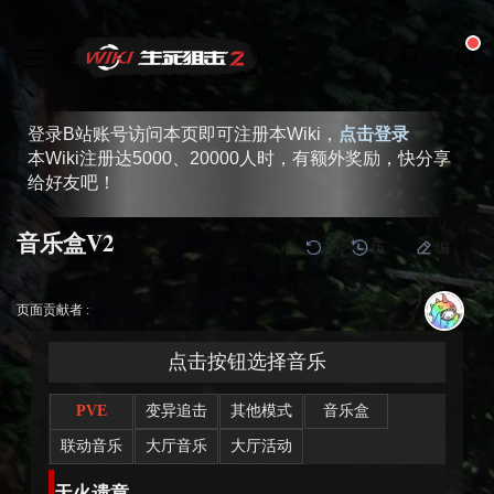
登录B站账号访问本页即可注册本Wiki，
点击登录
本Wiki注册达5000、20000人时，有额外奖励，快分享
给好友吧！
音乐盒V2
刷
历
编
阅读
2026-08-04
更新
最新编辑:
萌新灬小瓜
跳
跳
页面贡献者 :
到
到
导
搜
点击按钮选择音乐
航
索
PVE
变异追击
其他模式
音乐盒
联动音乐
大厅音乐
大厅活动
天火遗章