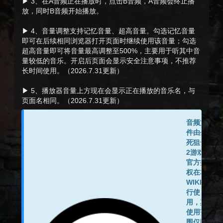
▶ 3、在A音频正在播放时，点击B音频，A音频会终止播
放，同时B音频开始播放。
▶ 4、音量调整支持记忆音量、超高音量。勾选记忆音量
即可在后续相同浏览器打开页面时继续使用该音量；勾选
超高音量即可将音量最高调整至500%，主要用于听其中音
量较低的音乐。开启后页面会显示安全注意事项，不推荐
长时间使用。（2026.7.31更新）
▶ 5、播放器音量上方现在会显示正在播放的音乐名，与
页面名相同。（2026.7.31更新）
音频文
件由生
死狙击
2游戏
官方授
权在本
WIKI进
行使
用，其
使用范
围仅限