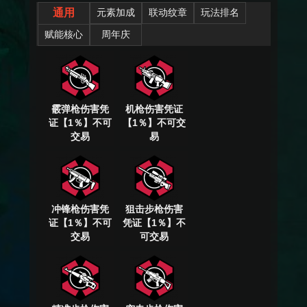
通用
元素加成
联动纹章
玩法排名
赋能核心
周年庆
霰弹枪伤害凭
机枪伤害凭证
证【1％】不可
【1％】不可交
交易
易
冲锋枪伤害凭
狙击步枪伤害
证【1％】不可
凭证【1％】不
交易
可交易