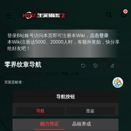
登录B站账号访问本页即可注册本Wiki，
点击登录
本Wiki注册达5000、20000人时，有额外奖励，快分享
给好友吧！
零界纹章导航
刷
历
编
阅读
2025-09-21
更新
最新编辑:
萌新灬小瓜
跳
跳
页面贡献者 :
到
到
导
搜
导航按钮
航
索
导航
图鉴
能力凭证
晶核养成