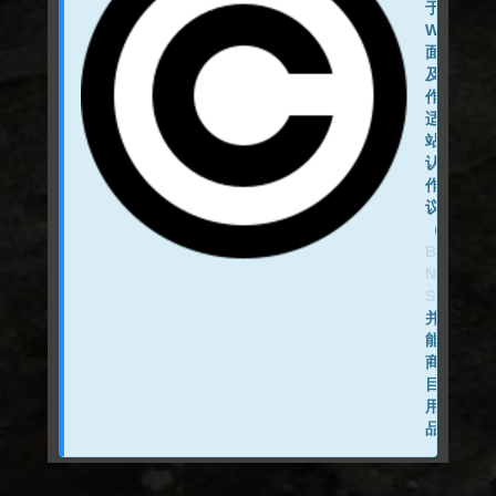
于本
WIKI页
面展示
及制
作，不
适用于
站点默
认的著
作权协
议
（
CC
BY-
NC-
SA
），
并且不
能出于
商业性
目的使
用此作
品