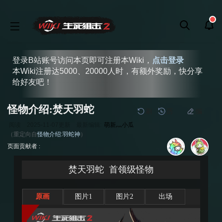
登录B站账号访问本页即可注册本Wiki，
点击登录
本Wiki注册达5000、20000人时，有额外奖励，快分享
给好友吧！
怪物介绍:焚天羽蛇
刷
历
编
阅读
2025-11-07
更新
最新编辑:
萌新灬小瓜
（重定向自
怪物介绍:羽蛇神
）
跳
跳
页面贡献者 :
到
到
导
搜
焚天羽蛇
首领级怪物
航
索
原画
图片1
图片2
出场