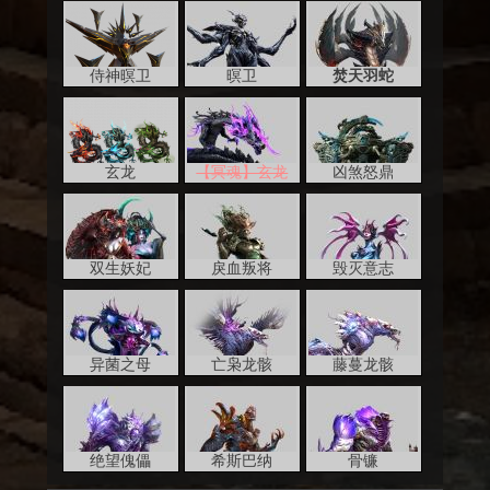
侍神暝卫
暝卫
焚天羽蛇
玄龙
【冥魂】玄龙
凶煞怒鼎
双生妖妃
戾血叛将
毁灭意志
异菌之母
亡枭龙骸
藤蔓龙骸
绝望傀儡
希斯巴纳
骨镰