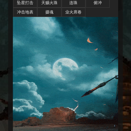
坠星打击
天赐火珠
连珠
俯冲
冲击地表
摄魂
业火席卷