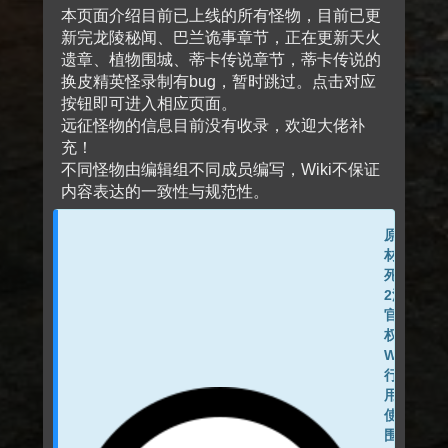
本页面介绍目前已上线的所有怪物，目前已更
新完龙陵秘闻、巴兰诡事章节，正在更新天火
遗章、植物围城、蒂卡传说章节，蒂卡传说的
换皮精英怪录制有bug，暂时跳过。点击对应
按钮即可进入相应页面。
远征怪物的信息目前没有收录，欢迎大佬补
充！
不同怪物由编辑组不同成员编写，Wiki不保证
内容表达的一致性与规范性。
原画素
材由生
死狙击
2游戏
官方授
权在本
WIKI进
行使
用，其
使用范
围仅限