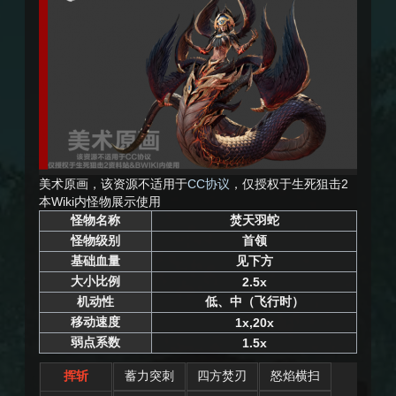
美术原画，该资源不适用于
CC协议
，仅授权于生死狙击2
本Wiki内怪物展示使用
怪物名称
焚天羽蛇
怪物级别
首领
基础血量
见下方
大小比例
2.5x
机动性
低、中（飞行时）
移动速度
1x,20x
弱点系数
1.5x
挥斩
蓄力突刺
四方焚刃
怒焰横扫