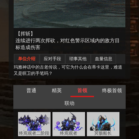
【挥斩】
连续进行两次挥砍，对红色警示区域内的敌方目
标造成伤害
单位介绍
应对手段
琐事其他
血量信息
玛雅神话中的古老传说，可它为什么会在蒂卡这里，难道
又是暝卫的手笔吗？
普通
精英
首领
终极首领
联动
终焉观者二阶段
终焉观者
冥骸船长