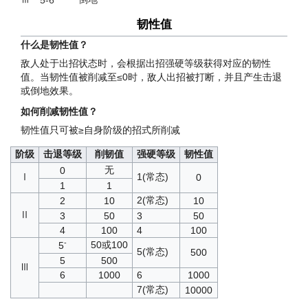
5-6
韧性值
什么是韧性值？
敌人处于出招状态时，会根据出招强硬等级获得对应的韧性
值。当韧性值被削减至≤0时，敌人出招被打断，并且产生击退
或倒地效果。
如何削减韧性值？
韧性值只可被≥自身阶级的招式所削减
阶级
击退等级
削韧值
强硬等级
韧性值
无
0
Ⅰ
1(常态)
0
1
1
2(常态)
2
10
10
Ⅱ
3
50
3
50
4
100
4
100
-
50或100
5
5(常态)
500
5
500
Ⅲ
6
1000
6
1000
7(常态)
10000