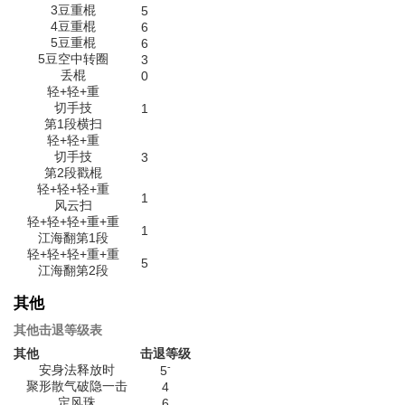
3豆重棍
5
4豆重棍
6
5豆重棍
6
5豆空中转圈
3
丢棍
0
轻+轻+重
切手技
1
第1段横扫
轻+轻+重
切手技
3
第2段戳棍
轻+轻+轻+重
1
风云扫
轻+轻+轻+重+重
1
江海翻第1段
轻+轻+轻+重+重
5
江海翻第2段
其他
其他击退等级表
其他
击退等级
-
安身法释放时
5
聚形散气破隐一击
4
定风珠
6