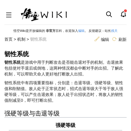
悟空Wiki是开放编辑的
非官方
百科，欢迎加入
编辑
。 反馈建议：站长
残天
首页
>
机制
>
韧性系统
编辑
刷新
韧性系统
跳
跳
韧性系统
是游戏中用于判断攻击是否能击退对手的机制。击退效果
到
到
包括使对手退后或倒地，这两种情况都会中断对手的出招。了解此
导
搜
机制，可以帮助天命人更好地打断敌人出招。
航
索
韧性系统中有四项重要指标，分别是：击退等级、强硬等级、韧性
值和削韧值。敌人处于正常状态时，招式击退等级大于等于敌人强
硬等级，可以产生击退效果；敌人处于出招状态时，将敌人的韧性
值削减至0，即可打断出招。
强硬等级与击退等级
强硬等级