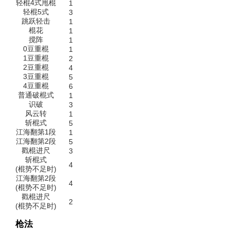
轻棍4式甩棍
1
轻棍5式
3
跳跃轻击
1
棍花
1
搅阵
1
0豆重棍
1
1豆重棍
2
2豆重棍
4
3豆重棍
5
4豆重棍
6
普通破棍式
1
识破
3
风云转
1
斩棍式
5
江海翻第1段
1
江海翻第2段
5
戳棍进尺
3
斩棍式
4
(棍势不足时)
江海翻第2段
4
(棍势不足时)
戳棍进尺
2
(棍势不足时)
枪法