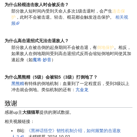
为什么轻棍连击敌人时会被反击？
部分敌人短时间内受到天命人多次1级击退时，会产生
连击保
护
，此时不会被击退。轻击、棍花都会触发连击保护。
相关视
频
为什么高击退招式无法击退敌人？
部分敌人在被击倒的起身期间不会被击退，有
倒地保护
。相反，
如果敌人在倒地期间受到高击退招式反而会缩短倒地时间使其加
速起身（如
魔将·妙音
）
为什么黑熊精（5级）会被轻5（3级）打倒地了？
黑熊精
有特殊的倒地机制：血量到了一定程度后，受到3级以上
冲击就会倒地。类似机制的还有：
亢金龙
致谢
感谢up主
大猫猫草
提供的测试数据。
相关视频链接：
B站:
《黑神话悟空》韧性机制介绍，如何频繁的击退敌
人？
-
大猫猫草
, 2024-10-02.