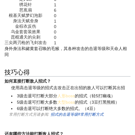
绣花针
1
芭蕉扇
6
根基天赋梦幻泡影
0
身法天赋舍身
1
金棕衣反伤
0
乌金套套装效果
0
昆棍通天的尖刺
0
三尖两刃枪的飞剑攻击
1
身外身法和赭黄套召唤的毛猴，其各种攻击的击退等级和天命人相
同
技巧心得
如何直接打断敌人招式？
使用高击退等级的招式去攻击正在出招的敌人可以打断其出招
3级击退可打断大部分
人形boss
的招式（轻5打幽魂）
5级击退可打断大多数
大型boss
的招式（3豆打黑熊精）
6级击退可以打断绝大多数的招式。（4豆）
常用打断方式另请参阅:
招式的击退等级#常用打断方式
还有哪些方法能打断敌人招式？