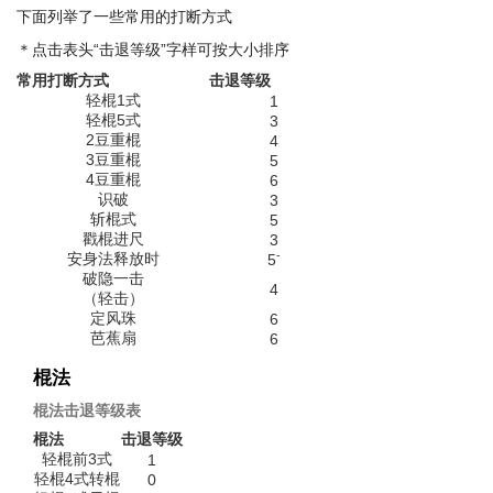
下面列举了一些常用的打断方式
＊点击表头“击退等级”字样可按大小排序
常用打断方式
击退等级
轻棍1式
1
轻棍5式
3
2豆重棍
4
3豆重棍
5
4豆重棍
6
识破
3
斩棍式
5
戳棍进尺
3
-
安身法释放时
5
破隐一击
4
（轻击）
定风珠
6
芭蕉扇
6
棍法
棍法击退等级表
棍法
击退等级
轻棍前3式
1
轻棍4式转棍
0