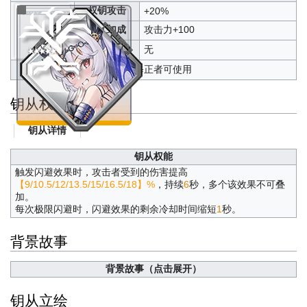
权钥攻击
+20%
属性加成
攻击力+100
推荐角色
无
仅圣树系修正者可使用
神系
钥从权能
钥从详情
钥从权能
触发闪避效果时，攻击者受到的伤害提高
【9/10.5/12/13.5/15/16.5/18】%
，持续
6
秒，多个该效果不可叠
加。
每次极限闪避时，闪避效果的剩余冷却时间缩短
1
秒。
背景故事
背景故事（点击展开）
钥从立绘