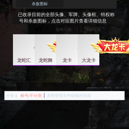
杀敌图标
已收录目前的全部头像、军牌、头像框、特权称
号和杀敌图标，点击对应图片查看详细信息
巅峰试炼
蚀暗防线
年卡
龙蛇汇
龙蛇舞
龙卡
大龙卡
分类
：
称号/不分类
含有受损文件链接的页面