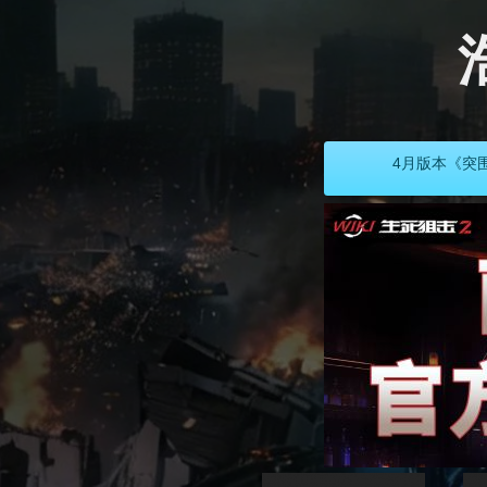
航
索
4月版本《突