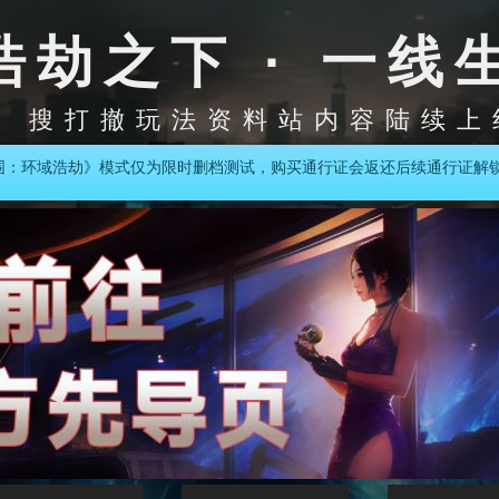
浩劫之下 · 一线
搜打撤玩法资料站内容陆续上
围：环域浩劫》模式仅为限时删档测试，购买通行证会返还后续通行证解