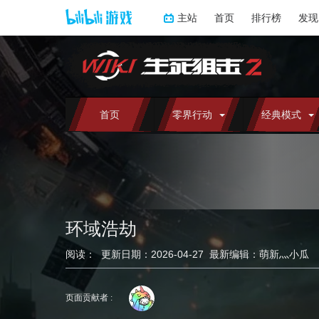
主站
首页
排行榜
发现
首页
零界行动
经典模式
环域浩劫
阅读：
更新日期：
2026-04-27
最新编辑：
萌新灬小瓜
跳
跳
到
到
页面贡献者 :
导
搜