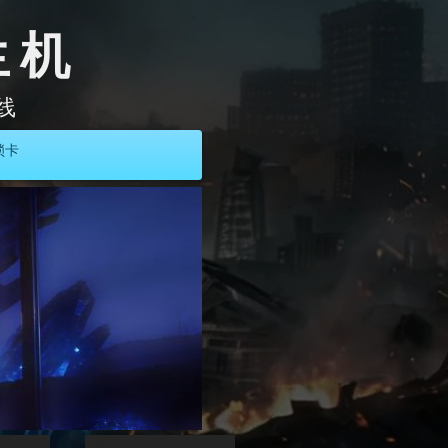
生机
线
锁卡