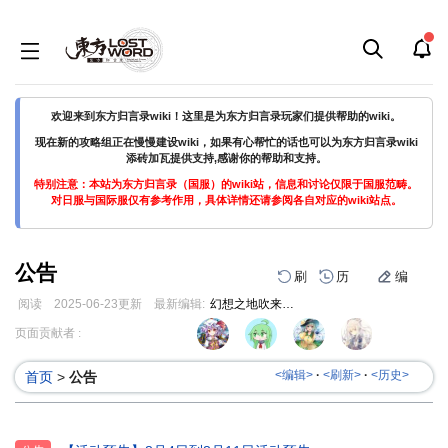
欢迎来到东方归言录wiki！这里是为东方归言录玩家们提供帮助的wiki。
现在新的攻略组正在慢慢建设wiki，如果有心帮忙的话也可以为东方归言录wiki
添砖加瓦提供支持,感谢你的帮助和支持。
特别注意：本站为东方归言录（国服）的wiki站，信息和讨论仅限于国服范畴。
对日服与国际服仅有参考作用，具体详情还请参阅各自对应的wiki站点。
公告
刷
历
编
阅读
2025-06-23
更新
最新编辑:
幻想之地吹来的风
跳
跳
页面贡献者 :
到
到
导
搜
<编辑>
·
<刷新>
·
<历史>
首页
>
公告
航
索