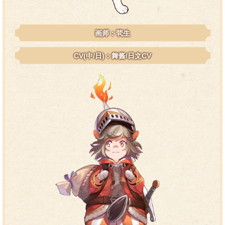
画师：茕生
CV(中/日)：舞酱/日文CV