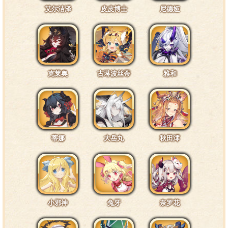
艾尔洁泽
皮皮博士
尼德娅
我的坐骑？！谁说骑士就一定要有坐骑啦！
互动台词5·通常2
克莱奥
古琳波丝蒂
雅和
不要突然吓我啦！干嘛啦！
特训1阶段台词1·头部2
蒂娜
大岳丸
秋田澪
这顶头盔见证了我所有的战斗！
特训1阶段台词2·胸部2
小邪神
兔牙
奈罗花
这个包包里都是撤退时可以用到的宝贝！