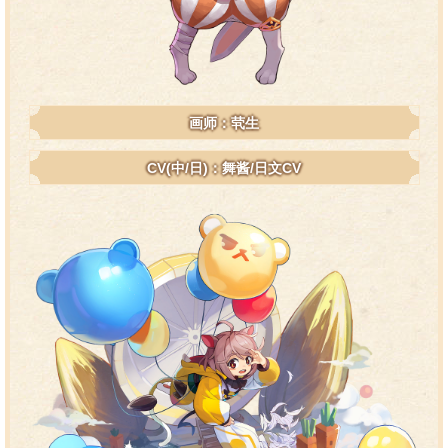
画师：茕生
CV(中/日)：舞酱/日文CV