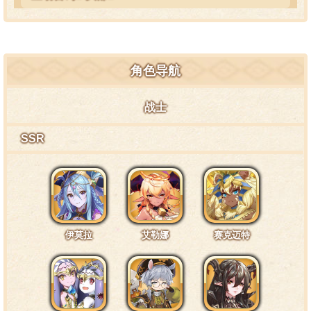
哎呀！！！！你干嘛啦！
角色导航
互动台词2·胸部1
战士
你等下，你干嘛，你再乱来我就跑路咯！
SSR
互动台词3·腿部1
请别碰我的腿！有伤，会痛！
伊莫拉
艾勒娜
赛克迈特
互动台词4·通常1