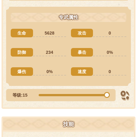
专武属性
生命
5628
攻击
0
防御
234
暴击
0%
爆伤
0%
速度
0
等级:15
技能