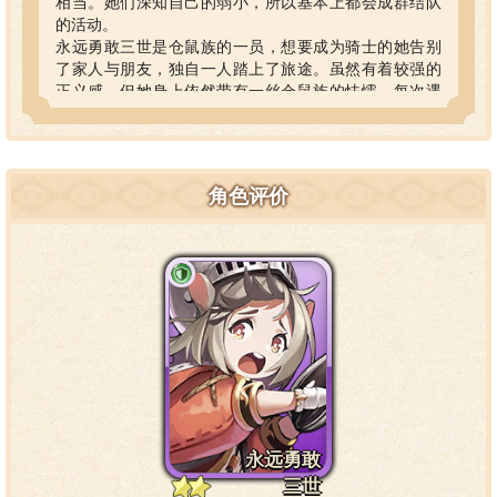
相当。她们深知自己的弱小，所以基本上都会成群结队
的活动。
永远勇敢三世是仓鼠族的一员，想要成为骑士的她告别
了家人与朋友，独自一人踏上了旅途。虽然有着较强的
正义感，但她身上依然带有一丝仓鼠族的怯懦，每次遇
到危险时她都会本能的逃跑，且成功率将近100%。因为
这点，她被人视作深藏不露的高手。可这对于永远勇敢
三世本人来说却十分困扰。
为了让自己的名号响亮地传开，她成立了仓鼠游侠骑士
角色评价
团，至于那之后，就是个很长的故事了……
永远勇敢
三世