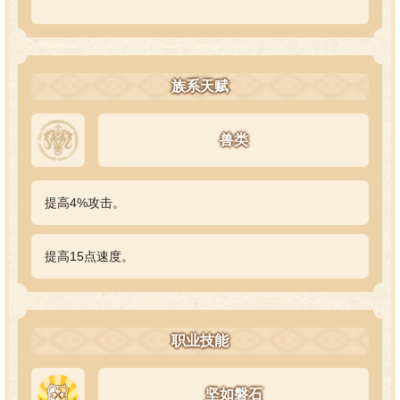
族系天赋
兽类
提高4%攻击。
提高15点速度。
职业技能
坚如磐石