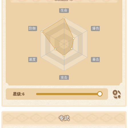
星级:6
专武