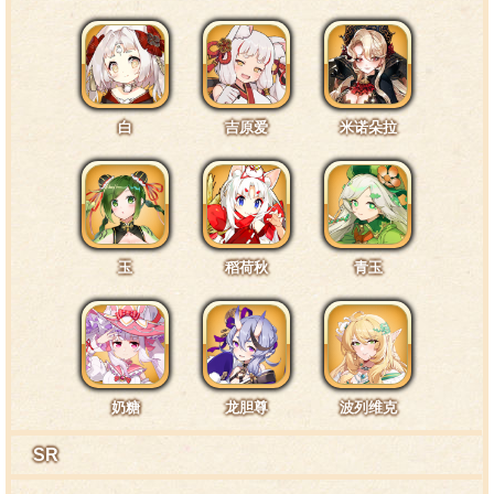
皮肤1互动台词6·身体3
这是我睡前穿的衣服，把帽子也戴上的话，看起来会
白
吉原爱
米诺朵拉
有种别样的骑士风范哦。
皮肤1互动台词7·手部1
玉
稻荷秋
青玉
嘿，您的手我接住了！是有什么需要我帮忙吗？
皮肤1互动台词8·手部2
奶糖
龙胆尊
波列维克
SR
在空中飞久了感觉有点头晕……咦？团、团长怎么有
五个？