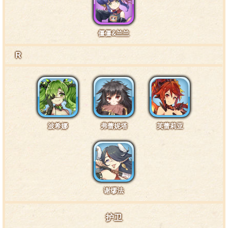
僵僵&兰兰
特训4阶段台词1·头部3
R
团长不要啦……
特训4阶段台词2·胸部3
波希娜
弗蕾妮塔
芙蕾莉亚
咿——团长……你太用力啦……痛死啦……
特训4阶段台词3·腿部3
谢缪法
这伤，什么时候才能不疼了呢……
护卫