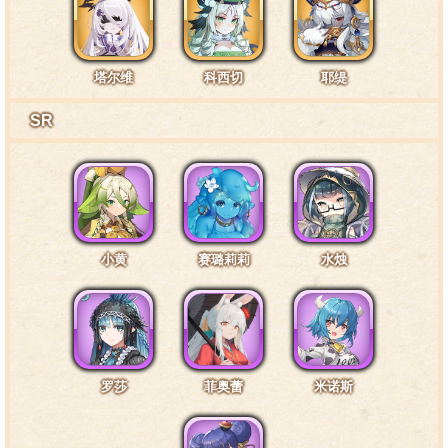
特训1阶段台词3·腿部2
塔尔维
科西切
耶缇
SR
腿上的旧伤应该早就好了，可是，时不时还会感到
痛……
特训1阶段台词4·通常3
小黄
赛璐莉莉
水烛
我还是……恐高……
特训1阶段台词5·通常4
罗莎
菲奥蕾
米诺斯
我的块头要是能和团长一样就好了。