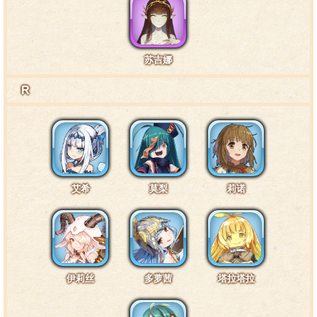
特训7阶段台词5·通常8
苏吉娜
团长这么强根本不需要我这个骑士保护嘛……反倒是
我老被团长护着……真是不好意思。
R
皮肤1互动台词1·头部1
团长，你挡到我的视线了啦。
艾希
莫梨
莉诺
皮肤1互动台词2·头部2
伊莉丝
多萝茜
塔拉塔拉
啊……身体在摇晃!不要在这个时候揪我的翘发啦，要
被揪掉了！