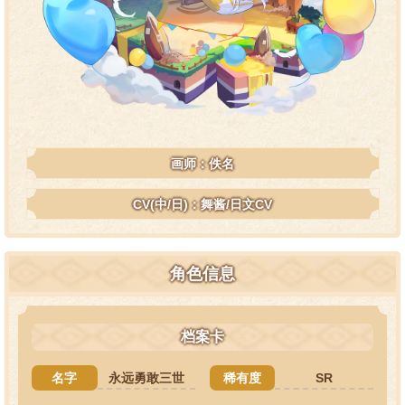
画师：佚名
CV(中/日)：舞酱/日文CV
角色信息
档案卡
名字
永远勇敢三世
稀有度
SR