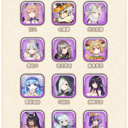
皮肤1互动台词9·手部3
艾玛
哈露露
阿讷莫娜
决定了，大家和我一起朝西南方向前进，探索前方目
标……不对，这个梦里除了我，好像只有团长在呀。
赛莉卡
维克蒂娅
薇奥莱塔
皮肤1互动台词10·尾巴1
这是缝在衣服上的假尾巴，比我本来的尾巴长多了
呢。
霍斯德丽
玛丽坦
洲崎宇奈
皮肤1互动台词11·尾巴2