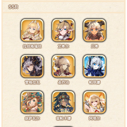
SSR
特训4阶段台词4·通常5
别的先不提，撤退第一名！
拉丝格瑞丝
艾希尔
贝希
特训4阶段台词5·通常6
听……好像有人在唱歌……
雷格拉瓦
圣乔治
帕琪娜
特训7阶段台词1·头部4
夸我夸我快夸夸我呀！
妮萨瓦尔
兹帕卡娜
阿塔尔