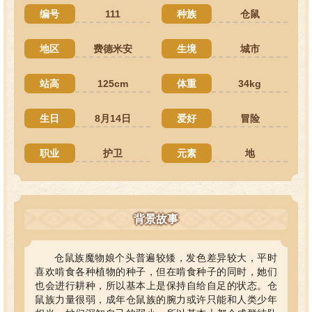
编号
111
种族
仓鼠
地区
费德米安
生境
城市
站高
125cm
体重
34kg
生日
8月14日
爱好
冒险
职业
护卫
元素
地
背景故事
仓鼠族魔物娘个头普遍较矮，发色差异较大，平时
喜欢啃食各种植物的种子，但在啃食种子的同时，她们
也会进行耕种，所以基本上是保持自给自足的状态。仓
鼠族力量很弱，成年仓鼠族的腕力或许只能和人类少年