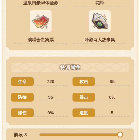
温泉街豪华体验券
花种
演唱会贵宾票
吟游诗人故事集
特训属性
生命
720
攻击
65
防御
55
暴击
0%
爆伤
0%
速度
5
阶段:8