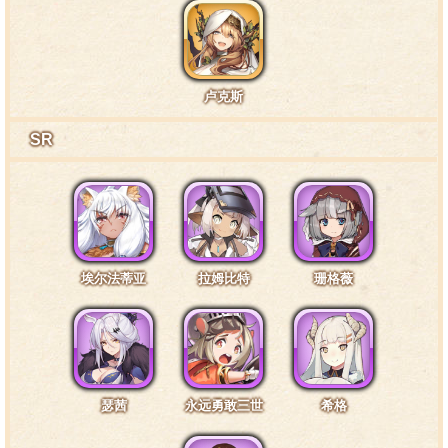
特训7阶段台词2·胸部4
团长您的手指头……好像胡萝卜啊，哈哈，放心不会
卢克斯
真的咬下去啦。
SR
特训7阶段台词3·腿部4
我听说按摩可以帮助伤情好转，团长大人，那能麻烦
您帮我按一下试试嘛？
埃尔法蒂亚
拉姆比特
珊格薇
特训7阶段台词4·通常7
身为骑士，先保护好自己才能保护好其他人！
瑟茜
永远勇敢三世
希格