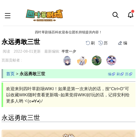
四叶草剧场百科欢迎各位团长持续提供内容！
永远勇敢三世
刷
历
编
阅读
2022-08-01
更新
最新编辑:
半世一夕
跳
跳
页面贡献者 :
到
到
导
搜
首页
>
永远勇敢三世
编
刷
历
航
索
欢迎来到四叶草剧场WIKI！如果是第一次来访的话，按“Ctrl+D”可
以收藏WIKI随时查看更新哦~如果觉得WIKI好玩的话，记得安利给
更多人哟ヾ(o◕∀◕)ﾉ
永远勇敢三世