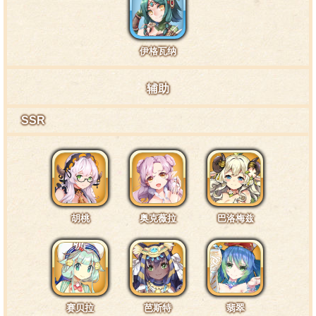
皮肤1互动台词3·头部3
伊格瓦纳
噫……没有戴头盔还真是不习惯，一有风吹过来，就
辅助
感觉头顶上凉凉的。
SSR
皮肤1互动台词4·身体1
对了，为什么团长也在空中，因为这里是在梦里吗？
胡桃
奥克薇拉
巴洛梅兹
皮肤1互动台词5·身体2
团长，别抓着我的身体！好重，要掉下去了！
赛贝拉
芭斯特
翡翠