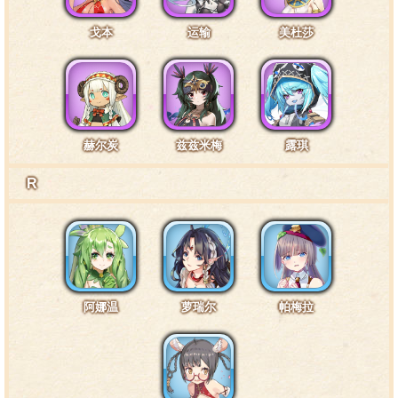
那、那应该是假尾巴才对，为什么被团长抓住还会有
戈本
运输
美杜莎
感觉，这也是梦境带来的影响吗？
皮肤1互动台词12·气球1
赫尔炭
兹兹米梅
露琪
气球……会把我带到哪里去呢……该、该不会一辈子
R
都落不到地上了吧。
皮肤1互动台词13·枕头1
阿娜温
萝瑞尔
帕梅拉
枕头破掉了？这可是我才买的新枕头啊，怎、怎怎怎
么办才好！哦对了，这里是梦境啊，那没事了。