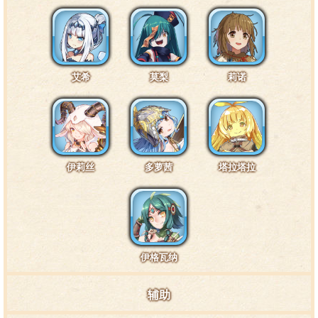
特训4阶段台词6·扳手2
这个扳手，可以唤来英雄哦……虽然是我自己造的就
艾希
莫梨
莉诺
是了，而且也不知道那个到底能不能被称为“英雄”。
特训4阶段台词7·通常3
伊莉丝
多萝茜
塔拉塔拉
《费米队长》里的主人公也是我研究机甲的源动
力……可是，仿制的英雄和真正的英雄，终究是不一样
的。
伊格瓦纳
特训7阶段台词1·头部4
辅助