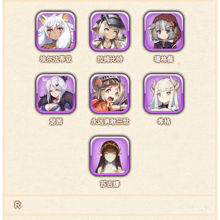
特训4阶段台词3·口袋2
啊，是口袋里的东西，谢谢你捡了还给我……废品？
说什么呢，剧团长，这可是很重要的零部件好吧！
埃尔法蒂亚
拉姆比特
珊格薇
特训4阶段台词4·身体3
唔，仓鼠族的个子都是这样小小的，怎么努力也不会
瑟茜
永远勇敢三世
希格
变大了啦。
特训4阶段台词5·背包3
苏吉娜
那些看上去没什么用的东西，其实只要多花些功夫的
话，都可以做出非常惊人的道具哦。
R