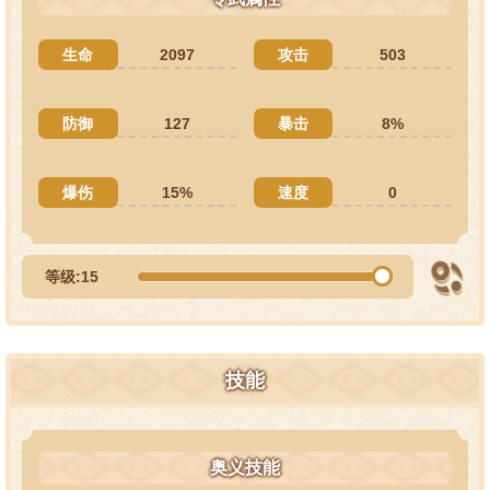
生命
2097
攻击
503
防御
127
暴击
8%
爆伤
15%
速度
0
等级:15
技能
奥义技能