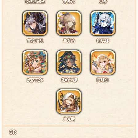
拉丝格瑞丝
艾希尔
贝希
雄！
特训4阶段台词1·头部3
雷格拉瓦
圣乔治
帕琪娜
我这毛色在仓鼠族中好像很少见……但我也不怎么在
意这种事。
妮萨瓦尔
兹帕卡娜
阿塔尔
特训4阶段台词2·面部3
眼镜这种小道具，虽然看着平平无奇，却是人们为了
弥补自身生理缺陷，凝聚了无数人智慧的结晶，跨时代的
伟大发明。
卢克斯
SR