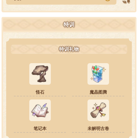
特训
特训礼物
怪石
魔晶图腾
笔记本
未解明古卷