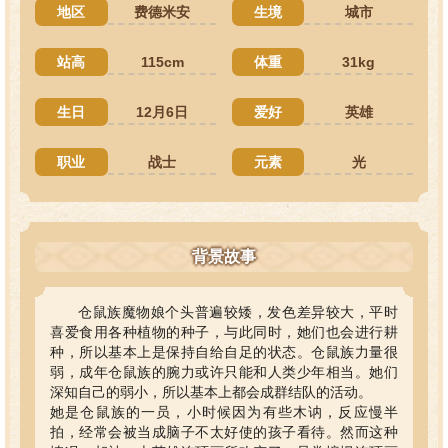
地区
费德米安
生境
城市
站高
115cm
体重
31kg
生日
12月6日
爱好
英雄
职业
战士
元素
光
背景故事
仓鼠族魔物娘个头普遍较矮，发色差异较大，平时
喜爱食用各种植物的种子，与此同时，她们也会进行耕
种，所以基本上是保持自给自足的状态。仓鼠族力量很
弱，成年仓鼠族的腕力或许只能和人类少年相当。她们
深知自己的弱小，所以基本上都会成群结队的活动。
她是仓鼠族的一员，小时候因为有些木讷，反应慢半
拍，经常会被当成脑子不太好使的孩子看待。然而这种