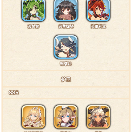
这衣服虽然看上去没什么特别……但其实是用某种特
殊材料制成，可以有效吸收驾驭机甲时所受冲击的驾驶服
哦，嘿嘿嘿嘿……是我的得意之作。
波希娜
弗蕾妮塔
芙蕾莉亚
特训1阶段台词4·背包2
还、还能再塞最后一个……嘿、嘿咻——呼，哈，这
谢缪法
下背包应该真的满载了，不管再看到什么我都不会……
啊、啊！那、那个是！
护卫
SSR
特训1阶段台词5·通常2
剧团长，你有看过叫《费米队长》的连环画吗？里面
的主人公，无论他身处何处，只要有弱者呼唤他的名字，
就会立即赶到前去营救……他就是如假包换，真正的英