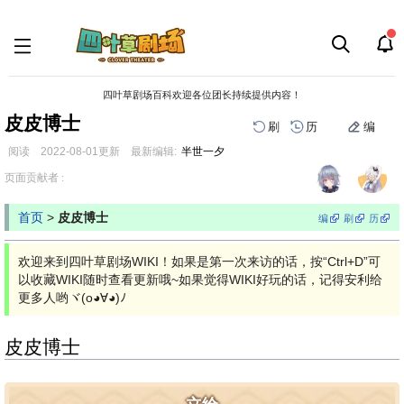
四叶草剧场百科欢迎各位团长持续提供内容！
皮皮博士
刷
历
编
阅读
2022-08-01
更新
最新编辑:
半世一夕
跳
跳
页面贡献者 :
到
到
导
搜
首页
>
皮皮博士
编
刷
历
航
索
欢迎来到四叶草剧场WIKI！如果是第一次来访的话，按“Ctrl+D”可
以收藏WIKI随时查看更新哦~如果觉得WIKI好玩的话，记得安利给
更多人哟ヾ(o◕∀◕)ﾉ
皮皮博士