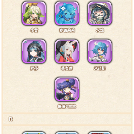
你什么时候在的？
特训1阶段台词1·头部2
小黄
赛璐莉莉
水烛
银发……很漂亮？噢……嗯？啊，谢、谢谢……
罗莎
菲奥蕾
米诺斯
特训1阶段台词2·面部2
哈 ……唔……嗯？很困？没有啊，就是觉得有些无
聊。
僵僵&兰兰
特训1阶段台词3·身体2
R