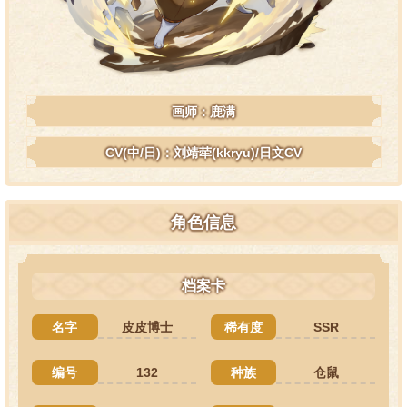
画师：鹿满
CV(中/日)：刘靖荦(kkryu)/日文CV
角色信息
档案卡
名字
皮皮博士
稀有度
SSR
编号
132
种族
仓鼠