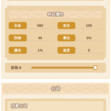
特训属性
生命
560
攻击
105
防御
40
暴击
0%
爆伤
1%
速度
0
阶段:8
台词
招募台词