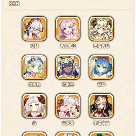
SSR
别人这样摸我头就会觉得有些烦躁……但要是剧团长
来摸，就会感觉有源源不断的灵感从脑袋里冒出来呢。
特训7阶段台词2·面部4
胡桃
奥克薇拉
巴洛梅兹
我不管做什么，都不会太在意别人的目光……不过，
剧团长，你的目光好像让我有点分心了……
赛贝拉
芭斯特
翡翠
特训7阶段台词3·身体4
英雄必须要拥有强大的体魄，所以我们仓鼠族呀，要
做英雄还是太勉强了……不过，我没有放弃，那台机甲，
就是我给出的答案。
白
吉原爱
米诺朵拉