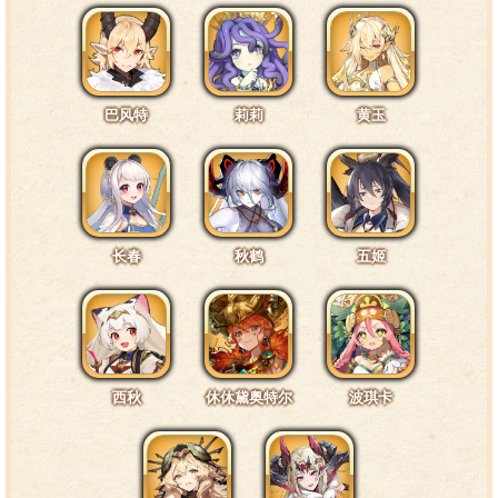
巴风特
莉莉
黄玉
长春
秋鹤
五姬
西秋
休休黛奥特尔
波琪卡