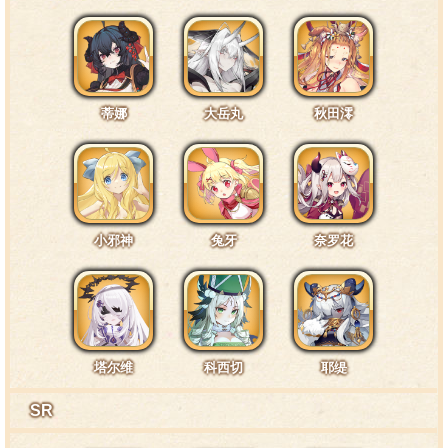
碰的话，会受伤。
互动台词5·背包1
蒂娜
大岳丸
秋田澪
噢噢！又发现好东西了！塞背包，塞背包……
互动台词6·扳手1
小邪神
兔牙
奈罗花
啊，这个，不能随便乱碰！很危险的……
塔尔维
科西切
耶缇
互动台词7·通常1
SR
……唔……对了，用那个试试……嗯？剧、剧团长，