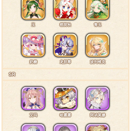
特训7阶段台词4·通常4
玉
稻荷秋
青玉
永远勇敢团长她呀，虽然看上去跟我心目中的英雄差
别还挺大的，但毫无疑问，她也是个真正的英雄。
特训7阶段台词5·通常5
奶糖
龙胆尊
波列维克
小时候，周围的人说都我笨笨的，现在，大家又都夸
SR
我是天才……过去和现在的我，到底哪里不同呢？
艾玛
哈露露
阿讷莫娜