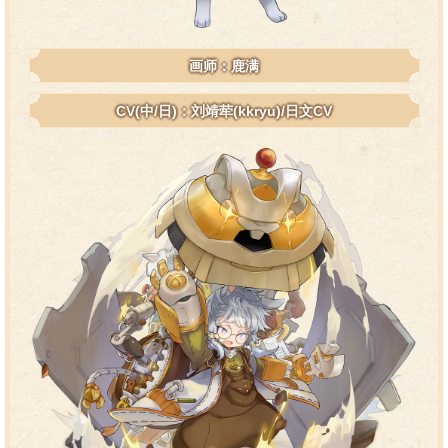
画师：鹿满
CV(中/日)：刘靖荦(kkryu)/日文CV