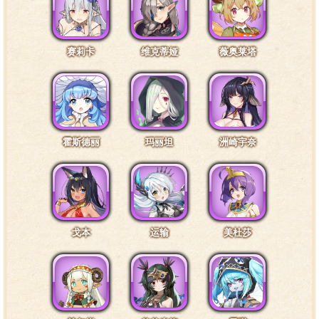
赛莉卡
维克蒂娅
薇奥莱塔
霍斯德丽
玛丽坦
洲崎宇奈
戈本
运输
美杜莎