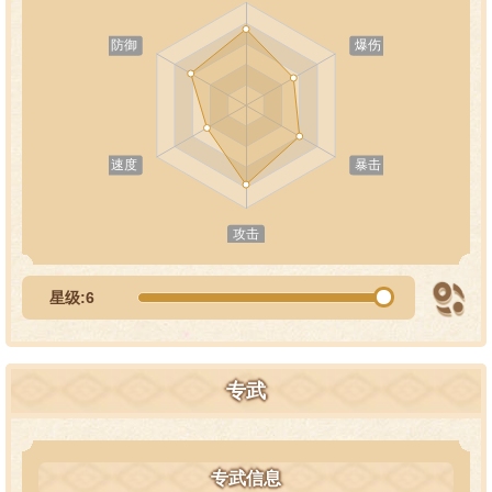
星级:6
专武
专武信息