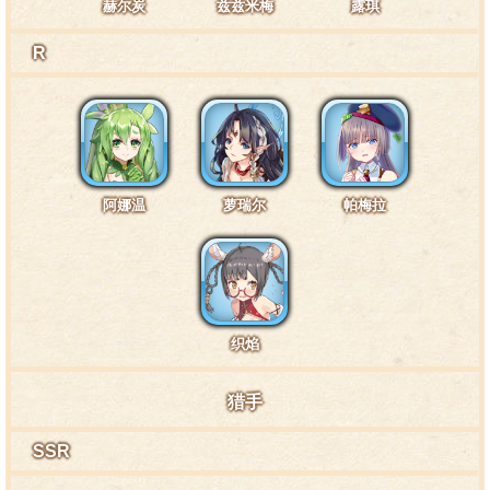
赫尔炭
兹兹米梅
露琪
R
阿娜温
萝瑞尔
帕梅拉
织焰
猎手
SSR