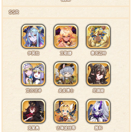
……唔，请不要这样，很痒的。
SSR
互动台词2·面部1
……嗯？剧团长，我的脸上粘着什么吗？
伊莫拉
艾勒娜
赛克迈特
互动台词3·口袋1
唔……背包满了，口袋也快塞不下了……怎么办呢？
艾尔洁泽
皮皮博士
尼德娅
互动台词4·身体1
克莱奥
古琳波丝蒂
雅和
啊，别，我身上带了不少有些危险的部件……随便乱